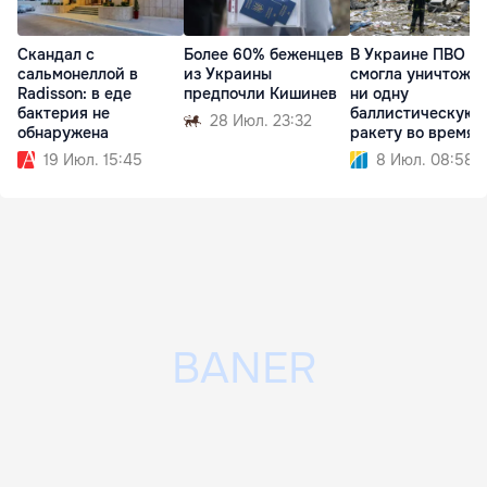
Скандал с
Более 60% беженцев
В Украине ПВО не
сальмонеллой в
из Украины
смогла уничтожи
Radisson: в еде
предпочли Кишинев
ни одну
бактерия не
баллистическую
28 Июл. 23:32
обнаружена
ракету во время
атаки РФ
19 Июл. 15:45
8 Июл. 08:58