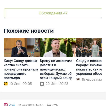
Обсуждения
47
Похожие новости
Кику: Санду должна
Крецу не исключил
Санду о военном
честно сказать,
участия в
параде: Возможн
почему она прогнала
президентских
показать, как мы
предыдущего
выборах: Думаю об
укрепили оборон
премьера
этом каждый вечер
15 часов назад
10 Июл. 09:05
29 Июл. 20:23
Rtvi
31 мая 2024, 14:40
7 217