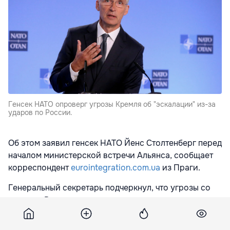
Генсек НАТО опроверг угрозы Кремля об "эскалации" из-за
ударов по России.
Об этом заявил генсек НАТО Йенс Столтенберг перед
началом министерской встречи Альянса, сообщает
корреспондент
eurointegration.com.ua
из Праги.
Генеральный секретарь подчеркнул, что угрозы со
стороны России не являются чем-то принципиально
новым.