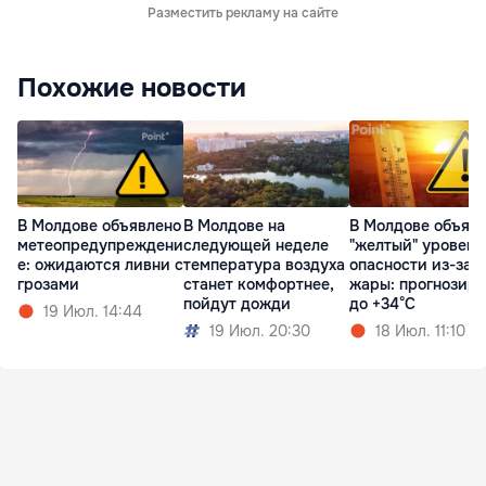
Разместить рекламу на сайте
Похожие новости
В Молдове объявлено
В Молдове на
В Молдове объяв
метеопредупреждени
следующей неделе
"желтый" уровень
е: ожидаются ливни с
температура воздуха
опасности из-за
грозами
станет комфортнее,
жары: прогнозир
пойдут дожди
до +34°C
19 Июл. 14:44
19 Июл. 20:30
18 Июл. 11:10