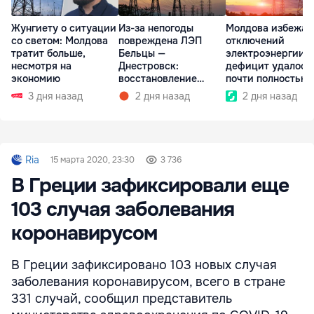
Жунгиету о ситуации
Из-за непогоды
Молдова избежал
со светом: Молдова
повреждена ЛЭП
отключений
тратит больше,
Бельцы —
электроэнергии:
несмотря на
Днестровск:
дефицит удалось
экономию
восстановление
почти полностью
займет более недели
покрыть
3 дня назад
2 дня назад
2 дня назад
Ria
15 марта 2020, 23:30
3 736
В Греции зафиксировали еще
103 случая заболевания
коронавирусом
В Греции зафиксировано 103 новых случая
заболевания коронавирусом, всего в стране
331 случай, сообщил представитель