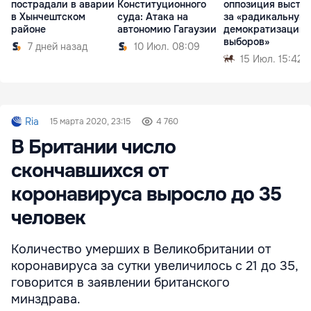
пострадали в аварии
Конституционного
оппозиция высту
в Хынчештском
суда: Атака на
за «радикальную
районе
автономию Гагаузии
демократизацию
выборов»
7 дней назад
10 Июл. 08:09
15 Июл. 15:42
Ria
15 марта 2020, 23:15
4 760
В Британии число
скончавшихся от
коронавируса выросло до 35
человек
Количество умерших в Великобритании от
коронавируса за сутки увеличилось с 21 до 35,
говорится в заявлении британского
минздрава.