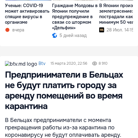
Ученые: COVID-19
Граждане Молдовы в
В Японии произо
может активировать
Японии получили
землетрясение:
спящие вирусы в
предупреждение в
пострадали как
организме
связи со штормом
минимум 50 чело
«Дельфин»
вчера
28 Июл. 14:15
5 дней назад
Btv
15 марта 2020, 22:56
8 910
Предприниматели в Бельцах
не будут платить городу за
аренду помещений во время
карантина
В Бельцах предприниматели с момента
прекращения работы из-за карантина по
коронавирусу не будут оплачивать аренду.