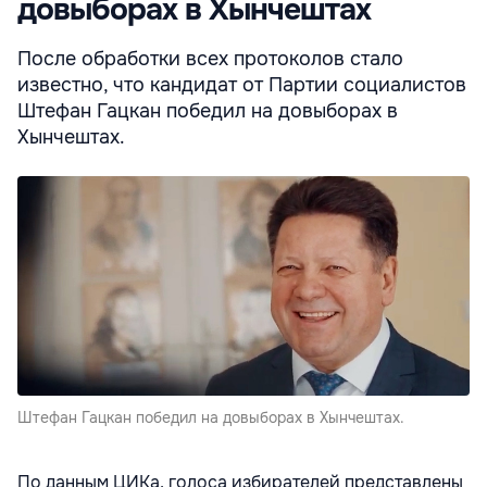
довыборах в Хынчештах
После обработки всех протоколов стало
известно, что кандидат от Партии социалистов
Штефан Гацкан победил на довыборах в
Хынчештах.
Штефан Гацкан победил на довыборах в Хынчештах.
По данным ЦИКа, голоса избирателей представлены