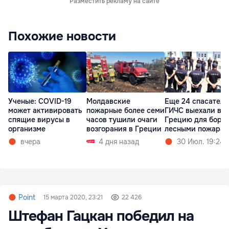
Разместить рекламу на сайте
Похожие новости
Ученые: COVID-19
Молдавские
Еще 24 спасателя
может активировать
пожарные более семи
ГИЧС выехали в
спящие вирусы в
часов тушили очаги
Грецию для борь
организме
возгорания в Греции
лесными пожара
вчера
4 дня назад
30 Июл. 19:24
Point
15 марта 2020, 23:21
22 426
Штефан Гацкан победил на