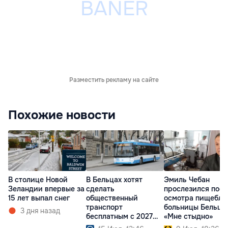
Разместить рекламу на сайте
Похожие новости
В столице Новой
В Бельцах хотят
Эмиль Чебан
Зеландии впервые за
сделать
прослезился посл
15 лет выпал снег
общественный
осмотра пищебло
транспорт
больницы Бельц:
3 дня назад
бесплатным с 2027
«Мне стыдно»
года