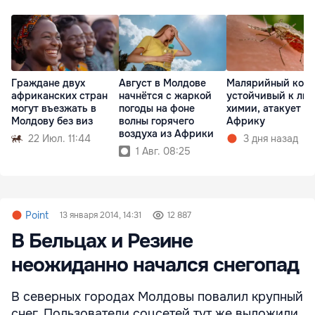
Граждане двух
Август в Молдове
Малярийный кома
африканских стран
начнётся с жаркой
устойчивый к лю
могут въезжать в
погоды на фоне
химии, атакует
Молдову без виз
волны горячего
Африку
воздуха из Африки
22 Июл. 11:44
3 дня назад
1 Авг. 08:25
Point
13 января 2014, 14:31
12 887
В Бельцах и Резине
неожиданно начался снегопад
В северных городах Молдовы повалил крупный
снег. Пользователи соцсетей тут же выложили