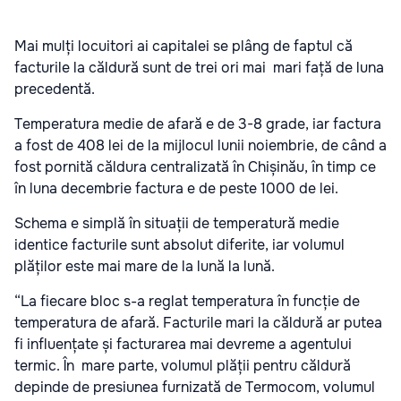
Mai mulți locuitori ai capitalei se plâng de faptul că
facturile la căldură sunt de trei ori mai mari față de luna
precedentă.
Temperatura medie de afară e de 3-8 grade, iar factura
a fost de 408 lei de la mijlocul lunii noiembrie, de când a
fost pornită căldura centralizată în Chișinău, în timp ce
în luna decembrie factura e de peste 1000 de lei.
Schema e simplă în situații de temperatură medie
identice facturile sunt absolut diferite, iar volumul
plăților este mai mare de la lună la lună.
“La fiecare bloc s-a reglat temperatura în funcție de
temperatura de afară. Facturile mari la căldură ar putea
fi influențate și facturarea mai devreme a agentului
termic. În mare parte, volumul plății pentru căldură
depinde de presiunea furnizată de Termocom, volumul