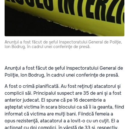
Anunţul a fost făcut de şeful Inspectoratului General de Poliţie,
Ion Bodrug, în cadrul unei conferinţe de presă.
Anunţul a fost făcut de şeful Inspectoratului General de
Poliţie, Ion Bodrug, în cadrul unei conferinţe de presă.
A fost o crimă planificată. Au fost reţinuţi atacatorul şi
complicii săi. Principalul suspect are 35 de ani şi a fost
anterior judecat. El spune că pe 16 decembrie a
aşteptat victima în scara blocului ca să îi ia geanta, fiind
informat că victima are mulţi bani. Fiindcă femeia a
opus rezistenţă, atacatorul a a lovit-o cu un cuţit. El a
acţionat cu doi complici, în vârstă de 33 şi, respectiv,