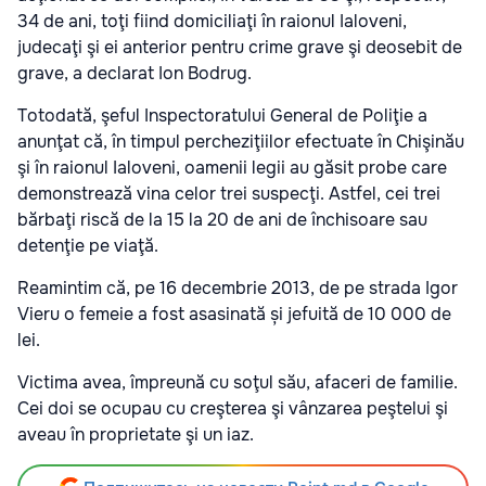
34 de ani, toţi fiind domiciliaţi în raionul Ialoveni,
judecaţi şi ei anterior pentru crime grave şi deosebit de
grave, a declarat Ion Bodrug.
Totodată, şeful Inspectoratului General de Poliţie a
anunţat că, în timpul percheziţiilor efectuate în Chişinău
şi în raionul Ialoveni, oamenii legii au găsit probe care
demonstrează vina celor trei suspecţi. Astfel, cei trei
bărbaţi riscă de la 15 la 20 de ani de închisoare sau
detenţie pe viaţă.
Reamintim că, pe 16 decembrie 2013, de pe strada Igor
Vieru o femeie a fost asasinată și jefuită de 10 000 de
lei.
Victima avea, împreună cu soţul său, afaceri de familie.
Cei doi se ocupau cu creşterea şi vânzarea peştelui şi
aveau în proprietate şi un iaz.