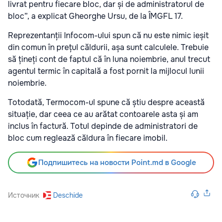
livrat pentru fiecare bloc, dar și de administratorul de
bloc”, a explicat Gheorghe Ursu, de la ÎMGFL 17.
Reprezentanții Infocom-ului spun că nu este nimic ieșit
din comun în prețul căldurii, așa sunt calculele. Trebuie
să țineți cont de faptul că în luna noiembrie, anul trecut
agentul termic în capitală a fost pornit la mijlocul lunii
noiembrie.
Totodată, Termocom-ul spune că știu despre această
situație, dar ceea ce au arătat contoarele asta și am
inclus în factură. Totul depinde de administratori de
bloc cum reglează căldura în fiecare imobil.
Подпишитесь на новости Point.md в Google
Источник
Deschide