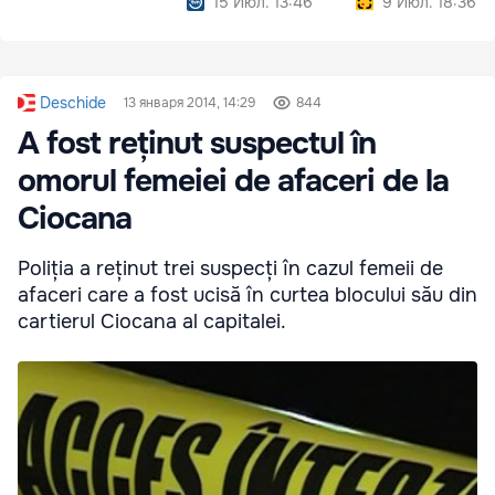
15 Июл. 13:46
9 Июл. 18:36
Deschide
13 января 2014, 14:29
844
A fost reținut suspectul în
omorul femeiei de afaceri de la
Ciocana
Poliția a reținut trei suspecți în cazul femeii de
afaceri care a fost ucisă în curtea blocului său din
cartierul Ciocana al capitalei.