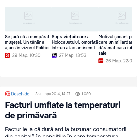
Se jură că a cumpărat
Supraviețuitoare a
Motivul șocant pen
muşeţel. Un tânăr a
Holocaustului, omorâtă
care un miliardar r
ajuns în vizorul Poliției
într-un atac antisemit
dărâmat casa iubit
sale
29 Мар. 10:30
27 Мар. 13:53
26 Мар. 22:00
Deschide
13 января 2014, 14:27
1 080
Facturi umflate la temperaturi
de primăvară
Facturile la căldură ard la buzunar consumatorii
din capitală în condițiile în care temperatura