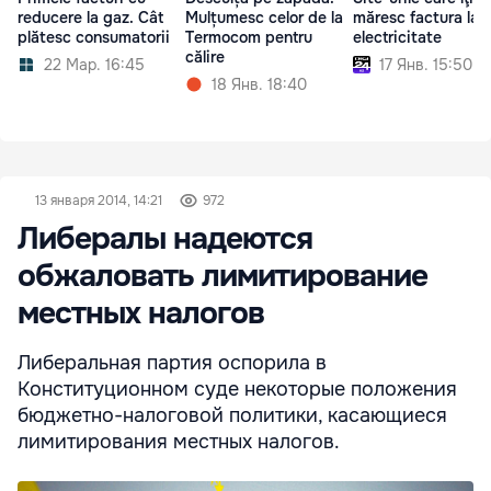
reducere la gaz. Cât
Mulțumesc celor de la
măresc factura la
plătesc consumatorii
Termocom pentru
electricitate
călire
22 Мар. 16:45
17 Янв. 15:50
18 Янв. 18:40
13 января 2014, 14:21
972
Либералы надеются
обжаловать лимитирование
местных налогов
Либеральная партия оспорила в
Конституционном суде некоторые положения
бюджетно-налоговой политики, касающиеся
лимитирования местных налогов.