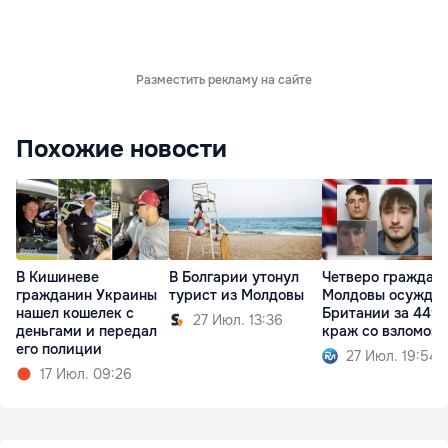
Разместить рекламу на сайте
Похожие новости
В Кишиневе
Четверо граждан
В Болгарии утонул
гражданин Украины
Молдовы осужден
турист из Молдовы
нашел кошелек с
Британии за 449
27 Июл. 13:36
деньгами и передал
краж со взломом
его полиции
27 Июл. 19:54
17 Июл. 09:26