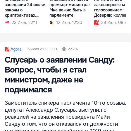
заседания 24 июля:
премьер-министра:
законопроекты п
законы о
Мне важно быть в
голосованием:
криптоактивах,
парламенте
Доверяю коллега
судебной реформе
23 Июл. 22:11
12 Июл. 12:30
29 Июл. 08:30
Agora
16 июля 2021, 11:00
22 797
Слусарь о заявлении Санду:
Вопрос, чтобы я стал
министром, даже не
поднимался
Заместитель спикера парламента 10-го созыва,
депутат Александр Слусарь, выступил с
реакцией на заявления президента Майи
Санду о том, что он отказался от должности