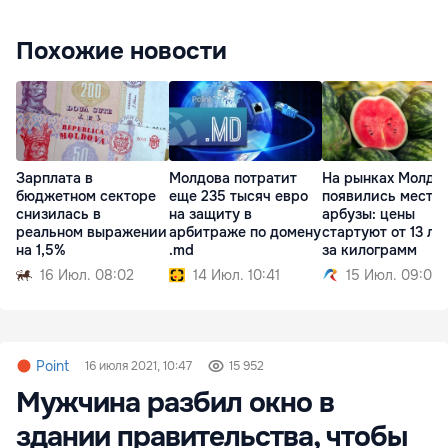
Похожие новости
Зарплата в
Молдова потратит
На рынках Молдо
бюджетном секторе
еще 235 тысяч евро
появились местн
снизилась в
на защиту в
арбузы: цены
реальном выражении
арбитраже по домену
стартуют от 13 ле
на 1,5%
.md
за килограмм
16 Июл. 08:02
14 Июл. 10:41
15 Июл. 09:01
Point
16 июля 2021, 10:47
15 952
Мужчина разбил окно в
здании правительства, чтобы