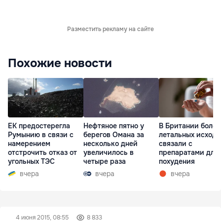
Разместить рекламу на сайте
Похожие новости
ЕК предостерегла
Нефтяное пятно у
В Британии более
Румынию в связи с
берегов Омана за
летальных исходо
намерением
несколько дней
связали с
отстрочить отказ от
увеличилось в
препаратами для
угольных ТЭС
четыре раза
похудения
вчера
вчера
вчера
4 июня 2015, 08:55
8 833