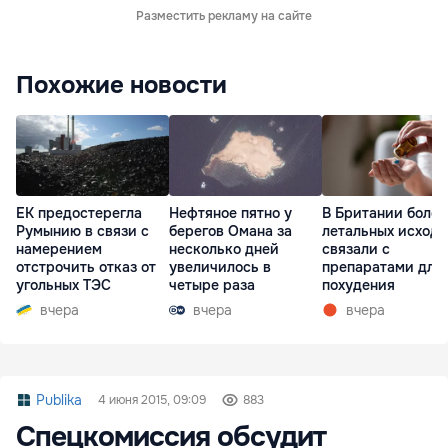
Разместить рекламу на сайте
Похожие новости
ЕК предостерегла
Нефтяное пятно у
В Британии более
Румынию в связи с
берегов Омана за
летальных исходо
намерением
несколько дней
связали с
отстрочить отказ от
увеличилось в
препаратами для
угольных ТЭС
четыре раза
похудения
вчера
вчера
вчера
Publika
4 июня 2015, 09:09
883
Спецкомиссия обсудит