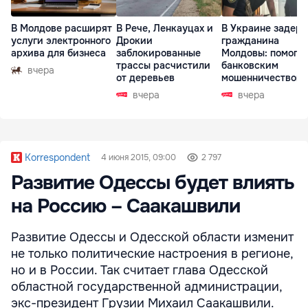
В Молдове расширят
В Рече, Ленкауцах и
В Украине задер
услуги электронного
Дрокии
гражданина
архива для бизнеса
заблокированные
Молдовы: помогал
трассы расчистили
банковским
вчера
от деревьев
мошенничеством 
Чехии
вчера
вчера
Korrespondent
4 июня 2015, 09:00
2 797
Развитие Одессы будет влиять
на Россию – Саакашвили
Развитие Одессы и Одесской области изменит
не только политические настроения в регионе,
но и в России. Так считает глава Одесской
областной государственной администрации,
экс-президент Грузии Михаил Саакашвили.