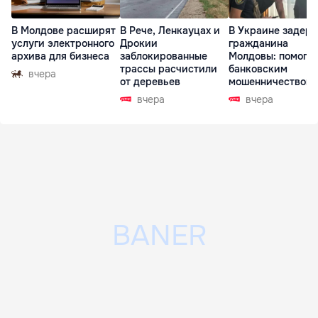
В Молдове расширят
В Рече, Ленкауцах и
В Украине задер
услуги электронного
Дрокии
гражданина
архива для бизнеса
заблокированные
Молдовы: помогал
трассы расчистили
банковским
вчера
от деревьев
мошенничеством 
Чехии
вчера
вчера