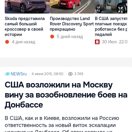
Skoda представила
Производство Land
В США запустят
самый большой
Rover Discovery Sport
платные поездки 
кроссовер в своей
прекращено
роботакси без ру
истории
педалей
5 дней назад
4 дня назад
30 Июл. 22:00
NEWSru
4 июня 2015, 08:50
3 749
США возложили на Москву
вину за возобновление боев на
Донбассе
В США, как и в Киеве, возложили на Россию
ответственность за новый виток эскалации