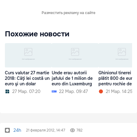
Разместить рекламу на сайте
Похожие новости
Curs valutar 27 martie
Unde erau autorii
Ghinionul tinerei c
2018: Câţi lei costă un
jafului de 1 milion de
plătit 800 de euro
euro şi un dolar
euro din Luxemburg
pentru rochie de n
27 Мар. 07:20
22 Мар. 09:47
21 Мар. 14:25
24h
21 февраля 2012, 14:47
782