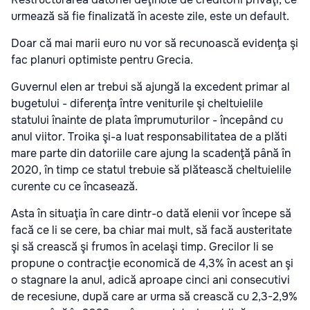
urmează să fie finalizată în aceste zile, este un default.
Doar că mai marii euro nu vor să recunoască evidenţa şi
fac planuri optimiste pentru Grecia.
Guvernul elen ar trebui să ajungă la excedent primar al
bugetului - diferenţa între veniturile şi cheltuielile
statului înainte de plata împrumuturilor - începând cu
anul viitor. Troika şi-a luat responsabilitatea de a plăti
mare parte din datoriile care ajung la scadenţă până în
2020, în timp ce statul trebuie să plătească cheltuielile
curente cu ce încasează.
Asta în situaţia în care dintr-o dată elenii vor începe să
facă ce li se cere, ba chiar mai mult, să facă austeritate
şi să crească şi frumos în acelaşi timp. Grecilor li se
propune o contracţie economică de 4,3% în acest an şi
o stagnare la anul, adică aproape cinci ani consecutivi
de recesiune, după care ar urma să crească cu 2,3-2,9%