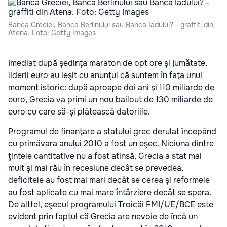
Banca Greciei, Banca Berlinului sau Banca Iadului? - graffiti din
Atena. Foto: Getty Images
Imediat după şedinţa maraton de opt ore şi jumătate,
liderii euro au ieşit cu anunţul că suntem în faţa unui
moment istoric: după aproape doi ani şi 110 miliarde de
euro, Grecia va primi un nou bailout de 130 miliarde de
euro cu care să-şi plătească datoriile.
Programul de finanţare a statului grec derulat începând
cu primăvara anului 2010 a fost un eşec. Niciuna dintre
ţintele cantitative nu a fost atinsă, Grecia a stat mai
mult şi mai rău în recesiune decât se prevedea,
deficitele au fost mai mari decât se cerea şi reformele
au fost aplicate cu mai mare întârziere decât se spera.
De altfel, eşecul programului Troicăi FMI/UE/BCE este
evident prin faptul că Grecia are nevoie de încă un