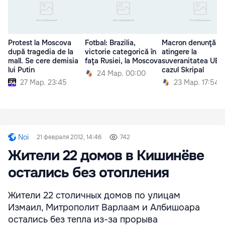
Protest la Moscova
Fotbal: Brazilia,
Macron denunţă o
după tragedia de la
victorie categorică în
atingere la
mall. Se cere demisia
faţa Rusiei, la Moscova
suveranitatea UE î
lui Putin
cazul Skripal
24 Мар. 00:00
27 Мар. 23:45
23 Мар. 17:54
Noi
21 февраля 2012, 14:46
742
Жители 22 домов в Кишинёве
остались без отопления
Жители 22 столичных домов по улицам
Измаил, Митрополит Варлаам и Албишоара
остались без тепла из-за прорыва