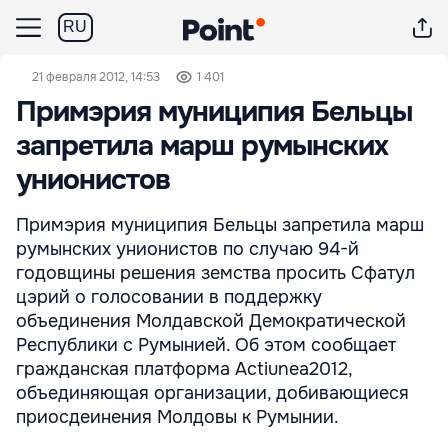
RU
21 февраля 2012, 14:53
1 401
Примэрия муниципия Бельцы
запретила марш румынских
унионистов
Примэрия муниципия Бельцы запретила марш
румынских унионистов по случаю 94-й
годовщины решения земства просить Сфатул
цэрий о голосовании в поддержку
объединения Молдавской Демократической
Республики с Румынией. Об этом сообщает
гражданская платформа Actiunea2012,
объединяющая организации, добивающиеся
приосдеинения Молдовы к Румынии.