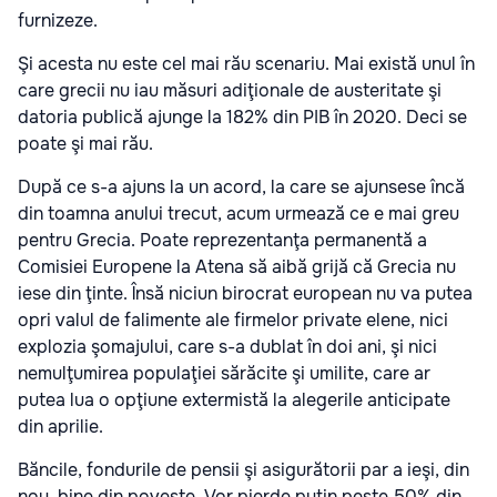
furnizeze.
Şi acesta nu este cel mai rău scenariu. Mai există unul în
care grecii nu iau măsuri adiţionale de austeritate şi
datoria publică ajunge la 182% din PIB în 2020. Deci se
poate şi mai rău.
După ce s-a ajuns la un acord, la care se ajunsese încă
din toamna anului trecut, acum urmează ce e mai greu
pentru Grecia. Poate reprezentanţa permanentă a
Comisiei Europene la Atena să aibă grijă că Grecia nu
iese din ţinte. Însă niciun birocrat european nu va putea
opri valul de falimente ale firmelor private elene, nici
explozia şomajului, care s-a dublat în doi ani, şi nici
nemulţumirea populaţiei sărăcite şi umilite, care ar
putea lua o opţiune extermistă la alegerile anticipate
din aprilie.
Băncile, fondurile de pensii şi asigurătorii par a ieşi, din
nou, bine din poveste. Vor pierde puţin peste 50% din