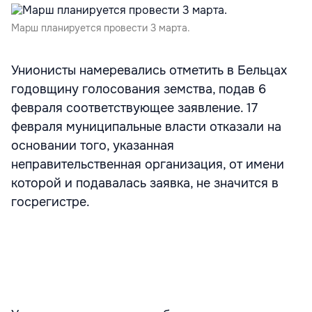
Марш планируется провести 3 марта.
Унионисты намеревались отметить в Бельцах
годовщину голосования земства, подав 6
февраля соответствующее заявление. 17
февраля муниципальные власти отказали на
основании того, указанная
неправительственная организация, от имени
которой и подавалась заявка, не значится в
госрегистре.