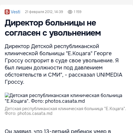
Vesti
21 февраля 2012, 14:39
1 159
Директор больницы не
согласен с увольнением
Директор Детской республиканской
клинической больницы "Е.Коцага" Георге
Гроcсу оспрорит в суде свое увольнение. Я
был лишен должности под давлением
обстоятельств и СМИ", - рассказал UNIMEDIA
Гросcу.
Детская республиканская клиническая больница "Е.Коцага".
Фото: photos.casata.md
Он заявил, что 13-летний ребенок умер в