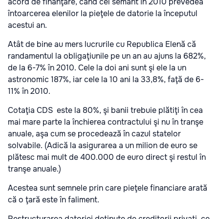
acord de finanţare, când cel semant în 2010 prevedea
întoarcerea elenilor la pieţele de datorie la începutul
acestui an.
Atât de bine au mers lucrurile cu Republica Elenă că
randamentul la obligaţiunile pe un an au ajuns la 682%,
de la 6-7% în 2010. Cele la doi ani sunt şi ele la un
astronomic 187%, iar cele la 10 ani la 33,8%, faţă de 6-
11% în 2010.
Cotaţia CDS este la 80%, şi banii trebuie plătiţi în cea
mai mare parte la închierea contractului şi nu în tranşe
anuale, aşa cum se procedează în cazul statelor
solvabile. (Adică la asigurarea a un milion de euro se
plătesc mai mult de 400.000 de euro direct şi restul în
tranşe anuale.)
Acestea sunt semnele prin care pieţele financiare arată
că o ţară este în faliment.
Restructurarea datoriei deţinute de creditorii privaţi, ce