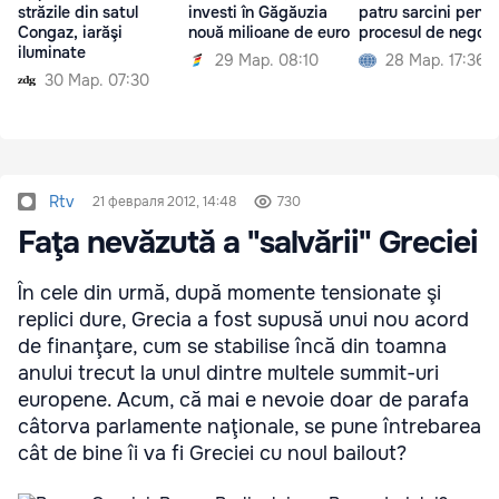
străzile din satul
investi în Găgăuzia
patru sarcini pentr
Congaz, iarăşi
nouă milioane de euro
procesul de negoci
iluminate
29 Мар. 08:10
28 Мар. 17:36
30 Мар. 07:30
Rtv
21 февраля 2012, 14:48
730
Faţa nevăzută a "salvării" Greciei
În cele din urmă, după momente tensionate şi
replici dure, Grecia a fost supusă unui nou acord
de finanţare, cum se stabilise încă din toamna
anului trecut la unul dintre multele summit-uri
europene. Acum, că mai e nevoie doar de parafa
câtorva parlamente naţionale, se pune întrebarea
cât de bine îi va fi Greciei cu noul bailout?