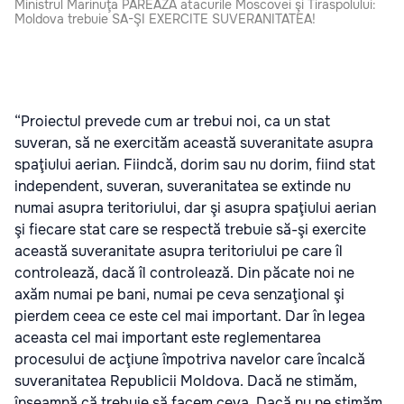
Ministrul Marinuţa PAREAZĂ atacurile Moscovei şi Tiraspolului:
Moldova trebuie SA-ŞI EXERCITE SUVERANITATEA!
“Proiectul prevede cum ar trebui noi, ca un stat
suveran, să ne exercităm această suveranitate asupra
spaţiului aerian. Fiindcă, dorim sau nu dorim, fiind stat
independent, suveran, suveranitatea se extinde nu
numai asupra teritoriului, dar şi asupra spaţiului aerian
şi fiecare stat care se respectă trebuie să-şi exercite
această suveranitate asupra teritoriului pe care îl
controlează, dacă îl controlează. Din păcate noi ne
axăm numai pe bani, numai pe ceva senzaţional şi
pierdem ceea ce este cel mai important. Dar în legea
aceasta cel mai important este reglementarea
procesului de acţiune împotriva navelor care încalcă
suveranitatea Republicii Moldova. Dacă ne stimăm,
înseamnă că trebuie să facem ceva. Dacă nu ne stimăm,