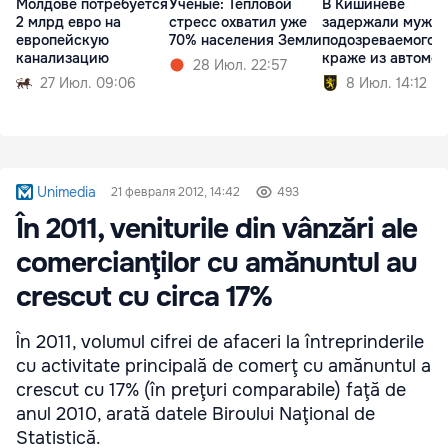
Молдове потребуется
Ученые: Тепловой
В Кишиневе
2 млрд евро на
стресс охватил уже
задержали мужчи
европейскую
70% населения Земли
подозреваемого в
канализацию
краже из автомо
28 Июл. 22:57
27 Июл. 09:06
8 Июл. 14:12
Unimedia
21 февраля 2012, 14:42
493
În 2011, veniturile din vânzări ale
comercianţilor cu amănuntul au
crescut cu circa 17%
În 2011, volumul cifrei de afaceri la întreprinderile
cu activitate principală de comerţ cu amănuntul a
crescut cu 17% (în preţuri comparabile) faţă de
anul 2010, arată datele Biroului Naţional de
Statistică.