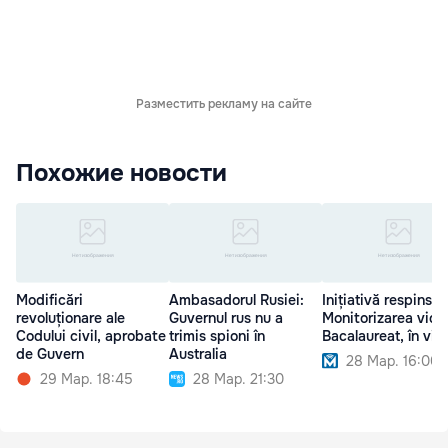
Разместить рекламу на сайте
Похожие новости
Modificări
Ambasadorul Rusiei:
Inițiativă respinsă:
revoluționare ale
Guvernul rus nu a
Monitorizarea vide
Codului civil, aprobate
trimis spioni în
Bacalaureat, în vig
de Guvern
Australia
28 Мар. 16:00
29 Мар. 18:45
28 Мар. 21:30