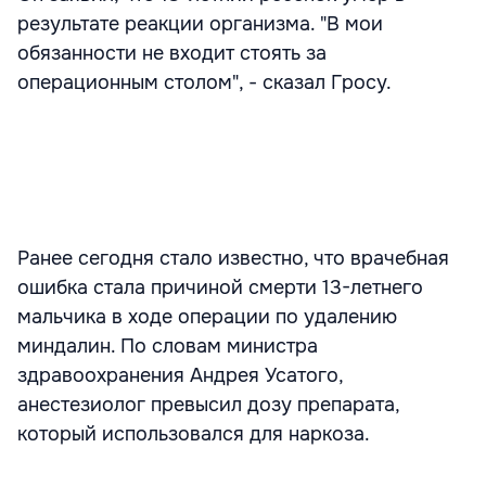
результате реакции организма. "В мои
обязанности не входит стоять за
операционным столом", - сказал Гросу.
Ранее сегодня стало известно, что врачебная
ошибка стала причиной смерти 13-летнего
мальчика в ходе операции по удалению
миндалин. По словам министра
здравоохранения Андрея Усатого,
анестезиолог превысил дозу препарата,
который использовался для наркоза.