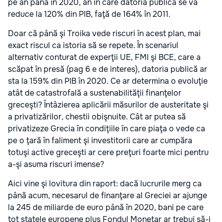
pe an până în 2020, an în care datoria publică se va
reduce la 120% din PIB, faţă de 164% în 2011.
Doar că până şi Troika vede riscuri în acest plan, mai
exact riscul ca istoria să se repete. În scenariul
alternativ conturat de experţii UE, FMI şi BCE, care a
scăpat în presă (pag 6 e de interes), datoria publică ar
sta la 159% din PIB în 2020. Ce ar determina o evoluţie
atât de catastrofală a sustenabilităţii finanţelor
greceşti? Întâzierea aplicării măsurilor de austeritate şi
a privatizărilor, chestii obişnuite. Cât ar putea să
privatizeze Grecia în condiţiile în care piaţa o vede ca
pe o ţară în faliment şi investitorii care ar cumpăra
totuşi active greceşti ar cere preţuri foarte mici pentru
a-şi asuma riscuri imense?
Aici vine şi lovitura din raport: dacă lucrurile merg ca
până acum, necesarul de finanţare al Greciei ar ajunge
la 245 de miliarde de euro până în 2020, bani pe care
tot statele europene plus Fondul Monetar ar trebui să-i