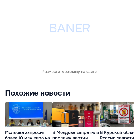
Разместить рекламу на сайте
Похожие новости
Молдова запросит
В Молдове запретили
В Курской област
более 10 млн евро на
продажу партии
России запретил