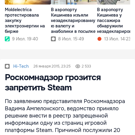
Moldelectrica
В аэропорту
В аэропорту
протестировала
Кишинева изъяли
Кишинева у
закупку
незадекларированну
пассажира
электроэнергии на
ю валюту и
обнаружили
бирже
анаболики в посылке
незадекларирова
ю валюту
9 Июл. 19:40
8 Июл. 15:49
13 Июл. 14:23
Hi-Tech
26 января 2015, 23:25
2 533
Роскомнадзор грозится
запретить Steam
По заявлению представителя Роскомнадзора
Вадима Ампелонского, ведомство приняло
решение внести в реестр запрещенной
информации одну из страниц игровой
платформы Steam. Причиной послужили 20