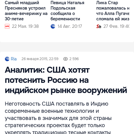
Самый младший
Певица Наталья
Лика Стар
Пресняков устроил
Подольская
пожаловалась на 
аниме-вечеринку на
сообщила о
что Алла Пугачев
30-летие
беременности
сломала ей жизнь
22 Мая. 19:38
14 Авг. 20:17
27 Фев. 19:40
Ria
26 января 2015, 22:59
2 596
Аналитик: США хотят
потеснить Россию на
индийском рынке вооружений
Неготовность США поставлять в Индию
современные военные технологии и
участвовать в значимых для этой страны
стратегических проектах будет только
укреплять традиционно тесные контакты