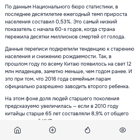
По данным Национального бюро статистики, в
последнее десятилетие ежегодный темп прироста
населения составил 0,53%. Это самый низкий
показатель с начала 60-х годов, когда страна
пережила десятки миллионов смертей от голода.
Данные переписи подкрепили тенденцию к старению
населения и снижению рождаемости. Так, в
прошлом году по всему Китаю появилось на свет 12
млн младенцев, заметно меньше, чем годом ранее. И
это при том, что 2016 года семейным парам
официально разрешено заводить второго ребенка.
На этом фоне доля людей старшего поколения
предсказуемо увеличилась — если в 2010 году
китайцы старше 65 лет составляли 8,9% от общего
числа жителей КНР, то к настоящему моменту эта
пропорция возросла до 13,5%. И по ряду прогнозов,
при сохранение нынешних темпов рождаемости