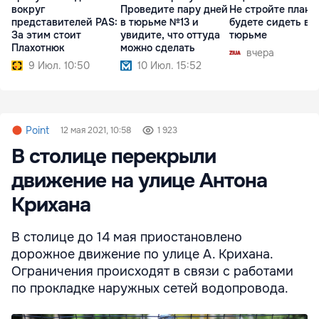
вокруг
Проведите пару дней
Не стройте плано
представителей PAS:
в тюрьме №13 и
будете сидеть в
За этим стоит
увидите, что оттуда
тюрьме
Плахотнюк
можно сделать
вчера
9 Июл. 10:50
10 Июл. 15:52
Point
12 мая 2021, 10:58
1 923
В столице перекрыли
движение на улице Антона
Крихана
В столице до 14 мая приостановлено
дорожное движение по улице А. Крихана.
Ограничения происходят в связи с работами
по прокладке наружных сетей водопровода.