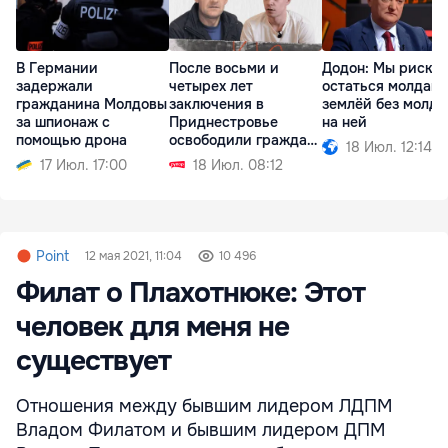
В Германии
После восьми и
Додон: Мы риску
задержали
четырех лет
остаться молдав
гражданина Молдовы
заключения в
землёй без молда
за шпионаж с
Приднестровье
на ней
помощью дрона
освободили граждан
18 Июл. 12:14
Молдовы
17 Июл. 17:00
18 Июл. 08:12
Point
12 мая 2021, 11:04
10 496
Филат о Плахотнюке: Этот
человек для меня не
существует
Отношения между бывшим лидером ЛДПМ
Владом Филатом и бывшим лидером ДПМ