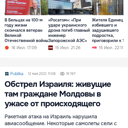
В Бельцах на 100-м
«Росатом»: «При
Жителя Единец,
году жизни
ударе украинского
избившего и
скончался ветеран
дрона погиб главный
задушившего
Великой
инженер
подростка,
Отечественной войны
Запорожской АЭС»
приговорили к 18
годам тюрьмы
16 Июл. 17:09
15 Июл. 21:26
15 Июл. 22:11
Publika
12 мая 2021, 11:08
19 747
Обстрел Израиля: живущие
там граждане Молдовы в
ужасе от происходящего
Ракетная атака на Израиль нарушила
авиасообщение. Некоторые самолеты сели с