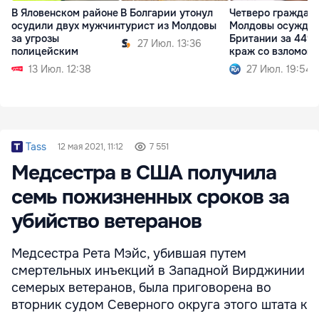
В Яловенском районе
Четверо граждан
В Болгарии утонул
осудили двух мужчин
Молдовы осужден
турист из Молдовы
за угрозы
Британии за 449
27 Июл. 13:36
полицейским
краж со взломом
13 Июл. 12:38
27 Июл. 19:54
Tass
12 мая 2021, 11:12
7 551
Медсестра в США получила
семь пожизненных сроков за
убийство ветеранов
Медсестра Рета Мэйс, убившая путем
смертельных инъекций в Западной Вирджинии
семерых ветеранов, была приговорена во
вторник судом Северного округа этого штата к