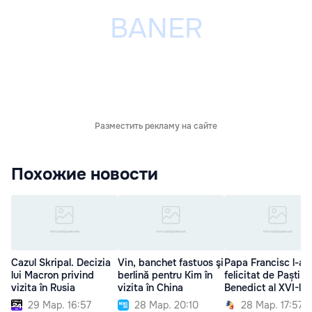
Разместить рекламу на сайте
Похожие новости
Cazul Skripal. Decizia
Vin, banchet fastuos şi
Papa Francisc l-a
lui Macron privind
berlină pentru Kim în
felicitat de Paști p
vizita în Rusia
vizita în China
Benedict al XVI-lea
29 Мар. 16:57
28 Мар. 20:10
28 Мар. 17:57