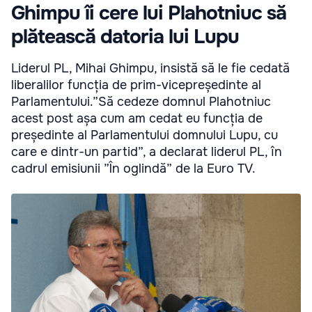
Ghimpu îi cere lui Plahotniuc să
plătească datoria lui Lupu
Liderul PL, Mihai Ghimpu, insistă să le fie cedată
liberalilor funcția de prim-vicepreședinte al
Parlamentului.”Să cedeze domnul Plahotniuc
acest post așa cum am cedat eu funcția de
președinte al Parlamentului domnului Lupu, cu
care e dintr-un partid”, a declarat liderul PL, în
cadrul emisiunii ”În oglindă” de la Euro TV.