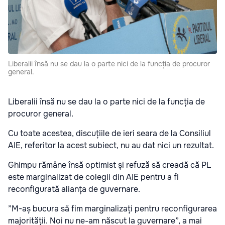
Liberalii însă nu se dau la o parte nici de la funcția de procuror
general.
Liberalii însă nu se dau la o parte nici de la funcția de
procuror general.
Cu toate acestea, discuțiile de ieri seara de la Consiliul
AIE, referitor la acest subiect, nu au dat nici un rezultat.
Ghimpu rămâne însă optimist și refuză să creadă că PL
este marginalizat de colegii din AIE pentru a fi
reconfigurată alianța de guvernare.
”M-aș bucura să fim marginalizați pentru reconfigurarea
majorității. Noi nu ne-am născut la guvernare”, a mai