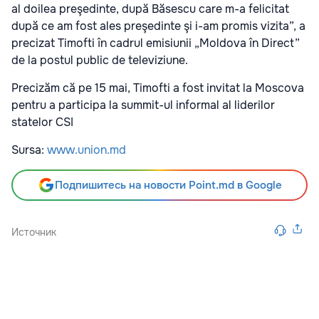
al doilea preşedinte, după Băsescu care m-a felicitat
după ce am fost ales preşedinte şi i-am promis vizita”, a
precizat Timofti în cadrul emisiunii „Moldova în Direct”
de la postul public de televiziune.
Precizăm că pe 15 mai, Timofti a fost invitat la Moscova
pentru a participa la summit-ul informal al liderilor
statelor CSI
Sursa:
www.union.md
Подпишитесь на новости Point.md в Google
Источник