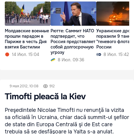
Молдавские военные
Рютте: Саммит НАТО
Украинские дрон
прошли парадом в
подтвердит, что
поразили 9 танке
Париже в честь Дня
Россия представляет
"теневого флота"
взятия Бастилии
собой долгосрочную
России
угрозу
14 Июл. 15:04
8 Июл. 15:42
8 Июл. 09:36
9 мая 2012, 10:08
912
Timofti pleacă la Kiev
Preşedintele Nicolae Timofti nu renunţă la vizita
sa oficială în Ucraina, chiar dacă summit-ul şefilor
de state din Europa Centrală şi de Est care
trebuia să se desfăşoare la Yalta s-a anulat.