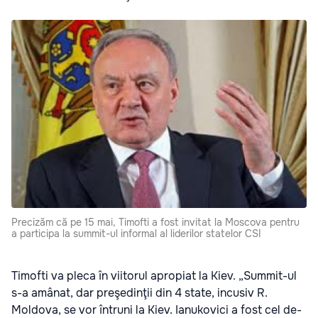
Precizăm că pe 15 mai, Timofti a fost invitat la Moscova pentru
a participa la summit-ul informal al liderilor statelor CSI
Timofti va pleca în viitorul apropiat la Kiev. „Summit-ul
s-a amânat, dar preşedinţii din 4 state, incusiv R.
Moldova, se vor întruni la Kiev. Ianukovici a fost cel de-