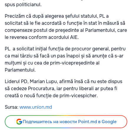
spus politicianul.
Precizăm că după alegerea șefului statului, PL a
solicitat să le fie acordată o funcție în stat în măsură să
compenseze postul de președinte al Parlamentului, care
le revenea conform acordului AIE.
PL a solicitat inițial funcția de procuror general, pentru
ca mai târziu să facă un pas înapoi și să anunțe că s-ar
mulțumi și cu cea de prim-vicepreședinte al
Parlamentului.
Liderul PD, Marian Lupu, afirmă însă că nu este dispus
să cedeze Procuratura, iar pentru liberali ar putea fi
creată o nouă funcție de prim-vicespicher.
Sursa:
www.union.md
Подпишитесь на новости Point.md в Google