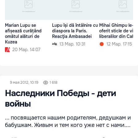
Marian Lupu se
Lupu își dă întâlnire cu
Mihai Ghimpu le-a
afișează curățând
diaspora la Paris.
oferit sticle de vin
omătul alături de
Reacţia Ambasadei
liberalilor din Cahul
Kuzea
13 Мар. 10:31
12 Мар. 17:15
20 Мар. 14:07
9 мая 2012, 10:19
1 618
Наследники Победы - дети
войны
... посвящается нашим родителям, дедушкам и
бабушкам. Живым и тем кого уже нет с нами....