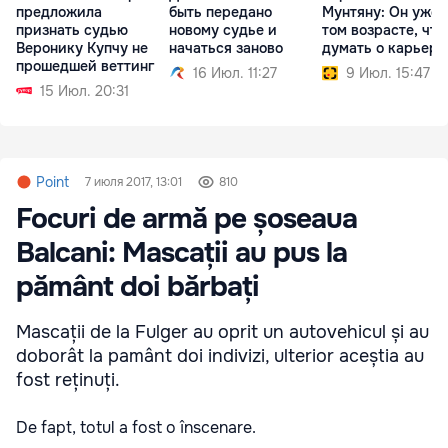
предложила
быть передано
Мунтяну: Он уже 
признать судью
новому судье и
том возрасте, чт
Веронику Купчу не
начаться заново
думать о карьере
прошедшей веттинг
16 Июл. 11:27
9 Июл. 15:47
15 Июл. 20:31
Point
7 июля 2017, 13:01
810
Focuri de armă pe șoseaua
Balcani: Mascații au pus la
pământ doi bărbați
Mascații de la Fulger au oprit un autovehicul și au
doborât la pamânt doi indivizi, ulterior aceștia au
fost reținuți.
De fapt, totul a fost o înscenare.