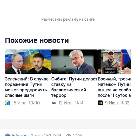
Разместить рекламу на сайте
Похожие новости
Зеленский: В случае
Сибига: Путин делает
Военный, грозив
поражения Путин
ставку на
мятежом Путину,
может предпринять
баллистический
вышел на свободу
опасные шаги
террор
после 11 суток ар
15 Июл. 10:00
12 Июл. 11:14
9 Июл. 11:32
Infotag
7 июля 2017, 13:05
2 336