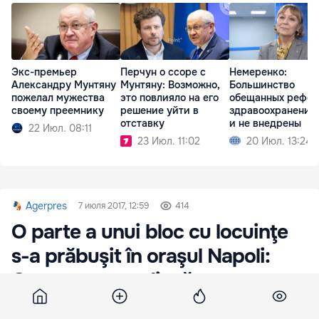
Экс-премьер
Перчун о ссоре с
Немеренко:
Александру Мунтяну
Мунтяну: Возможно,
Большинство
пожелал мужества
это повлияло на его
обещанных рефор
своему преемнику
решение уйти в
здравоохранении
отставку
и не внедрены
22 Июл. 08:11
23 Июл. 11:02
20 Июл. 13:24
Agerpres
7 июля 2017, 12:59
414
O parte a unui bloc cu locuinţe
s-a prăbuşit în oraşul Napoli:
Opt persoane, dispărute
Opt persoane erau date dispărute vineri