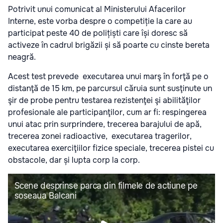
Potrivit unui comunicat al Ministerului Afacerilor
Interne, este vorba despre o competiție la care au
participat peste 40 de polițiști care își doresc să
activeze în cadrul brigăzii și să poarte cu cinste bereta
neagră.
Acest test prevede executarea unui marş în forţă pe o
distanţă de 15 km, pe parcursul căruia sunt susţinute un
şir de probe pentru testarea rezistenţei şi abilităţilor
profesionale ale participanţilor, cum ar fi: respingerea
unui atac prin surprindere, trecerea barajului de apă,
trecerea zonei radioactive, executarea tragerilor,
executarea exerciţiilor fizice speciale, trecerea pistei cu
obstacole, dar și lupta corp la corp.