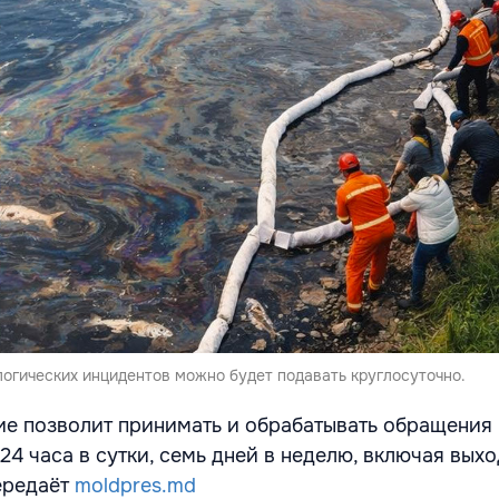
логических инцидентов можно будет подавать круглосуточно.
е позволит принимать и обрабатывать обращения 
24 часа в сутки, семь дней в неделю, включая вых
ередаёт
moldpres.md