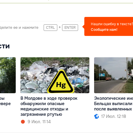
Нашли ошибку в тексте
+
делите ее и нажмите
CTRL
ENTER
Сообщите нам!
сти
ры
В Молдове в ходе проверок
Экологические ин
евере
обнаружили опасные
Бельцах выписал
медицинские отходы и
после выявленных
загрязнение ртутью
17 Июл. 12:18
9 Июл. 11:14