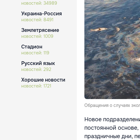
новостей:
34989
Украина-Россия
новостей:
8491
Землетрясение
новостей:
1009
Стадион
новостей:
119
Русский язык
новостей:
292
Хорошие новости
новостей:
1721
Обращения о случаях эко
Новое подразделени
постоянной основе, 
праздничные дни, п