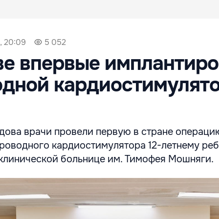
, 20:09
5 052
ве впервые имплантир
одной кардиостимулят
дова врачи провели первую в стране операци
роводного кардиостимулятора 12-летнему реб
клинической больнице им. Тимофея Мошняги.