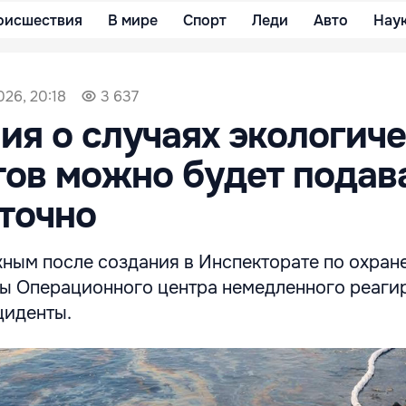
оисшествия
В мире
Спорт
Леди
Авто
Нау
026, 20:18
3 637
я о случаях экологич
ов можно будет подав
точно
жным после создания в Инспекторате по охран
 Операционного центра немедленного реаги
циденты.