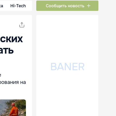
ка
Hi-Tech
Сообщить новость
еских
ать
е
рования на