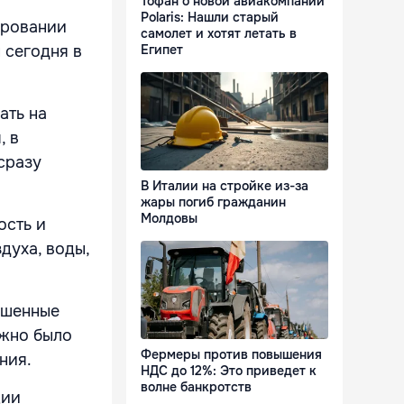
Тофан о новой авиакомпании
Polaris: Нашли старый
ировании
самолет и хотят летать в
Египет
 сегодня в
ать на
, в
сразу
В Италии на стройке из-за
жары погиб гражданин
Молдовы
ость и
духа, воды,
ршенные
ожно было
Фермеры против повышения
ния.
НДС до 12%: Это приведет к
волне банкротств
ции