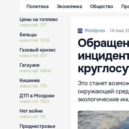
Политика
Экономика
Общество
Пр
Цены на топливо
новостей:
377
14 мая 2
Moldpres
Бельцы
Обращени
новостей:
5726
Газовый кризис
инцидент
новостей:
407
круглосу
Гагаузия
новостей:
10842
Кишинев
Это станет возмо
новостей:
770
окружающей среды
ДТП в Молдове
экологические ин
новостей:
7823
Нет войне
новостей:
131
Приднестровье