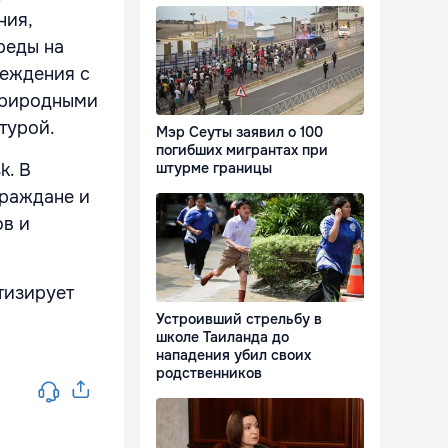
ния,
реды на
реждения с
 природными
турой.
Мэр Сеуты заявил о 100
погибших мигрантах при
k. В
штурме границы
граждане и
ов и
тизирует
Устроивший стрельбу в
школе Таиланда до
нападения убил своих
родственников