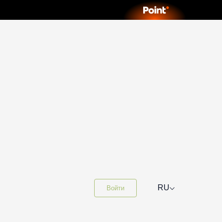
⌵
RU
Войти