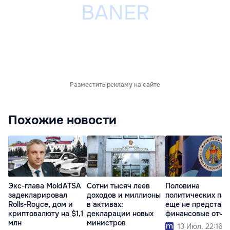
Разместить рекламу на сайте
Похожие новости
Экс-глава MoldATSA
Сотни тысяч леев
Половина
задекларировал
доходов и миллионы
политических па
Rolls-Royce, дом и
в активах:
еще не представ
криптовалюту на $1,1
декларации новых
финансовые отче
млн
министров
13 Июл. 22:16