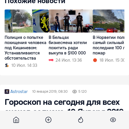
Похожие новости
Полиция о попытке
В Бельцах
В Норвегии полых
похищения человека
бизнесмена хотели
самый сильный з
под Кишиневом:
похитить ради
последние 100 ле
Устанавливаются
выкупа в $100 000
пожар
обстоятельства
24 Июл. 13:36
18 Июл. 15:30
10 Июл. 14:33
Astrostar
10 января 2019, 08:30
5 120
Гороскоп на сегодня для всех
знаков зодиака, 10 Января 2019
года