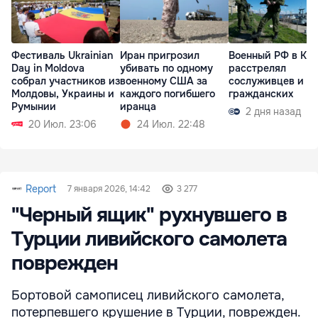
Фестиваль Ukrainian
Иран пригрозил
Военный РФ в Кр
Day in Moldova
убивать по одному
расстрелял
собрал участников из
военному США за
сослуживцев и
Молдовы, Украины и
каждого погибшего
гражданских
Румынии
иранца
2 дня назад
20 Июл. 23:06
24 Июл. 22:48
Report
7 января 2026, 14:42
3 277
"Черный ящик" рухнувшего в
Турции ливийского самолета
поврежден
Бортовой самописец ливийского самолета,
потерпевшего крушение в Турции, поврежден.