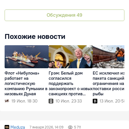
Обсуждения
49
Похожие новости
Флот «Нибулона»
Грэм: Белый дом
ЕС исключил из 2
работает на
согласился
пакета санкций
логистическую
поддержать
ограничения на
компанию Румынии в
законопроект о новых
поставки россий
низовьях Дуная
санкциях против
рыбы
России
19 Июл. 18:30
10 Июл. 23:33
13 Июл. 20:58
Meduza
7 января 2026, 14:09
5 711