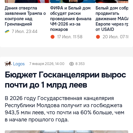
Дания отвергла
ФИФА и Белый дом
Белый дом собра
заявления Трампа о
обсудят риски
продвигать
контроле над
проведения финала
движение MAGA 
Гренландией
ЧМ-2026 из-за
Европе через гра
пожаров
от USAID
7 Июл. 23:44
17 Июл. 11:58
20 Июл. 07:18
Logos
7 января 2026, 14:00
8 353
Бюджет Госканцелярии вырос
почти до 1 млрд леев
В 2026 году Государственная канцелярия
Республики Молдова получит из госбюджета
943,5 млн леев, что почти на 60% больше, чем
в начале прошлого года.