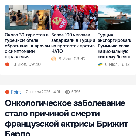
Около 30 туристов в
Более 100 человек
Турция
турецком отеле
задержали в Турции
экспортировала в
обратились к врачам
на протестах против
Румынию свою
с симптомами
НАТО
национальную
отравления
систему боевого
6 Июл. 08:42
управления
13 Июл. 09:40
6 Июл. 16:12
Point
7 января 2026, 14:31
6 796
Онкологическое заболевание
стало причиной смерти
французской актрисы Брижит
Бардо