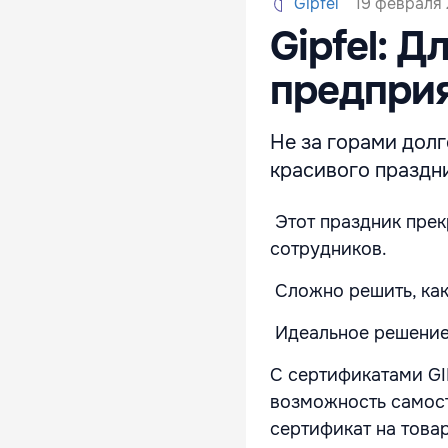
19 февраля 
Gipfel
Gipfel: 
предпри
Не за горами долг
красивого праздн
Этот праздник прек
сотрудников.
Сложно решить, как
Идеальное решение 
С сертификатами GI
возможность самост
сертификат на това