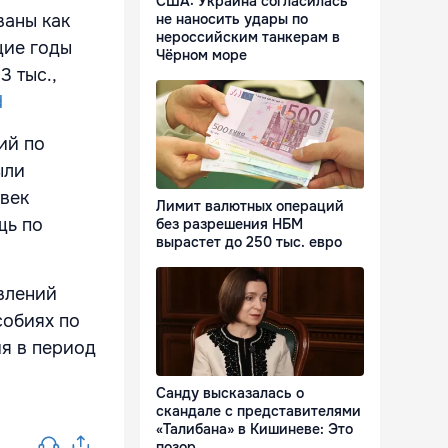
США: Украина согласилась
ваны как
не наносить удары по
нероссийским танкерам в
щие годы
Чёрном море
3 тыс.,
d
ий по
ыли
овек
Лимит валютных операций
щь по
без разрешения НБМ
вырастет до 250 тыс. евро
влений
собиях по
я в период
Санду высказалась о
скандале с представителями
«Талибана» в Кишиневе: Это
позор