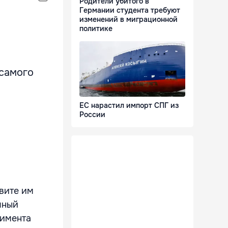
Родители убитого в
Германии студента требуют
изменений в миграционной
политике
 самого
ЕС нарастил импорт СПГ из
России
вите им
чный
тимента