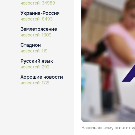
новостей:
34989
Украина-Россия
новостей:
8493
Землетрясение
новостей:
1009
Стадион
новостей:
119
Русский язык
новостей:
292
Хорошие новости
новостей:
1721
Национальному агентству 