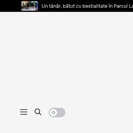
Un tânăr, bătut cu bestialitate în Parcul L