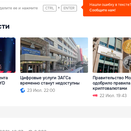
Нашли ошибку в тексте
+
делите ее и нажмите
CTRL
ENTER
Сообщите нам!
сти
ента
Цифровые услуги ЗАГСа
Правительство М
BYD
временно станут недоступны
одобрило правила
криптовалютами
23 Июл. 22:00
22 Июл. 19:43