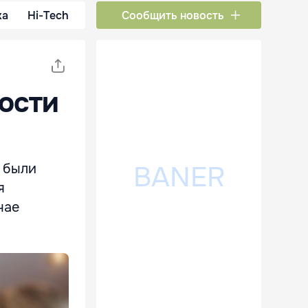
ка
Hi-Tech
Сообщить новость
ости
х были
я
чае