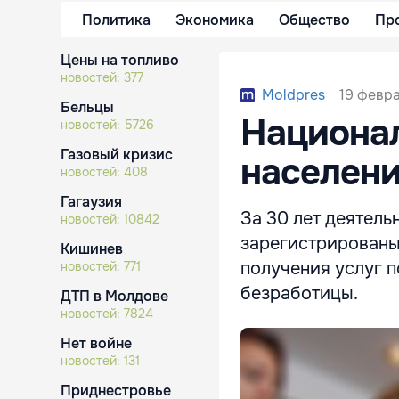
Политика
Экономика
Общество
Пр
Цены на топливо
новостей:
377
19 февра
Moldpres
Бельцы
Национал
новостей:
5726
Газовый кризис
населени
новостей:
408
Гагаузия
За 30 лет деятель
новостей:
10842
зарегистрированы
Кишинев
получения услуг п
новостей:
771
безработицы.
ДТП в Молдове
новостей:
7824
Нет войне
новостей:
131
Приднестровье