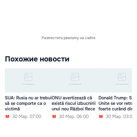
Разместить рекламу на сайте
Похожие новости
SUA: Rusia nu ar trebui
ONU avertizează că
Donald Trump: Sta
să se comporte ca o
există riscul izbucnirii
Unite se vor retrag
victimă
unui nou Război Rece
foarte curând din S
30 Мар. 07:00
30 Мар. 06:00
30 Мар. 03:00