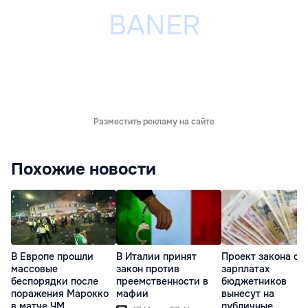
Разместить рекламу на сайте
Похожие новости
В Европе прошли
В Италии принят
Проект закона о
массовые
закон против
зарплатах
беспорядки после
преемственности в
бюджетников
поражения Марокко
мафии
вынесут на
в матче ЧМ
публичные