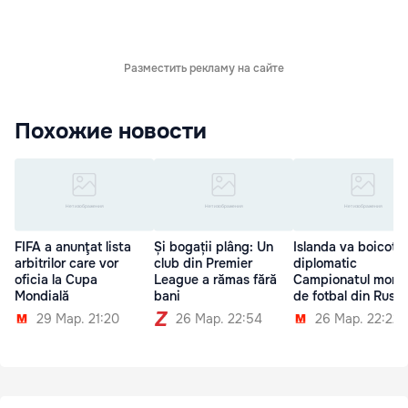
Разместить рекламу на сайте
Похожие новости
FIFA a anunţat lista
Și bogații plâng: Un
Islanda va boicota
arbitrilor care vor
club din Premier
diplomatic
oficia la Cupa
League a rămas fără
Campionatul mondi
Mondială
bani
de fotbal din Rusia
29 Мар. 21:20
26 Мар. 22:54
26 Мар. 22:22