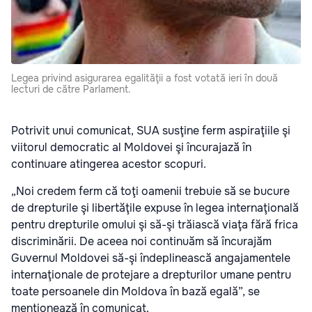
Legea privind asigurarea egalităţii a fost votată ieri în două
lecturi de către Parlament.
Potrivit unui comunicat, SUA susţine ferm aspiraţiile şi
viitorul democratic al Moldovei şi încurajază în
continuare atingerea acestor scopuri.
„Noi credem ferm că toţi oamenii trebuie să se bucure
de drepturile şi libertăţile expuse în legea internaţională
pentru drepturile omului şi să-şi trăiască viaţa fără frica
discriminării. De aceea noi continuăm să încurajăm
Guvernul Moldovei să-şi îndeplinească angajamentele
internaţionale de protejare a drepturilor umane pentru
toate persoanele din Moldova în bază egală”, se
menţionează în comunicat.