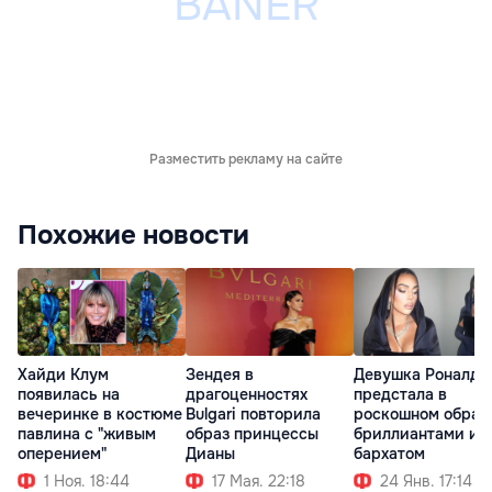
Разместить рекламу на сайте
Похожие новости
Хайди Клум
Зендея в
Девушка Роналду
появилась на
драгоценностях
предстала в
вечеринке в костюме
Bulgari повторила
роскошном образ
павлина с "живым
образ принцессы
бриллиантами и
оперением"
Дианы
бархатом
1 Ноя. 18:44
17 Мая. 22:18
24 Янв. 17:14