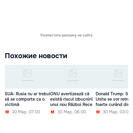
Разместить рекламу на сайте
Похожие новости
SUA: Rusia nu ar trebui
ONU avertizează că
Donald Trump: Sta
să se comporte ca o
există riscul izbucnirii
Unite se vor retrag
victimă
unui nou Război Rece
foarte curând din S
30 Мар. 07:00
30 Мар. 06:00
30 Мар. 03:00