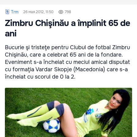
Trm
26 мая 2012, 11:50
798
Zimbru Chişinău a împlinit 65 de
ani
Bucurie şi tristeţe pentru Clubul de fotbal Zimbru
Chişinău, care a celebrat 65 ani de la fondare.
Eveniment s-a încheiat cu meciul amical disputat
cu formaţia Vardar Skopje (Macedonia) care s-a
încheiat cu scorul de 0 la 2.