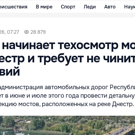
оисшествия
В мире
Спорт
Леди
Авто
Нау
6, 07:27
28 879
начинает техосмотр м
естр и требует не чини
вий
администрация автомобильных дорог Республ
т в июне и июле этого года провести детальн
екцию мостов, расположенных на реке Днестр.