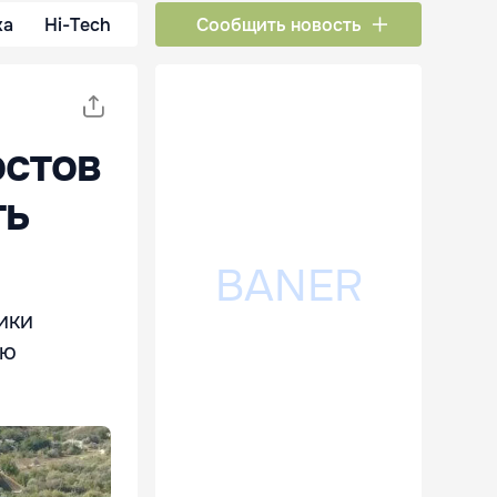
ка
Hi-Tech
Сообщить новость
остов
ть
ики
ую