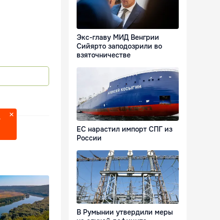
Экс-главу МИД Венгрии
Сийярто заподозрили во
взяточничестве
?
ЕС нарастил импорт СПГ из
России
В Румынии утвердили меры