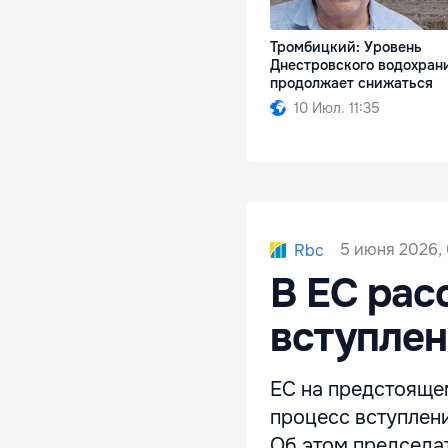
Тромбицкий: Уровень
Днестровского водохра
продолжает снижаться
10 Июл. 11:35
5 июня 2026, 
Rbc
В ЕС рас
вступлен
ЕС на предстоящем
процесс вступлени
Об этом председа