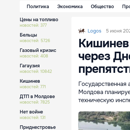
Политика
Экономика
Общество
Пр
Цены на топливо
новостей:
377
5 июня 202
Logos
Бельцы
Кишинев 
новостей:
5726
Газовый кризис
через Дн
новостей:
408
препятст
Гагаузия
новостей:
10842
Кишинев
Государственная 
новостей:
771
Молдова планируе
ДТП в Молдове
техническую инсп
новостей:
7825
Нет войне
новостей:
131
Приднестровье