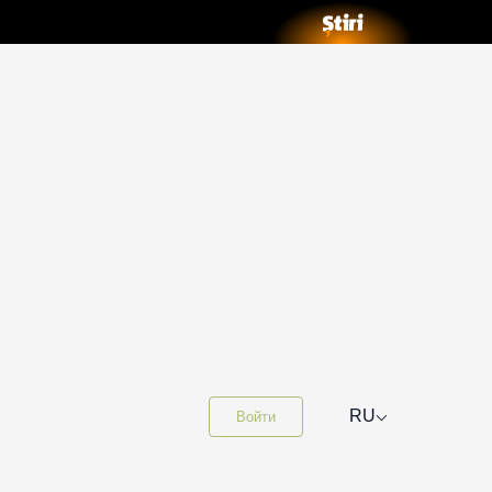
⌵
RU
Войти