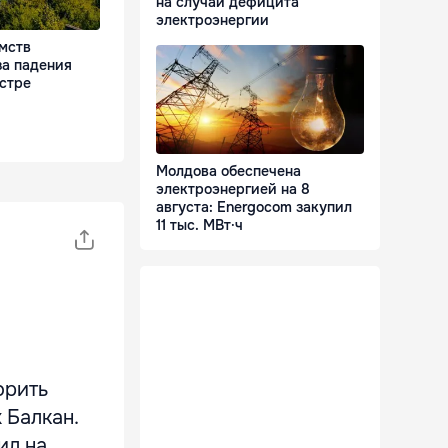
на случай дефицита
электроэнергии
мств
за падения
стре
Молдова обеспечена
электроэнергией на 8
августа: Energocom закупил
11 тыс. МВт·ч
орить
 Балкан.
ил на