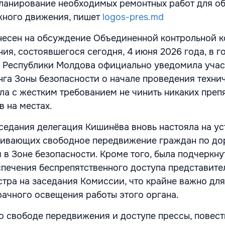
ланирование необходимых ремонтных работ для о
жного движения, пишет
logos-pres.md
несен на обсуждение Объединенной контрольной 
ния, состоявшегося сегодня, 4 июня 2026 года, в г
я Республики Молдова официально уведомила учас
га Зоны безопасности о начале проведения техни
ла с жестким требованием не чинить никаких преп
в на местах.
аседания делегация Кишинёва вновь настояла на у
агивающих свободное передвижение граждан по до
 в Зоне безопасности. Кроме того, была подчеркну
печения беспрепятственного доступа представите
стра на заседания Комиссии, что крайне важно для
рачного освещения работы этого органа.
 свободе передвижения и доступе прессы, повест