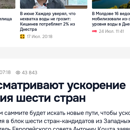
В июне Хаждер уверял, что
В Молдове 16 ведо
нилища
нехватка воды не грозит:
мобилизовали из-
Кишинев потребляет 2% из
уровня воды в Дне
Днестра
24 Июл. 11:41
17 Июл. 20:18
07:18
43 843
сматривают ускорение
ия шести стран
 саммите будет искать новые пути, чтобы уск
я в блок шести стран-кандидатов из Западных
тель Европейского совета Антониу Кошта заяв