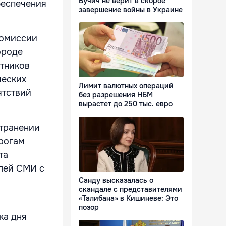
Вучич не верит в скорое
беспечения
завершение войны в Украине
комиссии
ороде
тников
ческих
Лимит валютных операций
ятствий
без разрешения НБМ
вырастет до 250 тыс. евро
странении
рогам
та
лей СМИ с
Санду высказалась о
скандале с представителями
«Талибана» в Кишиневе: Это
позор
ка дня