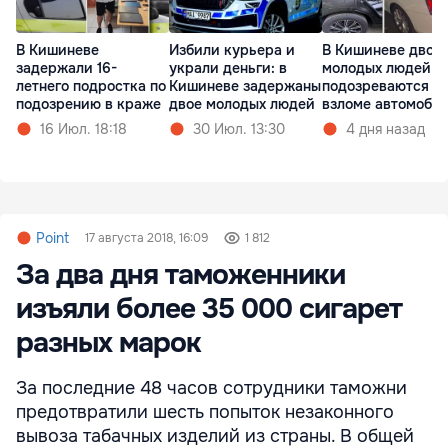
В Кишиневе
Избили курьера и
В Кишиневе двое
задержали 16-
украли деньги: в
молодых людей
летнего подростка по
Кишиневе задержаны
подозреваются в
подозрению в краже
двое молодых людей
взломе автомоби
16 Июл. 18:18
30 Июл. 13:30
4 дня назад
Point
17 августа 2018, 16:09
1 812
За два дня таможенники
изъяли более 35 000 сигарет
разных марок
За последние 48 часов сотрудники таможни
предотвратили шесть попыток незаконного
вывоза табачных изделий из страны. В общей