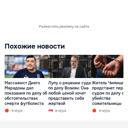
Разместить рекламу на сайте
Похожие новости
Массажист Диего
Лупу о решении суда
Житель Чимишли
Марадоны дал
по делу Возиян: Она
предстанет перед
показания по делу об
любой ценой хочет
судом по делу об
обстоятельствах
представить себя
убийстве
смерти футболиста
жертвой
сожительницы
вчера
вчера
вчера