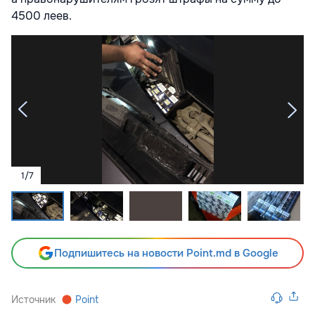
4500 леев.
1
/
7
Подпишитесь на новости Point.md в Google
Источник
Point