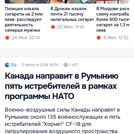
Полиция изъяла
В Дрокии изъяли
В Молдове раскр
сигареты на 2 млн
почти 21 тысячу
схему контрабан
леев: расследуют
нелегальных сигарет
более 600 тысяч
деятельность
сигарет на 1,3 млн
20 Июл. 17:41
семерых мужчин
леев
24 Июл. 20:14
9 Июл. 12:52
Ria
17 августа 2018, 16:04
1 427
Канада направит в Румынию
пять истребителей в рамках
программы НАТО
Военно-воздушные силы Канады направят в
Румынию около 135 военнослужащих и пять
истребителей "Хорнет" CF-18 для
патрулирования воздушного пространства