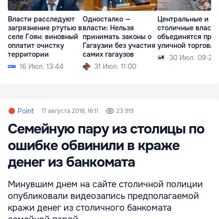
Власти расследуют
Односталко —
Центральные и
загрязнение ртутью в
власти: Нельзя
столичные власти
селе Гоян: виновный
принимать законы о
объединятся про
оплатит очистку
Гагаузии без участия
уличной торговли
территории
самих гагаузов
30 Июл. 09:21
16 Июл. 13:44
31 Июл. 11:00
Point
17 августа 2018, 16:11
23 919
Семейную пару из столицы по
ошибке обвинили в краже
денег из банкомата
Минувшим днем на сайте столичной полиции
опубликовали видеозапись предполагаемой
кражи денег из столичного банкомата