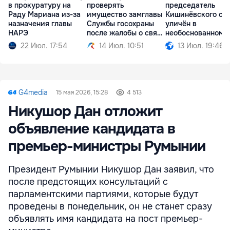
в прокуратуру на
проверять
председатель
Раду Мариана из-за
имущество замглавы
Кишинёвского су
назначения главы
Службы госохраны
уличён в
НАРЭ
после жалобы о связи
необоснованном
с TUX
имуществе
22 Июл. 17:54
14 Июл. 10:51
13 Июл. 19:46
G4media
15 мая 2026, 15:28
4 513
Никушор Дан отложит
объявление кандидата в
премьер-министры Румынии
Президент Румынии Никушор Дан заявил, что
после предстоящих консультаций с
парламентскими партиями, которые будут
проведены в понедельник, он не станет сразу
объявлять имя кандидата на пост премьер-