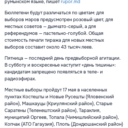
румынском языке, пишет
rupor.md
Бюллетени будут различаться по цветам: для
выборов мэров предусмотрен розовый цвет, для
местных советов — дымчато-серый, а для
референдумов — пастельно-голубой. Общая
стоимость печати тиража для новых местных
выборов составит около 43 тысяч леев.
Пятница — последний день предвыборной агитации.
В субботу и воскресенье наступит «день тишины»:
кандидатам запрещено появляться в теле- и
радиоэфирах.
Местные выборы пройдут 17 мая в населенных
пунктах Костешты и Новые Русешты (Яловенский
район), Машкауцы (Криулянский район), Старые
Саратены (Теленештский район), Тараклия,
муниципий Оргеев, Топала (Чимишлийский район),
Копчак (АТО Гагаузия), Плопь (Дондюшанский район)