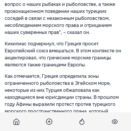
вопрос о наших рыбаках и рыболовстве, а также
провокационном поведении наших турецких
соседей в связи с незаконным рыболовством,
несоблюдением морского права и отрицанием
наших суверенных прав", – сказал он.
Кикилиас подчеркнул, что Греция просит
Европейский союз вмешаться. В этом контексте он
акцентировал, что греческие морские границы
являются также границами Европы.
Как отмечается, Греция определила зоны
ограниченного рыболовства в Эгейском море,
некоторые из них Турция обжаловала как
находящиеся вне юрисдикции страны. В прошлом
году Афины выразили протест против турецкого
морского пространственного плана, который
определял зоны для рыболовства и других видов
деятельности в Эгейском море.