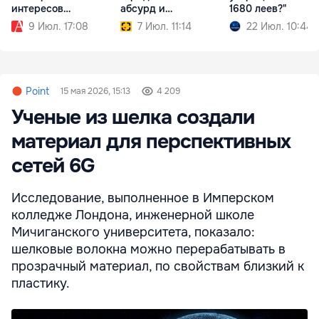
интересов
абсурд и
1680 леев?"
Moldovagaz
политический PR
9 Июл. 17:08
7 Июл. 11:14
22 Июл. 10:44
Point
15 мая 2026, 15:13
4 209
Ученые из шелка создали
материал для перспективных
сетей 6G
Исследование, выполненное в Имперском
колледже Лондона, инженерной школе
Мичиганского университета, показало:
шелковые волокна можно перерабатывать в
прозрачный материал, по свойствам близкий к
пластику.