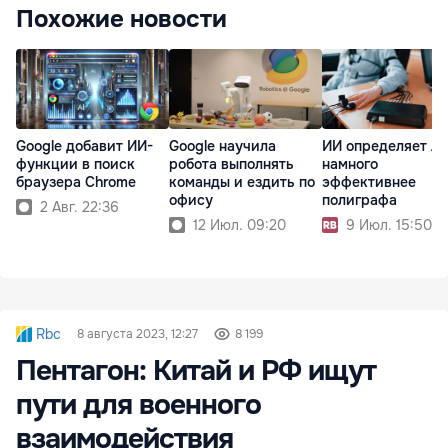
Похожие новости
Google добавит ИИ-
Google научила
ИИ определяет л
функции в поиск
робота выполнять
намного
браузера Chrome
команды и ездить по
эффективнее
офису
полиграфа
2 Авг. 22:36
12 Июл. 09:20
9 Июл. 15:50
Rbc
8 августа 2023, 12:27
8 199
Пентагон: Китай и РФ ищут
пути для военного
взаимодействия