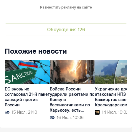
Разместить рекламу на сайте
Обсуждения
126
Похожие новости
ЕС вновь не
Войска России
Украинские дрон
согласовал 21-й пакет
ударили ракетами по
атаковали НПЗ в
санкций против
Киеву и
Башкортостане и
России
беспилотниками по
Краснодарском к
Харькову: есть
15 Июл. 21:10
14 Июл. 10:02
жертвы
16 Июл. 10:06