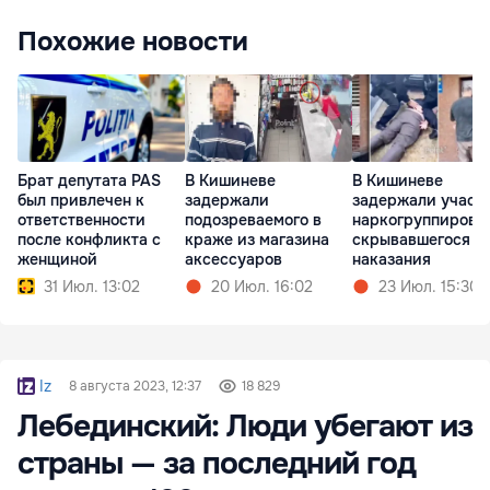
Похожие новости
Брат депутата PAS
В Кишиневе
В Кишиневе
был привлечен к
задержали
задержали участ
ответственности
подозреваемого в
наркогруппировк
после конфликта с
краже из магазина
скрывавшегося о
женщиной
аксессуаров
наказания
31 Июл. 13:02
20 Июл. 16:02
23 Июл. 15:30
Iz
8 августа 2023, 12:37
18 829
Лебединский: Люди убегают из
страны — за последний год