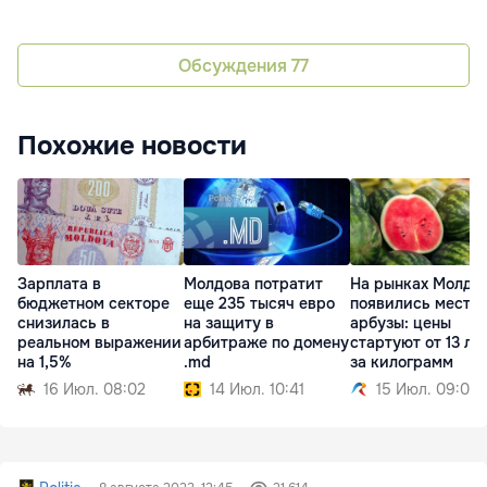
Обсуждения
77
Похожие новости
Зарплата в
Молдова потратит
На рынках Молдо
бюджетном секторе
еще 235 тысяч евро
появились местн
снизилась в
на защиту в
арбузы: цены
реальном выражении
арбитраже по домену
стартуют от 13 ле
на 1,5%
.md
за килограмм
16 Июл. 08:02
14 Июл. 10:41
15 Июл. 09:01