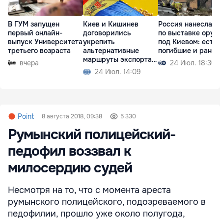
В ГУМ запущен
Киев и Кишинев
Россия нанесла у
первый онлайн-
договорились
по выставке ору
выпуск Университета
укрепить
под Киевом: есть
третьего возраста
альтернативные
погибшие и ране
маршруты экспорта
вчера
24 Июл. 18:30
зерна
24 Июл. 14:09
Point
8 августа 2018, 09:38
5 330
Румынский полицейский-
педофил воззвал к
милосердию судей
Несмотря на то, что с момента ареста
румынского полицейского, подозреваемого в
педофилии, прошло уже около полугода,