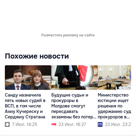
Разместить рекламу на сайте
Похожие новости
Санду назначила
Будущие судьи и
Министерство
пять новых судей в
прокуроры в
юстиции ищет
ВСП, в том числе
Молдове смогут
решения по
Анну Кучереску и
пересдавать
удержанию судей
Серджиу Стратана
экзамены без потери
прокуроров в
стипендии
системе
7 Июл. 14:25
23 Июл. 18:27
23 Июл. 23:27