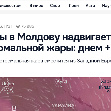
оисшествия
В мире
Спорт
Леди
Авто
Нау
, 11:31
75 985
ы в Молдову надвигает
омальной жары: днем +
кстремальная жара сместится из Западной Евр