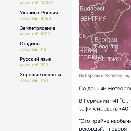
новостей:
34989
Украина-Россия
новостей:
8493
Землетрясение
новостей:
1009
Стадион
новостей:
119
Русский язык
новостей:
292
Хорошие новости
Из Европы в Молдову над
новостей:
1721
По данным метеорол
В Германии +41 °С..
зафиксировать +40 
"Это крайне необыч
рекорды", - говоря