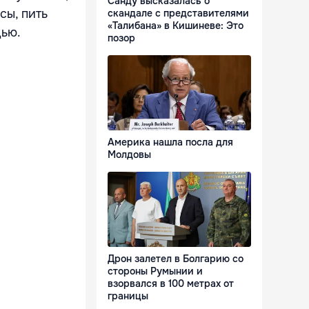
Санду высказалась о
сы, пить
скандале с представителями
«Талибана» в Кишиневе: Это
щью.
позор
Америка нашла посла для
Молдовы
Дрон залетел в Болгарию со
стороны Румынии и
взорвался в 100 метрах от
границы