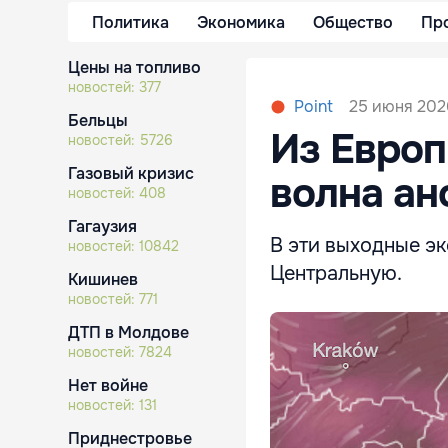
Политика
Экономика
Общество
Пр
Цены на топливо
новостей:
377
25 июня 2026
Point
Бельцы
Из Европ
новостей:
5726
Газовый кризис
волна ан
новостей:
408
Гагаузия
В эти выходные э
новостей:
10842
Центральную.
Кишинев
новостей:
771
ДТП в Молдове
новостей:
7824
Нет войне
новостей:
131
Приднестровье