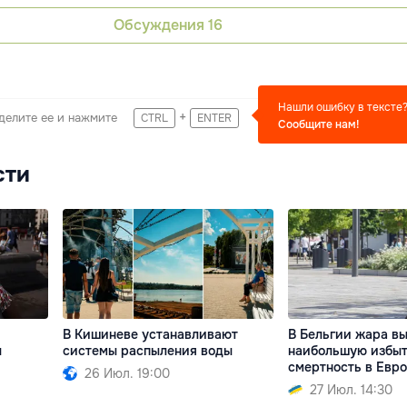
Обсуждения
16
Нашли ошибку в тексте
+
делите ее и нажмите
CTRL
ENTER
Сообщите нам!
сти
В Кишиневе устанавливают
В Бельгии жара в
ы
системы распыления воды
наибольшую избы
смертность в Евр
26 Июл. 19:00
27 Июл. 14:30