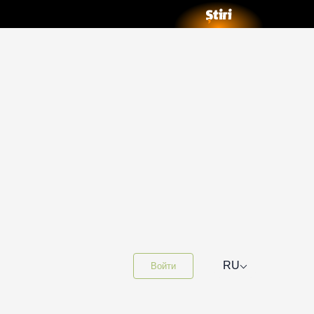
⌵
RU
Войти