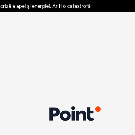
iză a apei și energiei. Ar fi o catastrofă