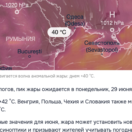
вигается волна аномальной жары: днем +40 °С.
огов, пик жары ожидается в понедельник, 29 июня,
.+42 °С. Венгрия, Польша, Чехия и Словакия также м
°С.
ные значения для июня, жара может установить но
т синоптики и призывают жителей учитывать погодн