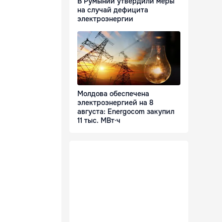
В Румынии утвердили меры
на случай дефицита
электроэнергии
Молдова обеспечена
электроэнергией на 8
августа: Energocom закупил
11 тыс. МВт·ч