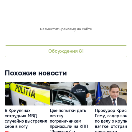
Разместить рекламу на сайте
Обсуждения
81
Похожие новости
В Криулянах
Две попытки дать
Прокурор Кристи
сотрудник МВД
взятку
Гему, задержанн
случайно выстрелил
пограничникам
по делу о крупно
себе в ногу
произошли на КПП
взятке, отстранён
"Леушены" и
должности