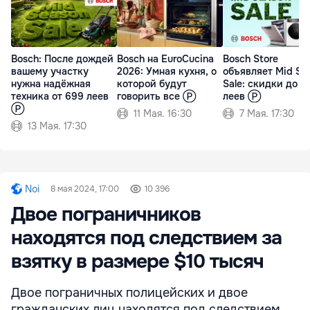
Bosch: После дождей
Bosch на EuroCucina
Bosch Store
вашему участку
2026: Умная кухня, о
объявляет Mid Se
нужна надёжная
которой будут
Sale: скидки до 7
техника от 699 леев
говорить все Ⓟ
леев Ⓟ
Ⓟ
11 Мая. 16:30
7 Мая. 17:30
13 Мая. 17:30
Noi
8 мая 2024, 17:00
10 396
Двое пограничников
находятся под следствием за
взятку в размере $10 тысяч
Двое пограничных полицейских и двое
гражданских лиц находятся под следствием