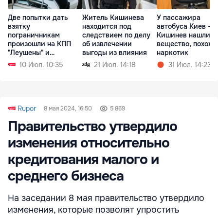
Две попытки дать
Житель Кишинева
У пассажира
взятку
находится под
автобуса Киев –
пограничникам
следствием по делу
Кишинев нашли
произошли на КПП
об извлечении
вещество, похоже
"Леушены" и
выгоды из влияния
наркотик
"Паланка"
10 Июл. 10:35
21 Июл. 14:18
31 Июл. 14:23
Rupor
8 мая 2024, 16:50
5 869
Правительство утвердило
изменения относительно
кредитования малого и
среднего бизнеса
На заседании 8 мая правительство утвердило
изменения, которые позволят упростить