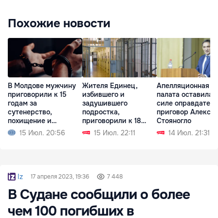
Похожие новости
В Молдове мужчину
Жителя Единец,
Апелляционная
приговорили к 15
избившего и
палата оставила 
годам за
задушившего
силе оправдател
сутенерство,
подростка,
приговор Алекса
похищение и
приговорили к 18
Стояногло
изнасилование
годам тюрьмы
15 Июл. 20:56
15 Июл. 22:11
14 Июл. 21:31
Iz
17 апреля 2023, 19:36
7 448
В Судане сообщили о более
чем 100 погибших в