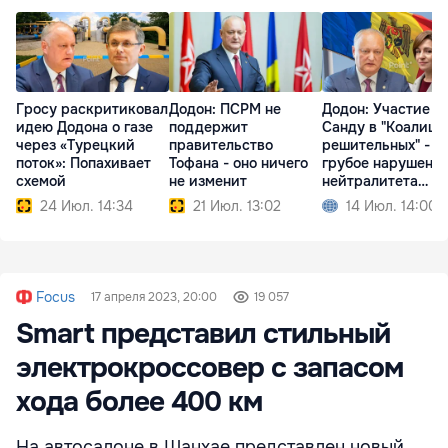
Гросу раскритиковал
Додон: ПСРМ не
Додон: Участие
идею Додона о газе
поддержит
Санду в "Коалици
через «Турецкий
правительство
решительных" -
поток»: Попахивает
Тофана - оно ничего
грубое нарушени
схемой
не изменит
нейтралитета
Молдовы
24 Июл. 14:34
21 Июл. 13:02
14 Июл. 14:00
Focus
17 апреля 2023, 20:00
19 057
Smart представил стильный
электрокроссовер с запасом
хода более 400 км
На автосалоне в Шанхае представлен новый