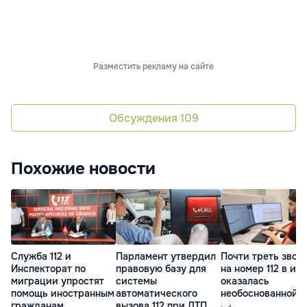
Разместить рекламу на сайте
Обсуждения
109
Похожие новости
Служба 112 и
Парламент утвердил
Почти треть звон
Инспекторат по
правовую базу для
на номер 112 в ию
миграции упростят
системы
оказалась
помощь иностранным
автоматического
необоснованной
гражданам
вызова 112 при ДТП