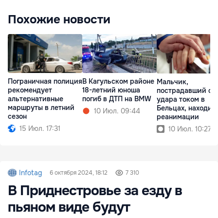
Похожие новости
Пограничная полиция
В Кагульском районе
Мальчик,
рекомендует
18-летний юноша
пострадавший от
альтернативные
погиб в ДТП на BMW
удара током в
маршруты в летний
Бельцах, находит
10 Июл. 09:44
сезон
реанимации
15 Июл. 17:31
10 Июл. 10:27
Infotag
6 октября 2024, 18:12
7 310
В Приднестровье за езду в
пьяном виде будут