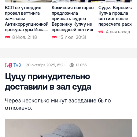
ВСП не утвердил
Комиссия повторно
Судья Вероника
провал веттинга
предложила
Купча прошла
замглавы
признать судью
веттинг после
Антикоррупционной
Веронику Купчу не
пересчета расход
прокуратуры Иона
прошедшей веттинг
4 дня назад
Припы
8 Июл. 21:18
15 Июл. 20:31
Tv8
20 октября 2025, 15:21
12 856
Цуцу принудительно
доставили в зал суда
Через несколько минут заседание было
отложено.