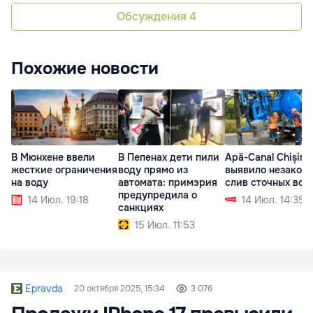
Обсуждения
4
Похожие новости
В Мюнхене ввели
В Пепенах дети пили
Apă-Canal Chișină
жесткие ограничения
воду прямо из
выявило незакон
на воду
автомата: примэрия
слив сточных вод
предупредила о
14 Июл. 19:18
14 Июл. 14:35
санкциях
15 Июл. 11:53
Epravda
20 октября 2025, 15:34
3 076