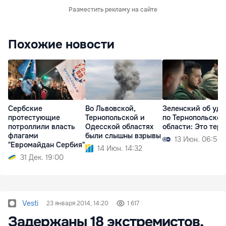
Разместить рекламу на сайте
Похожие новости
Сербские
Во Львовской,
Зеленский об уда
протестующие
Тернопольской и
по Тернопольской
потроллили власть
Одесской областях
области: Это тер
флагами
были слышны взрывы
13 Июн. 06:50
"Евромайдан Сербия"
14 Июн. 14:32
31 Дек. 19:00
Vesti
23 января 2014, 14:20
1 617
Задержаны 18 экстремистов,