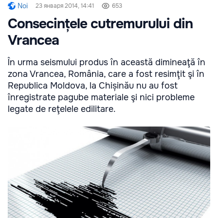
Noi
23 января 2014, 14:41
653
Consecințele cutremurului din
Vrancea
În urma seismului produs în această dimineaţă în
zona Vrancea, România, care a fost resimţit şi în
Republica Moldova, la Chișinău nu au fost
înregistrate pagube materiale şi nici probleme
legate de reţelele edilitare.