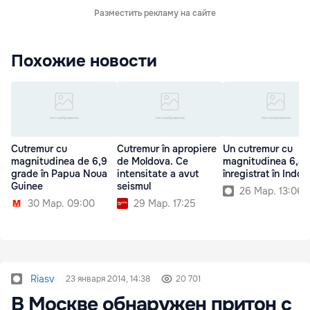
Разместить рекламу на сайте
Похожие новости
Cutremur cu
Cutremur în apropiere
Un cutremur cu
magnitudinea de 6,9
de Moldova. Ce
magnitudinea 6,4 
grade în Papua Noua
intensitate a avut
înregistrat în Indon
Guinee
seismul
26 Мар. 13:06
30 Мар. 09:00
29 Мар. 17:25
Riasv
23 января 2014, 14:38
20 701
В Москве обнаружен притон с