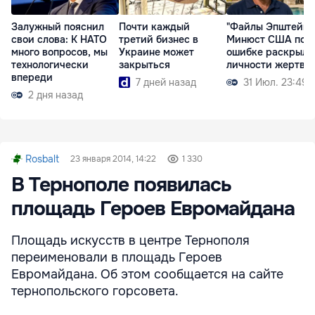
Залужный пояснил
Почти каждый
"Файлы Эпштейна
свои слова: К НАТО
третий бизнес в
Минюст США по
много вопросов, мы
Украине может
ошибке раскрыл
технологически
закрыться
личности жертв
впереди
7 дней назад
31 Июл. 23:49
2 дня назад
Rosbalt
23 января 2014, 14:22
1 330
В Тернополе появилась
площадь Героев Евромайдана
Площадь искусств в центре Тернополя
переименовали в площадь Героев
Евромайдана. Об этом сообщается на сайте
тернопольского горсовета.