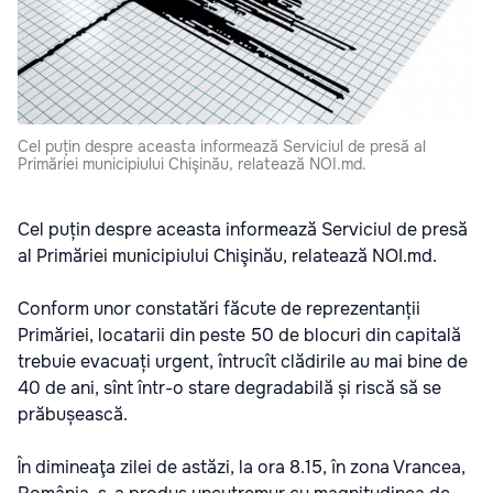
Cel puțin despre aceasta informează Serviciul de presă al
Primăriei municipiului Chişinău, relatează NOI.md.
Cel puțin despre aceasta informează Serviciul de presă
al Primăriei municipiului Chişinău, relatează NOI.md.
Conform unor constatări făcute de reprezentanții
Primăriei, locatarii din peste 50 de blocuri din capitală
trebuie evacuați urgent, întrucît clădirile au mai bine de
40 de ani, sînt într-o stare degradabilă și riscă să se
prăbușească.
În dimineaţa zilei de astăzi, la ora 8.15, în zona Vrancea,