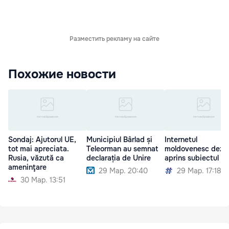
Разместить рекламу на сайте
Похожие новости
Sondaj: Ajutorul UE,
Municipiul Bârlad și
Internetul
tot mai apreciata.
Teleorman au semnat
moldovenesc dezb
Rusia, văzută ca
declarația de Unire
aprins subiectul Un
ameninţare
29 Мар. 20:40
29 Мар. 17:18
30 Мар. 13:51