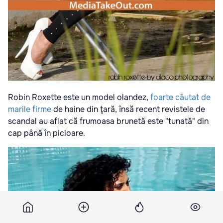
Robin Roxette este un model olandez,
foarte căutat de
marile firme
de haine din ţară, însă recent revistele de
scandal au aflat că frumoasa brunetă este "tunată" din
cap până în picioare.