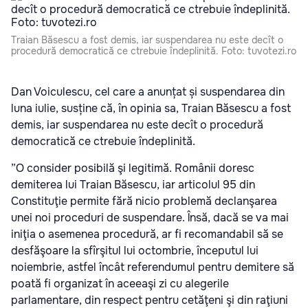
Traian Băsescu a fost demis, iar suspendarea nu este decît o
procedură democratică ce ctrebuie îndeplinită. Foto: tuvotezi.ro
Dan Voiculescu, cel care a anunțat și suspendarea din
luna iulie, susține că, în opinia sa, Traian Băsescu a fost
demis, iar suspendarea nu este decît o procedură
democratică ce ctrebuie îndeplinită.
”O consider posibilă şi legitimă. Românii doresc
demiterea lui Traian Băsescu, iar articolul 95 din
Constituţie permite fără nicio problemă declanşarea
unei noi proceduri de suspendare. Însă, dacă se va mai
iniţia o asemenea procedură, ar fi recomandabil să se
desfăşoare la sfîrşitul lui octombrie, începutul lui
noiembrie, astfel încât referendumul pentru demitere să
poată fi organizat în aceeaşi zi cu alegerile
parlamentare, din respect pentru cetăţeni şi din raţiuni