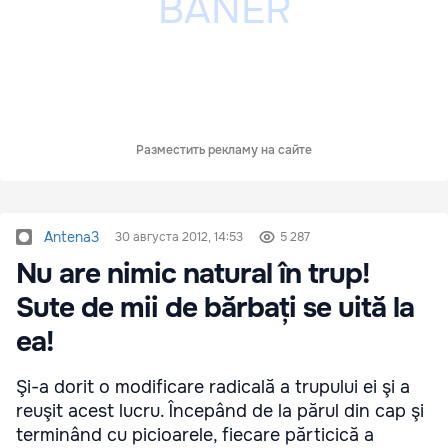
Разместить рекламу на сайте
Antena3
30 августа 2012, 14:53
5 287
Nu are nimic natural în trup!
Sute de mii de bărbați se uită la
ea!
Şi-a dorit o modificare radicală a trupului ei şi a
reuşit acest lucru. Începând de la părul din cap şi
terminând cu picioarele, fiecare părticică a