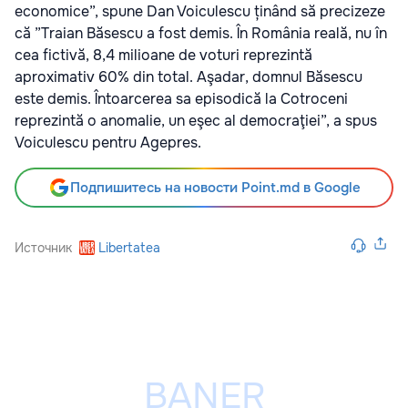
economice”, spune Dan Voiculescu ținând să precizeze
că ”Traian Băsescu a fost demis. În România reală, nu în
cea fictivă, 8,4 milioane de voturi reprezintă
aproximativ 60% din total. Aşadar, domnul Băsescu
este demis. Întoarcerea sa episodică la Cotroceni
reprezintă o anomalie, un eşec al democraţiei”, a spus
Voiculescu pentru Agepres.
Подпишитесь на новости Point.md в Google
Источник
Libertatea