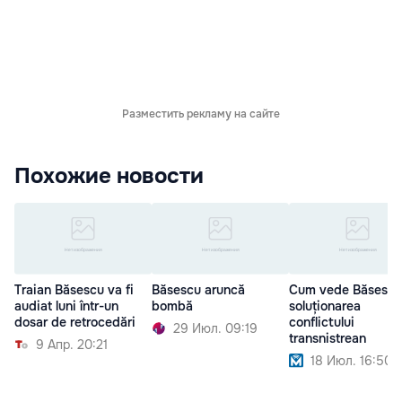
Разместить рекламу на сайте
Похожие новости
Traian Băsescu va fi
Băsescu aruncă
Cum vede Băsescu
audiat luni într-un
bombă
soluționarea
dosar de retrocedări
conflictului
29 Июл. 09:19
transnistrean
9 Апр. 20:21
18 Июл. 16:50