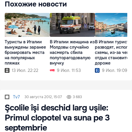
Похожие новости
Туристы в Италии
В Италии женщина из
В Италии туристо
вынуждены заранее
Молдовы случайно
разводят, исполь
бронировать места
насмерть сбила
схемы, из-за чего
на популярных
полуторагодовалую
отдых становится
пляжах
внучку
дороже
13 Июл. 22:22
9 Июл. 11:53
9 Июл. 19:09
Tv7
30 августа 2012, 15:07
3 683
Şcolile îşi deschid larg uşile:
Primul clopotel va suna pe 3
septembrie