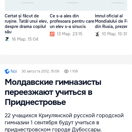
Certat și făcut de
Ce s-a ales din
Imnul oficial al
rușine. Tatăl unui elev,
profesoara pentru care
Mondialului de Fot
despre drama copilul
un elev s-a sinucis
din Rusia, prezent
său
13 Мар. 23:15
10 Мар. 15:31
16 Мар. 15:04
Noi
30 августа 2012, 15:06
1 106
Молдавские гимназисты
переезжают учиться в
Приднестровье
22 учащихся Криулянской русской городской
гимназии 1 сентября будут учиться в
приднестровском городе Дубоссары.