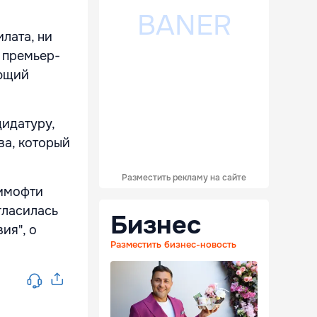
лата, ни
 премьер-
яющий
идатуру,
ва, который
Разместить рекламу на сайте
Тимофти
гласилась
Бизнес
ия", о
Разместить бизнес-новость