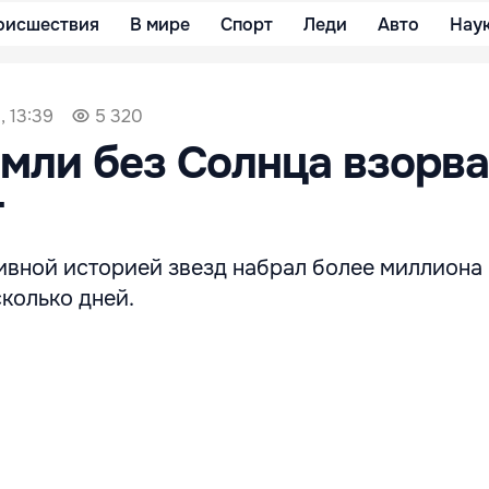
оисшествия
В мире
Спорт
Леди
Авто
Нау
, 13:39
5 320
мли без Солнца взорв
т
тивной историей звезд набрал более миллиона
колько дней.