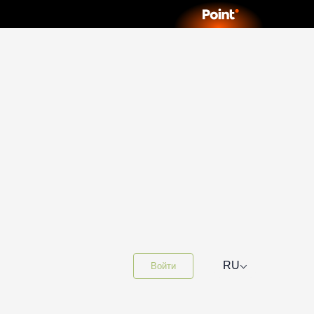
⌵
RU
Войти