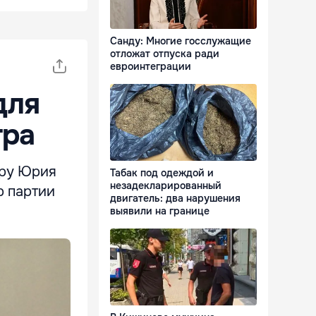
Санду: Многие госслужащие
отложат отпуска ради
евроинтеграции
для
тра
уру Юрия
Табак под одеждой и
незадекларированный
р партии
двигатель: два нарушения
выявили на границе