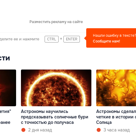
Разместить рекламу на сайте
Нашли ошибку в тексте
+
делите ее и нажмите
CTRL
ENTER
Сообщите нам!
сти
етия"
Астрономы научились
Астрономы сделал
предсказывать солнечные бури
четкие в истории
ранее
с точностью до получаса
Солнца
2 дня назад
3 часа назад