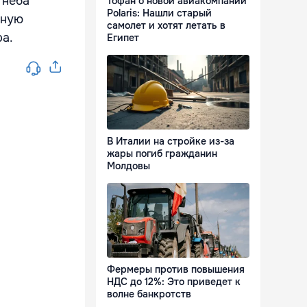
 неба
Тофан о новой авиакомпании
Polaris: Нашли старый
рную
самолет и хотят летать в
а.
Египет
В Италии на стройке из-за
жары погиб гражданин
Молдовы
Фермеры против повышения
НДС до 12%: Это приведет к
волне банкротств