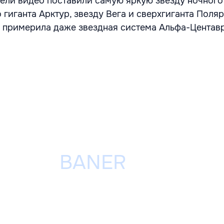
тели видео поставили самую яркую звезду ночного
 гиганта Арктур, звезду Вега и сверхгиганта Поля
а примерила даже звездная система Альфа-Центавр