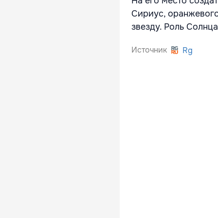
На его место созда
Сириус, оранжевого
звезду. Роль Солнц
Источник
Rg