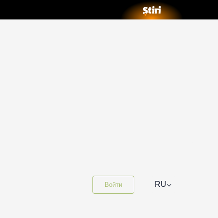
⌵
RU
Войти