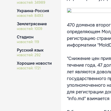
новостей:
34989
Украина-Россия
новостей:
8493
Землетрясение
470 доменов второг
новостей:
1009
определяющем Молдо
Стадион
регистрацию страни
новостей:
119
информатики "MoldD
Русский язык
новостей:
292
"Снижение цен прия
Хорошие новости
течение года, 47 до
новостей:
1721
лет являются довол
государственного п
уполномоченного на
для регистрации дом
"info.md" взимается