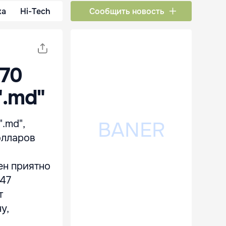
ка
Hi-Tech
Сообщить новость
470
".md"
.md",
олларов
ен приятно
 47
т
у,