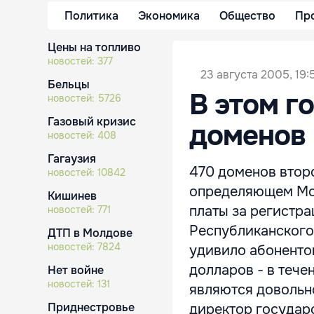
Политика
Экономика
Общество
Пр
Цены на топливо
новостей:
377
23 августа 2005, 19:
Бельцы
В этом г
новостей:
5726
Газовый кризис
доменов 
новостей:
408
Гагаузия
470 доменов второ
новостей:
10842
определяющем Мол
Кишинев
платы за регистра
новостей:
771
Республиканского
ДТП в Молдове
новостей:
7824
удивило абонентов
долларов - в течен
Нет войне
новостей:
131
являются довольн
Приднестровье
директор государс