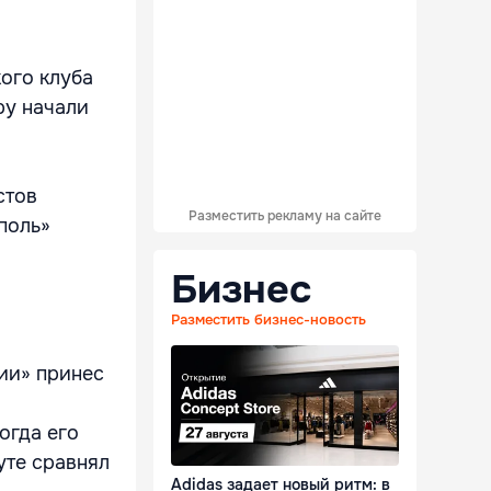
кого клуба
ру начали
стов
Разместить рекламу на сайте
поль»
Бизнес
Разместить бизнес-новость
ии» принес
огда его
уте сравнял
Adidas задает новый ритм: в