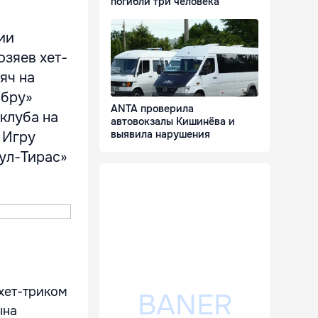
погибли три человека
ии
озяев хет-
яч на
мбру»
ANTA проверила
 клуба на
автовокзалы Кишинёва и
выявила нарушения
 Игру
гул-Тирас»
 хет-триком
ына