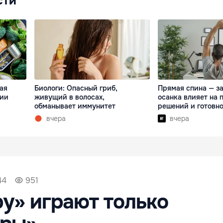
сти
ая
Биологи: Опасный гриб,
Прямая спина — за
сии
живущий в волосах,
осанка влияет на 
обманывает иммунитет
решений и готовно
вчера
вчера
44
951
у» играют только