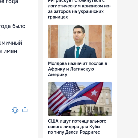
РМ рискует столкнуться с
не года
логистическим кризисом из-
за заторов на украинских
границах
года было
.
намичный
е имен
Молдова назначит послов в
Африку и Латинскую
Америку
США ищут потенциального
нового лидера для Кубы
по типу Делси Родригес