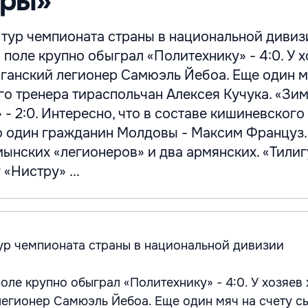
еры»
 тур чемпионата страны в национальной дивиз
поле крупно обыграл «Политехнику» - 4:0. У х
 ганский легионер Самюэль Йебоа. Еще один м
го тренера тираспольчан Алексея Кучука. «Зи
 - 2:0. Интересно, что в составе кишиневского
о один гражданин Молдовы - Максим Француз.
ынских «легионеров» и два армянских. «Тили
 «Нистру» ...
ур чемпионата страны в национальной дивизии
ле крупно обыграл «Политехнику» - 4:0. У хозяев
легионер Самюэль Йебоа. Еще один мяч на счету с