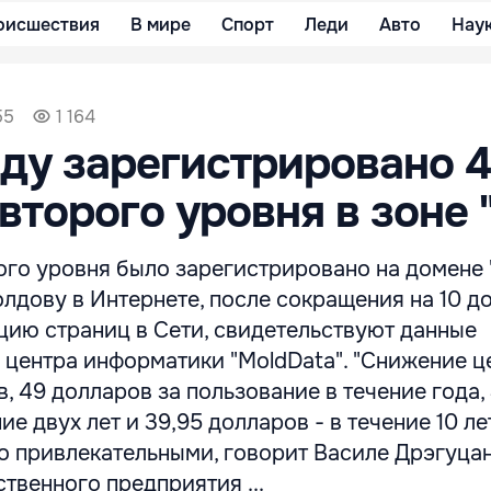
оисшествия
В мире
Спорт
Леди
Авто
Нау
55
1 164
оду зарегистрировано 
второго уровня в зоне 
го уровня было зарегистрировано на домене "
дову в Интернете, после сокращения на 10 д
цию страниц в Сети, свидетельствуют данные
 центра информатики "MoldData". "Снижение ц
, 49 долларов за пользование в течение года,
ие двух лет и 39,95 долларов - в течение 10 ле
о привлекательными, говорит Василе Дрэгуцан
твенного предприятия ...