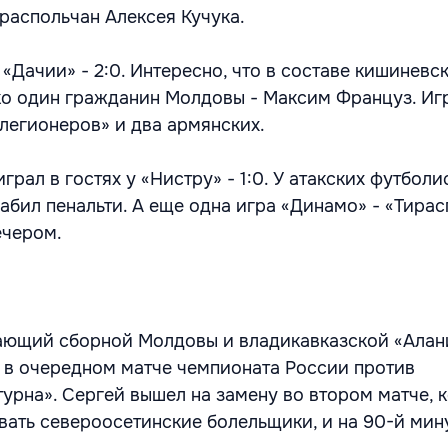
ираспольчан Алексея Кучука.
«Дачии» - 2:0. Интересно, что в составе кишиневс
ко один гражданин Молдовы - Максим Француз. Иг
легионеров» и два армянских.
грал в гостях у «Нистру» - 1:0. У атакских футболи
абил пенальти. А еще одна игра «Динамо» - «Тирас
ечером.
ающий сборной Молдовы и владикавказской «Алан
 в очередном матче чемпионата России против
урна». Сергей вышел на замену во втором матче, к
вать североосетинские болельщики, и на 90-й мин