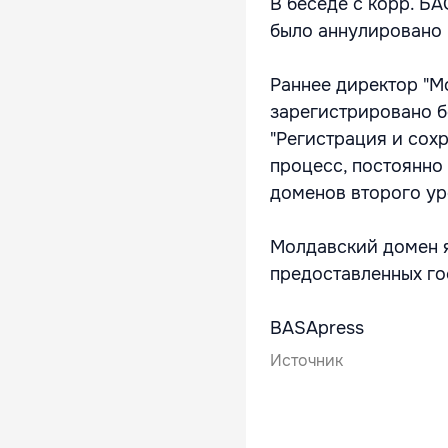
В беседе с корр. Б
было аннулировано 
Раннее директор "Mo
зарегистрировано б
"Регистрация и сох
процесс, постоянно
доменов второго уро
Молдавский домен я
предоставленных го
BASApress
Источник