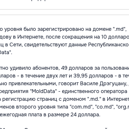
о уровня было зарегистрировано на домене ".md",
ву в Интернете, после сокращения на 10 долларо
ц в Сети, свидетельствуют данные Республиканско
ata".
тно удивило абонентов, 49 долларов за пользован
лларов - в течение двух лет и 39,95 долларов - в те
ьно привлекательными, говорит Василе Дрэгуцану,
редприятия "MoldData" - единственного оператора
 регистрацию страниц с доменом ".md." в Интернет
енов второго уровня типа "com.md", "co.md", "org.
 ежегодная плата в размере 24 доллара.