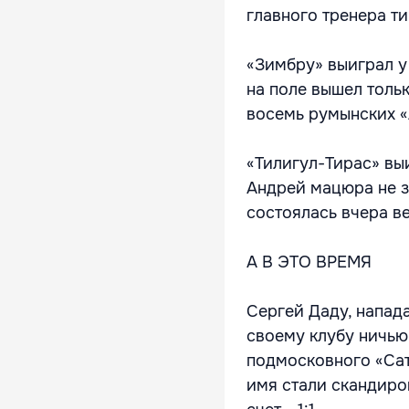
главного тренера т
«Зимбру» выиграл у 
на поле вышел толь
восемь румынских «
«Тилигул-Тирас» выи
Андрей мацюра не з
состоялась вчера в
А В ЭТО ВРЕМЯ
Сергей Даду, напад
своему клубу ничью
подмосковного «Сат
имя стали скандиро