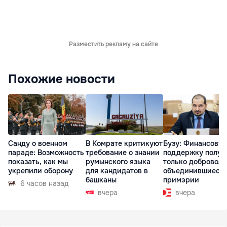
Разместить рекламу на сайте
Похожие новости
Санду о военном
В Комрате критикуют
Бузу: Финансову
параде: Возможность
требование о знании
поддержку получ
показать, как мы
румынского языка
только доброволь
укрепили оборону
для кандидатов в
объединившиеся
башканы
примэрии
6 часов назад
вчера
вчера