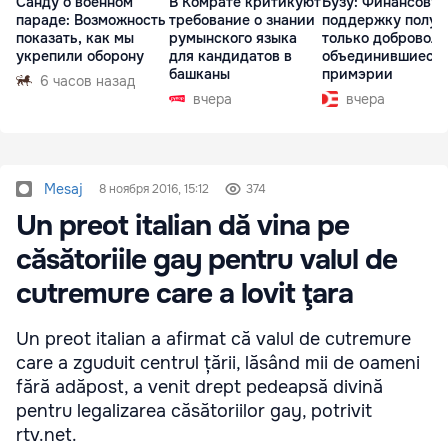
Санду о военном
В Комрате критикуют
Бузу: Финансову
параде: Возможность
требование о знании
поддержку получ
показать, как мы
румынского языка
только доброволь
укрепили оборону
для кандидатов в
объединившиеся
башканы
примэрии
6 часов назад
вчера
вчера
Mesaj
8 ноября 2016, 15:12
374
Un preot italian dă vina pe
căsătoriile gay pentru valul de
cutremure care a lovit ţara
Un preot italian a afirmat că valul de cutremure
care a zguduit centrul țării, lăsând mii de oameni
fără adăpost, a venit drept pedeapsă divină
pentru legalizarea căsătoriilor gay, potrivit
rtv.net.