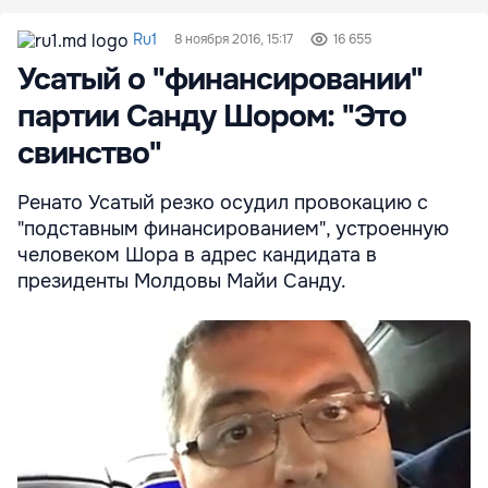
Ru1
8 ноября 2016, 15:17
16 655
Усатый о "финансировании"
партии Санду Шором: "Это
свинство"
Ренато Усатый резко осудил провокацию с
"подставным финансированием", устроенную
человеком Шора в адрес кандидата в
президенты Молдовы Майи Санду.