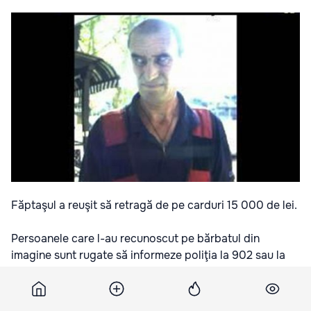
Făptaşul a reuşit să retragă de pe carduri 15 000 de lei.
Persoanele care l-au recunoscut pe bărbatul din
imagine sunt rugate să informeze poliţia la 902 sau la
0691 50 993.
Bănuitul riscă amendă de la 6 până la 10 mii de