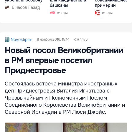
укрепили оборону
для кандидатов в
объединившиеся
башканы
примэрии
6 часов назад
вчера
вчера
Novostipmr
8 ноября 2016, 15:14
1 175
Новый посол Великобритании
в РМ впервые посетил
Приднестровье
Состоялась встреча министра иностранных
дел Приднестровья Виталия Игнатьева с
Чрезвычайным и Полномочным Послом
Соединённого Королевства Великобритании и
Северной Ирландии в РМ Люси Джойс.