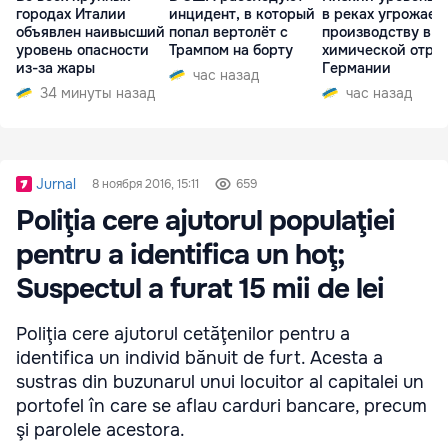
городах Италии
инцидент, в который
в реках угрожает
объявлен наивысший
попал вертолёт с
производству в
уровень опасности
Трампом на борту
химической отра
из-за жары
Германии
час назад
34 минуты назад
час назад
Jurnal
8 ноября 2016, 15:11
659
Poliţia cere ajutorul populaţiei
pentru a identifica un hoţ;
Suspectul a furat 15 mii de lei
Poliţia cere ajutorul cetăţenilor pentru a
identifica un individ bănuit de furt. Acesta a
sustras din buzunarul unui locuitor al capitalei un
portofel în care se aflau carduri bancare, precum
şi parolele acestora.