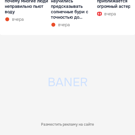
почему многие люди
научились
приближается
неправильно пьют
предсказывать
огромный астеро
воду
солнечные бури с
вчера
точностью до
вчера
получаса
вчера
Разместить рекламу на сайте