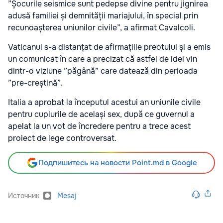
”Șocurile seismice sunt pedepse divine pentru jignirea
adusă familiei și demnității mariajului, în special prin
recunoașterea uniunilor civile”, a afirmat Cavalcoli.
Vaticanul s-a distanțat de afirmațiile preotului și a emis
un comunicat în care a precizat că astfel de idei vin
dintr-o viziune ”păgână” care datează din perioada
”pre-creștină”.
Italia a aprobat la începutul acestui an uniunile civile
pentru cuplurile de același sex, după ce guvernul a
apelat la un vot de încredere pentru a trece acest
proiect de lege controversat.
Подпишитесь на новости Point.md в Google
Источник
Mesaj