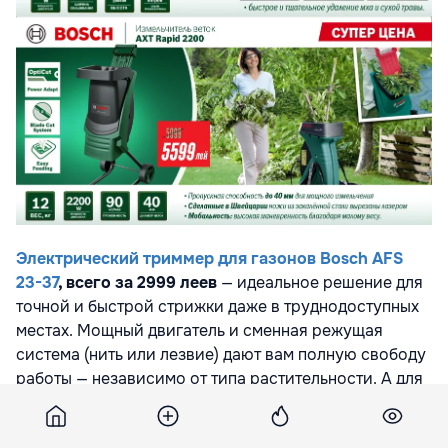
Электрический триммер для газонов Bosch AFS
23-37
, всего за 2999 леев
— идеальное решение для
точной и быстрой стрижки даже в труднодоступных
местах. Мощный двигатель и сменная режущая
система (нить или лезвие) дают вам полную свободу
работы — независимо от типа растительности. А для
безупречного вида газона предлагается
скидка 25%
на
воздуходувку для листьев Bosch UniversalRake