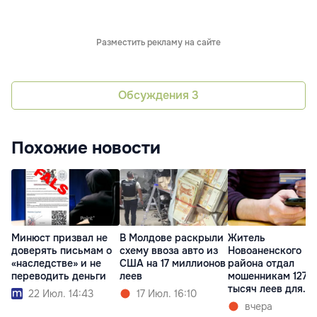
Разместить рекламу на сайте
Обсуждения
3
Похожие новости
Минюст призвал не
В Молдове раскрыли
Житель
доверять письмам о
схему ввоза авто из
Новоаненского
«наследстве» и не
США на 17 миллионов
района отдал
переводить деньги
леев
мошенникам 127
тысяч леев для
22 Июл. 14:43
17 Июл. 16:10
"закрытия кредит
вчера