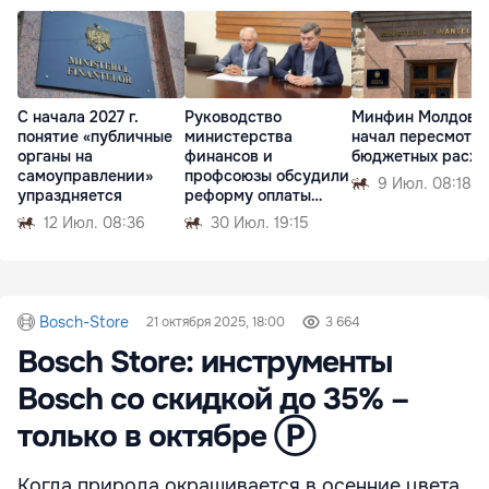
С начала 2027 г.
Руководство
Минфин Молдовы
понятие «публичные
министерства
начал пересмотр
органы на
финансов и
бюджетных расхо
самоуправлении»
профсоюзы обсудили
9 Июл. 08:18
упраздняется
реформу оплаты
труда
12 Июл. 08:36
30 Июл. 19:15
Bosch-Store
21 октября 2025, 18:00
3 664
Bosch Store: инструменты
Bosch со скидкой до 35% –
только в октябре Ⓟ
Когда природа окрашивается в осенние цвета,