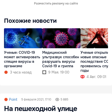
Разместить рекламу на сайте
Похожие новости
Ученые: COVID-19
Медицинский
Ученые открыли
может активировать
ультразвук способен
новые опасные
спящие вирусы в
разрушать вирусы
последствия COV
организме
Covid-19 и гриппа
проявились спус
годы
3 часа назад
9 Мая. 19:00
4 Авг. 09:01
Point
5 февраля 2021, 17:10
5 885
На пешеходной улице