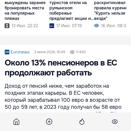
вынуждены заранее
туристов отели на
раскритиковал н
бронировать места
румынском
правила курения:
на популярных
побережье
"Курить нельзя п
пляжах
предлагают акции и
везде"
скидки
13 Июл. 22:22
17 Июл. 07:19
16 Июл. 08:38
Euronews
3 июля 2026, 15:45
11 830
Около 13% пенсионеров в ЕС
продолжают работать
Доход от пенсий ниже, чем заработок на
поздних этапах карьеры. В ЕС человек,
который зарабатывал 100 евро в возрасте от
50 до 59 лет, в 2023 году получал бы 58 евро
пенсионного дохода в возрасте от 65 до 74
лет.