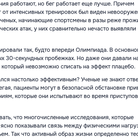
ния работают, но бег работает еще лучше. Причем
т от интенсивных тренировок был виден невооруж
ученых, начинающие спортсмены в разы реже прож
ческих атак, у них сравнительно нечасто выявлял
нировали так, будто впереди Олимпиада. В основно
ых 30-секундных пробежках. Но даже они давали н
, который невозможно списать на эффект плацебо.
ался настолько эффективным? Ученые не знают отве
егая, пациенты могут в безопасной обстановке при
иям, которые они испытывают во время приступов
ывать, что многочисленные исследования, которые
 ясно показывали связь между физическими нагру
ем. Так что активный образ жизни определенно те