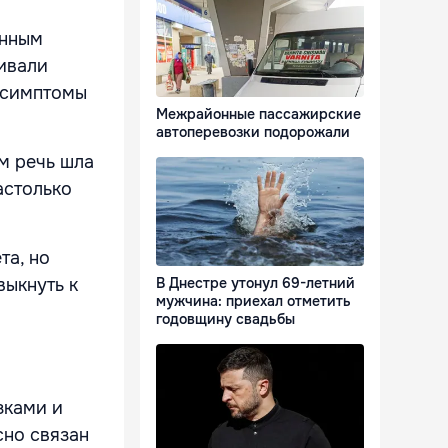
енным
ивали
и симптомы
Межрайонные пассажирские
автоперевозки подорожали
м речь шла
астолько
та, но
В Днестре утонул 69-летний
выкнуть к
мужчина: приехал отметить
годовщину свадьбы
зками и
сно связан