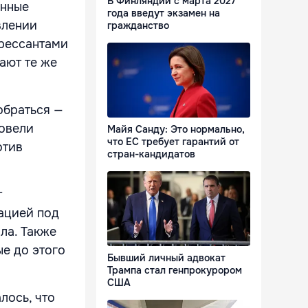
В Финляндии с марта 2027
енные
года введут экзамен на
влении
гражданство
прессантами
тают те же
обраться —
ровели
Майя Санду: Это нормально,
что ЕС требует гарантий от
отив
стран-кандидатов
т
сацией под
ла. Также
е до этого
Бывший личный адвокат
Трампа стал генпрокурором
США
лось, что