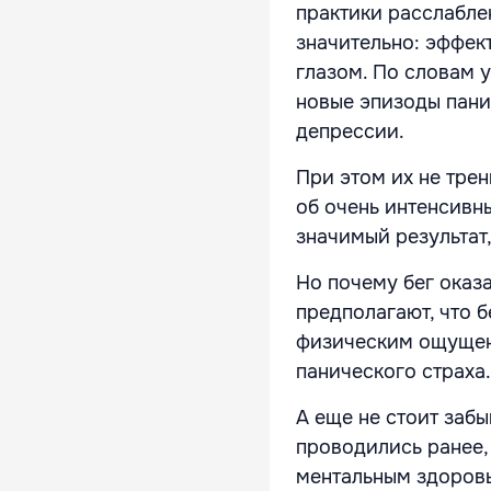
практики расслабле
значительно: эффек
глазом. По словам 
новые эпизоды пани
депрессии.
При этом их не тре
об очень интенсивн
значимый результат
Но почему бег оказ
предполагают, что б
физическим ощущен
панического страха.
А еще не стоит заб
проводились ранее,
ментальным здоровь