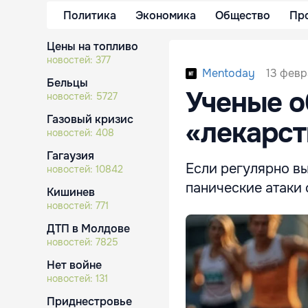
Политика
Экономика
Общество
Пр
Цены на топливо
новостей:
377
13 февр
Mentoday
Бельцы
Ученые 
новостей:
5727
Газовый кризис
«лекарст
новостей:
408
Гагаузия
Если регулярно вы
новостей:
10842
панические атаки 
Кишинев
новостей:
771
ДТП в Молдове
новостей:
7825
Нет войне
новостей:
131
Приднестровье