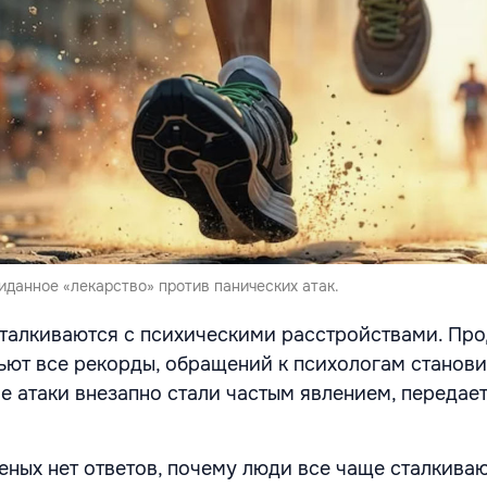
данное «лекарство» против панических атак.
талкиваются с психическими расстройствами. Пр
ьют все рекорды, обращений к психологам станови
е атаки внезапно стали частым явлением, передае
еных нет ответов, почему люди все чаще сталкиваю