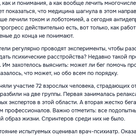
 как и понимания, а как вообще лечить многочисл
т показаться, что медицина шагнула в этом напра
ьше лечили током и лоботомией, а сегодня антиде
прогресс действительно есть, вот только, как рабо
еные до конца не понимают.
ели регулярно проводят эксперименты, чтобы раз
дать психические расстройства? Недавно такой п
. Им захотелось выяснить: может ли бег помочь пр
азалось, что может, но обо всем по порядку.
няли участие 72 взрослых человека, страдающих о
 разбили на две группы. Первая занималась релак
х экспертов в этой области. А вторая жестко бега
м профессионалов. Важно отметить: все подопытны
 образ жизни. Спринтеров среди них не было.
стояние испытуемых оценивал врач-психиатр. Оказа