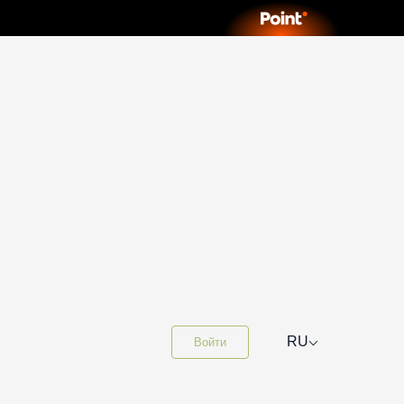
⌵
RU
Войти