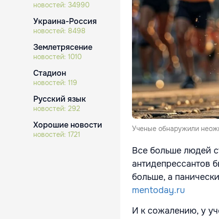
новостей:
34990
Украина-Россия
новостей:
8498
Землетрясение
новостей:
1010
Стадион
новостей:
119
Русский язык
новостей:
292
Хорошие новости
Ученые обнаружили неожи
новостей:
1721
Все больше людей с
антидепрессантов б
больше, а панически
mentoday.ru
И к сожалению, у уч