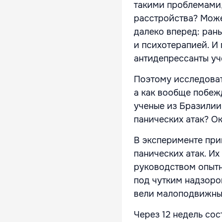
такими проблемами,
расстройства? Може
далеко вперед: ран
и психотерапией. И 
антидепрессанты уч
Поэтому исследоват
а как вообще побеж
ученые из Бразилии
панических атак? Ок
В эксперименте при
панических атак. Их
руководством опытны
под чутким надзоро
вели малоподвижный
Через 12 недель со