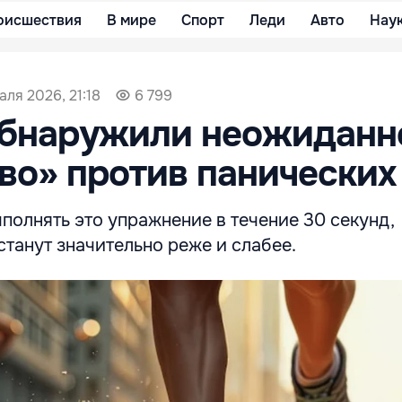
оисшествия
В мире
Спорт
Леди
Авто
Нау
аля 2026, 21:18
6 799
обнаружили неожиданн
во» против панических
полнять это упражнение в течение 30 секунд,
станут значительно реже и слабее.