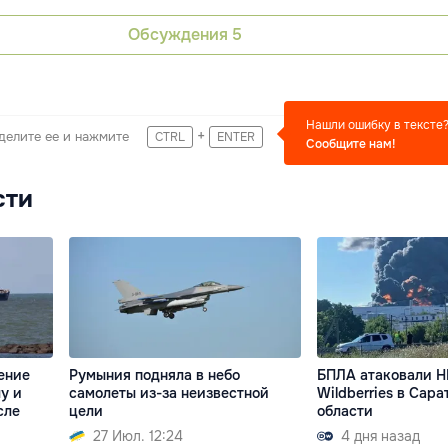
Обсуждения
5
Нашли ошибку в тексте
+
делите ее и нажмите
CTRL
ENTER
Сообщите нам!
сти
ение
Румыния подняла в небо
БПЛА атаковали Н
у и
самолеты из-за неизвестной
Wildberries в Сар
сле
цели
области
27 Июл. 12:24
4 дня назад