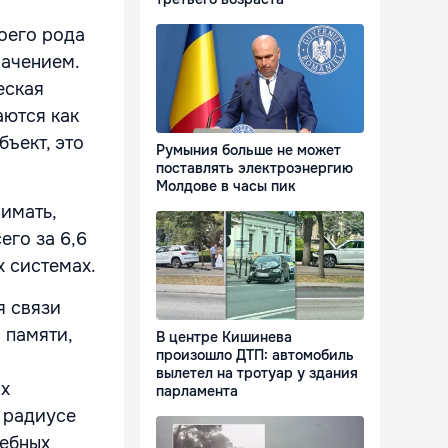
оего рода
начением.
еская
аются как
ъект, это
Румыния больше не может
поставлять электроэнергию
Молдове в часы пик
имать,
его за 6,6
 системах.
я связи
 памяти,
В центре Кишинева
произошло ДТП: автомобиль
вылетел на тротуар у здания
ых
парламента
 радиусе
дебных