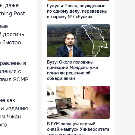
ь, даже
Гуцул и Попан, осужденные
по одному делу, переведены
ning Post.
в тюрьму №7 «Руска»
ные
й достичь
о быстро
Бузу: Около половины
правлены в
примэрий Молдовы уже
вления с
приняли решение об
объединении
аявил SCMP
ие как
или изданию
вом Чжан
В ГУМ запущен первый
ого
онлайн-выпуск Университета
третьего возраста