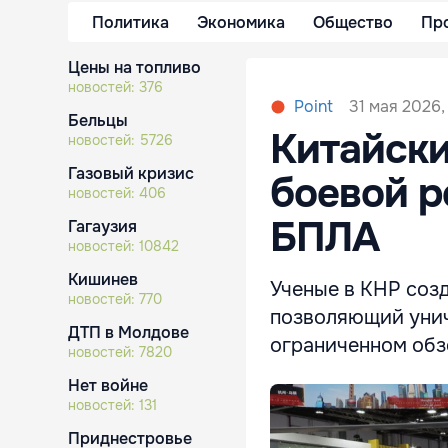
Политика
Экономика
Общество
Пр
Цены на топливо
новостей:
376
31 мая 2026, 
Point
Бельцы
Китайски
новостей:
5726
Газовый кризис
боевой р
новостей:
406
БПЛА
Гагаузия
новостей:
10842
Кишинев
Ученые в КНР созд
новостей:
770
позволяющий унич
ДТП в Молдове
ограниченном обз
новостей:
7820
Нет войне
новостей:
131
Приднестровье