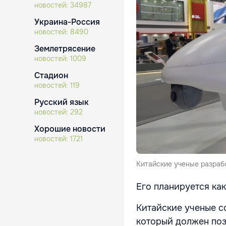
новостей:
34987
Украина-Россия
новостей:
8490
Землетрясение
новостей:
1009
Стадион
новостей:
119
Русский язык
новостей:
292
Хорошие новости
новостей:
1721
Китайские ученые разраб
Его планируется ка
Китайские ученые 
который должен по