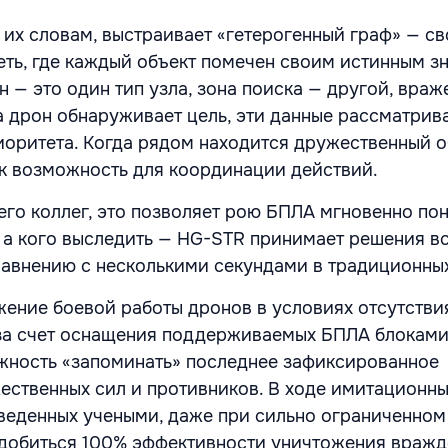
 их словам, выстраивает «гетерогенный граф» — св
еть, где каждый объект помечен своим истинным з
 — это один тип узла, зона поиска — другой, враж
да дрон обнаруживает цель, эти данные рассматрив
иоритета. Когда рядом находится дружественный об
к возможность для координации действий.
его коллег, это позволяет рою БПЛА мгновенно пон
 а кого выследить — HG-STR принимает решения вс
авнению с несколькими секундами в традиционных
ение боевой работы дронов в условиях отсутстви
за счет оснащения поддерживаемых БПЛА блоками
ность «запоминать» последнее зафиксированное
ственных сил и противников. В ходе имитационн
веденных учеными, даже при сильно ограниченном
 добиться 100% эффективности уничтожения враж