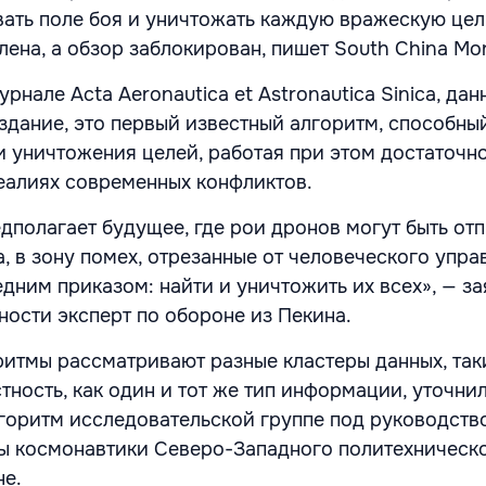
ать поле боя и уничтожать каждую вражескую цел
лена, а обзор заблокирован, пишет South China Mor
урнале Acta Aeronautica et Astronautica Sinica, дан
здание, это первый известный алгоритм, способны
 уничтожения целей, работая при этом достаточн
еалиях современных конфликтов.
едполагает будущее, где рои дронов могут быть от
, в зону помех, отрезанные от человеческого упра
дним приказом: найти и уничтожить их всех», — з
ности эксперт по обороне из Пекина.
итмы рассматривают разные кластеры данных, так
стность, как один и тот же тип информации, уточн
горитм исследовательской группе под руководст
ы космонавтики Северо-Западного политехническ
не.