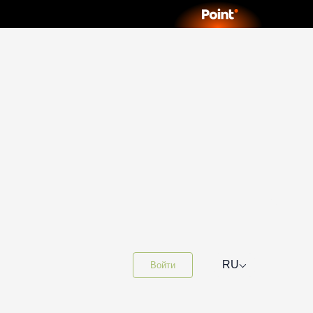
⌵
RU
Войти