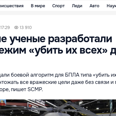
оисшествия
В мире
Спорт
Леди
Авто
Нау
17:29
13 910
е ученые разработали
ежим «убить их всех» 
али боевой алгоритм для БПЛА типа «убить их
тожать все вражеские цели даже без связи и 
оре, пишет SCMP.