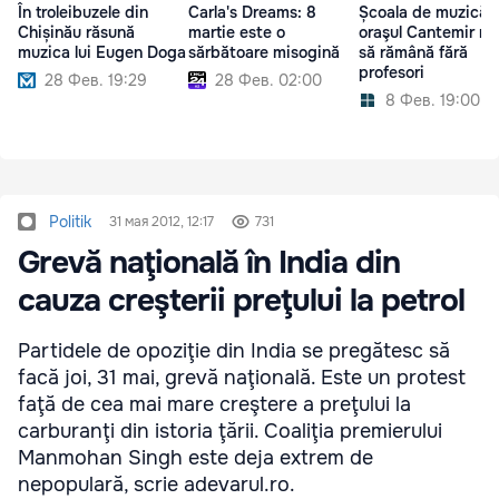
În troleibuzele din
Carla's Dreams: 8
Școala de muzică 
Chișinău răsună
martie este o
oraşul Cantemir ri
muzica lui Eugen Doga
sărbătoare misogină
să rămână fără
profesori
28 Фев. 19:29
28 Фев. 02:00
8 Фев. 19:00
Politik
31 мая 2012, 12:17
731
Grevă naţională în India din
cauza creşterii preţului la petrol
Partidele de opoziţie din India se pregătesc să
facă joi, 31 mai, grevă naţională. Este un protest
faţă de cea mai mare creştere a preţului la
carburanţi din istoria ţării. Coaliţia premierului
Manmohan Singh este deja extrem de
nepopulară, scrie adevarul.ro.