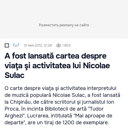
Разместить рекламу на сайте
Tv7
31 мая 2012, 12:28
1 803
A fost lansată cartea despre
viaţa şi activitatea lui Nicolae
Sulac
O carte despre viaţa şi activitatea interpretului
de muzică populară Nicolae Sulac, a fost lansată
la Chişinău, de către scriitorul şi jurnalistul Ion
Proca, în incinta Bibliotecii de artă "Tudor
Arghezi". Lucrarea, intitulată "Mai aproape de
departe", are un tiraj de 1200 de exemplare.