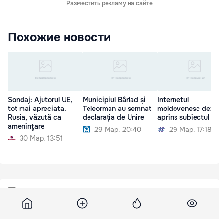
Разместить рекламу на сайте
Похожие новости
Sondaj: Ajutorul UE,
Municipiul Bârlad și
Internetul
tot mai apreciata.
Teleorman au semnat
moldovenesc dezb
Rusia, văzută ca
declarația de Unire
aprins subiectul Un
ameninţare
29 Мар. 20:40
29 Мар. 17:18
30 Мар. 13:51
24h
31 мая 2012, 12:10
711
Marfă decontrabandă, în valoare