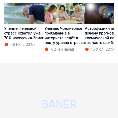
Ученые: Тепловой
Учёные: Чрезмерное
Астрофизики пон
стресс охватил уже
пребывание в
почему прогнозы
70% населения Земли
интернете ведёт к
космической пог
росту уровня стресса
так часто ошибаю
28 Июл. 22:57
6 дней назад
15 Июл. 22:56