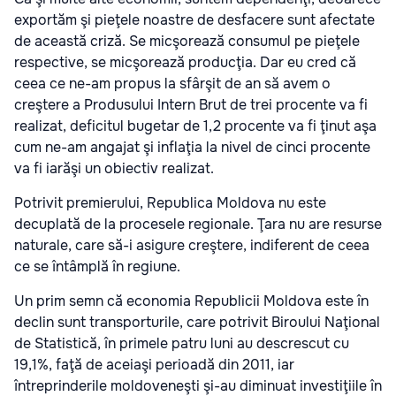
exportăm şi pieţele noastre de desfacere sunt afectate
de această criză. Se micşorează consumul pe pieţele
respective, se micşorează producţia. Dar eu cred că
ceea ce ne-am propus la sfârşit de an să avem o
creştere a Produsului Intern Brut de trei procente va fi
realizat, deficitul bugetar de 1,2 procente va fi ţinut aşa
cum ne-am angajat şi inflaţia la nivel de cinci procente
va fi iarăşi un obiectiv realizat.
Potrivit premierului, Republica Moldova nu este
decuplată de la procesele regionale. Ţara nu are resurse
naturale, care să-i asigure creştere, indiferent de ceea
ce se întâmplă în regiune.
Un prim semn că economia Republicii Moldova este în
declin sunt transporturile, care potrivit Biroului Naţional
de Statistică, în primele patru luni au descrescut cu
19,1%, faţă de aceiaşi perioadă din 2011, iar
întreprinderile moldoveneşti şi-au diminuat investiţiile în