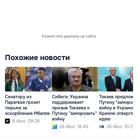
Разместить рекламу на сайте
Похожие новости
Сенатору из
Сибига: Украина
Токаев предложи
Парагвая грозит
поддерживает
Путину "заморози
тюрьма за
призыв Токаева к
войну в Украине, 
оскорбления Мбаппе
Путину "заморозить"
Кремле отвергли
войну
идею
8 Июл. 09:28
26 Июл. 18:45
26 Июл. 10:25