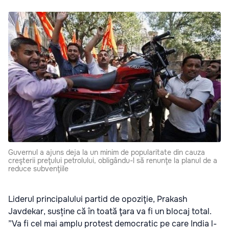
Guvernul a ajuns deja la un minim de popularitate din cauza
creşterii preţului petrolului, obligându-l să renunţe la planul de a
reduce subvenţiile
Liderul principalului partid de opoziţie, Prakash
Javdekar, susține că în toată ţara va fi un blocaj total.
”Va fi cel mai amplu protest democratic pe care India l-