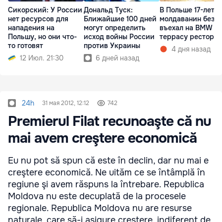
Сикорский: У России
Дональд Туск:
В Польше 17-летн
нет ресурсов для
Ближайшие 100 дней
молдаванин без п
нападения на
могут определить
въехал на BMW в
Польшу, но они что-
исход войны России
террасу рестора
то готовят
против Украины
4 дня назад
12 Июл. 21:30
6 дней назад
24h
31 мая 2012, 12:12
742
Premierul Filat recunoaşte că nu
mai avem creştere economică
Eu nu pot să spun că este în declin, dar nu mai e
creştere economică. Ne uităm ce se întâmplă în
regiune şi avem răspuns la întrebare. Republica
Moldova nu este decuplată de la procesele
regionale. Republica Moldova nu are resurse
naturale, care să-i asigure creştere, indiferent de