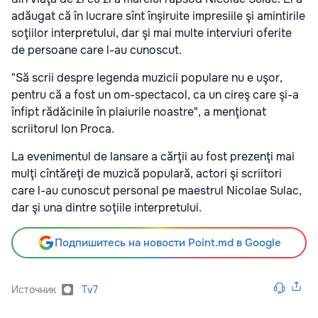
adăugat că în lucrare sînt înşiruite impresiile şi amintirile
soţiilor interpretului, dar şi mai multe interviuri oferite
de persoane care l-au cunoscut.
"Să scrii despre legenda muzicii populare nu e uşor,
pentru că a fost un om-spectacol, ca un cireş care şi-a
înfipt rădăcinile în plaiurile noastre", a menţionat
scriitorul Ion Proca.
La evenimentul de lansare a cărţii au fost prezenţi mai
mulţi cîntăreţi de muzică populară, actori şi scriitori
care l-au cunoscut personal pe maestrul Nicolae Sulac,
dar şi una dintre soţiile interpretului.
Подпишитесь на новости Point.md в Google
Источник
Tv7