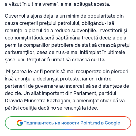
a văzut în ultima vreme", a mai adăugat acesta.
Guvernul a ajuns deja la un minim de popularitate din
cauza creşterii preţului petrolului, obligându-l să
renunţe la planul de a reduce subvenţiile. Investitorii şi
economiştii lăudaseră săptămâna trecută decizia de a
permite companiilor petroliere de stat să crească preţul
carburanţilor, ceea ce nu s-a mai întâmplat în ultimele
şase luni. Preţul ar fi urmat să crească cu 11%.
Mişcarea le-ar fi permis să mai recupereze din pierderi.
Însă anunţul a declanşat proteste, iar unii dintre
partenerii de guvernare au încercat să se distanţeze de
decizie. Un aliat important din Parlament, partidul
Dravida Munnetra Kazhagam, a ameninţat chiar că va
părăsi coaliţia dacă nu se renunţă la idee.
Подпишитесь на новости Point.md в Google