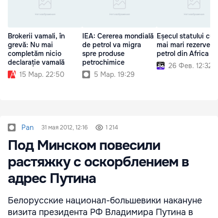
Brokerii vamali, în
IEA: Cererea mondială
Eșecul statului cu 
grevă: Nu mai
de petrol va migra
mai mari rezerve d
completăm nicio
spre produse
petrol din Africa
declarație vamală
petrochimice
26 Фев. 12:32
15 Мар. 22:50
5 Мар. 19:29
Pan
31 мая 2012, 12:16
1 214
Под Минском повесили
растяжку c оскорблением в
адрес Путина
Белорусские национал-большевики накануне
визита президента РФ Владимира Путина в