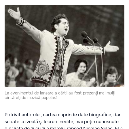
La evenimentul de lansare a cărţii au fost prezenţi mai mulţi
cîntăreţi de muzică populară
Potrivit autorului, cartea cuprinde date biografice, dar
scoate la iveală şi lucruri inedite, mai puţin cunoscute
din viaţa de zi cu zi a marelui rapsod Nicolae Sulac. El a