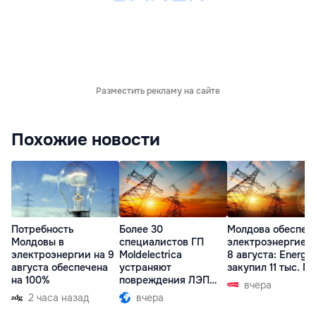
Разместить рекламу на сайте
Похожие новости
Потребность
Более 30
Молдова обеспеч
Молдовы в
специалистов ГП
электроэнергией 
электроэнергии на 9
Moldelectrica
8 августа: Energ
августа обеспечена
устраняют
закупил 11 тыс. МВ
на 100%
повреждения ЛЭП
вчера
Бельцы-Днестровск
2 часа назад
вчера