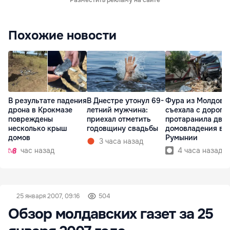
Разместить рекламу на сайте
Похожие новости
В результате падения
В Днестре утонул 69-
Фура из Молдовы
дрона в Крокмазе
летний мужчина:
съехала с дороги
повреждены
приехал отметить
протаранила два
несколько крыш
годовщину свадьбы
домовладения в
домов
Румынии
3 часа назад
час назад
4 часа назад
25 января 2007, 09:16
504
Обзор молдавских газет за 25