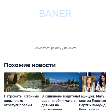
Разместить рекламу на сайте
Похожие новости
Патронаты: Сточные
В Кишиневе водитель
Гашицой: Мать и
воды плохо
едва не сбил мать с
сестра Людмилы
отрегулированы
детьми на
Вартик вынужден
пешеходном
бороться за