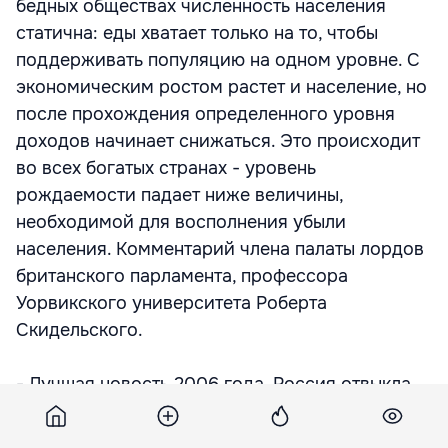
бедных обществах численность населения
статична: еды хватает только на то, чтобы
поддерживать популяцию на одном уровне. С
экономическим ростом растет и население, но
после прохождения определенного уровня
доходов начинает снижаться. Это происходит
во всех богатых странах - уровень
рождаемости падает ниже величины,
необходимой для восполнения убыли
населения. Комментарий члена палаты лордов
британского парламента, профессора
Уорвикского университета Роберта
Скидельского.
- Лучшая новость 2006 года. Россия отвыкла
от того, что неожиданность может быть
доброй, и просто не заметила многих из