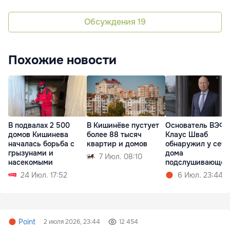
Обсуждения
19
Похожие новости
В подвалах 2 500
В Кишинёве пустует
Основатель ВЭФ
домов Кишинева
более 88 тысяч
Клаус Шваб
началась борьба с
квартир и домов
обнаружил у себя
грызунами и
дома
7 Июл. 08:10
насекомыми
подслушивающее
устройство
24 Июл. 17:52
6 Июл. 23:44
Point
2 июля 2026, 23:44
12 454