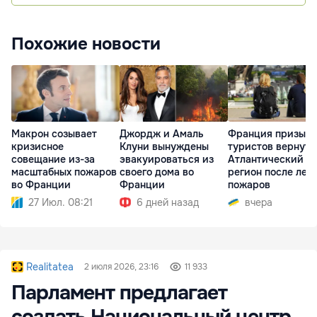
Похожие новости
Макрон созывает
Джордж и Амаль
Франция призыва
кризисное
Клуни вынуждены
туристов вернуть
совещание из-за
эвакуироваться из
Атлантический
масштабных пожаров
своего дома во
регион после лес
во Франции
Франции
пожаров
27 Июл. 08:21
6 дней назад
вчера
Realitatea
2 июля 2026, 23:16
11 933
Парламент предлагает
создать Национальный центр