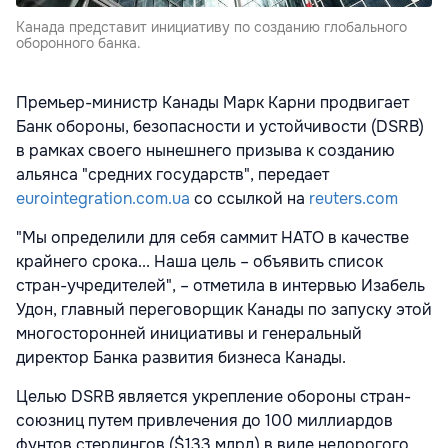
Канада представит инициативу по созданию глобального
оборонного банка.
Премьер-министр Канады Марк Карни продвигает
Банк обороны, безопасности и устойчивости (DSRB)
в рамках своего нынешнего призыва к созданию
альянса "средних государств", передает
eurointegration.com.ua
со ссылкой на
reuters.com
"Мы определили для себя саммит НАТО в качестве
крайнего срока... Наша цель – объявить список
стран-учредителей", – отметила в интервью Изабель
Удон, главный переговорщик Канады по запуску этой
многосторонней инициативы и генеральный
директор Банка развития бизнеса Канады.
Целью DSRB является укрепление обороны стран-
союзниц путем привлечения до 100 миллиардов
фунтов стерлингов ($133 млрд) в виде недорогого