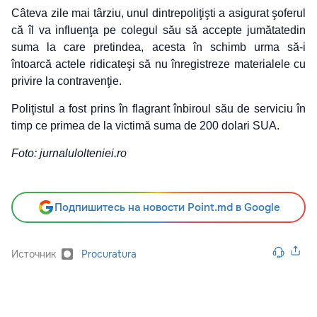
Câteva zile mai târziu, unul dintrepoliţişti a asigurat şoferul
că îl va influenţa pe colegul său să accepte jumătatedin
suma la care pretindea, acesta în schimb urma să-i
întoarcă actele ridicateşi să nu înregistreze materialele cu
privire la contravenţie.
Poliţistul a fost prins în flagrant înbiroul său de serviciu în
timp ce primea de la victimă suma de 200 dolari SUA.
Foto: jurnalulolteniei.ro
Подпишитесь на новости Point.md в Google
Источник
Procuratura