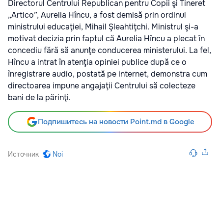
Directorul Centrului Republican pentru Copii şi Tineret
„Artico”, Aurelia Hîncu, a fost demisă prin ordinul
ministrului educaţiei, Mihail Şleahtiţchi. Ministrul şi-a
motivat decizia prin faptul că Aurelia Hîncu a plecat în
concediu fără să anunţe conducerea ministerului. La fel,
Hîncu a intrat în atenţia opiniei publice după ce o
înregistrare audio, postată pe internet, demonstra cum
directoarea impune angajaţii Centrului să colecteze
bani de la părinţi.
Подпишитесь на новости Point.md в Google
Источник
Noi