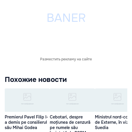
Разместить рекламу на сайте
Похожие новости
Premierul Pavel Filip l-
Cebotari, despre
Ministrul nord-cor
a demis pe consilierul
moțiunea de cenzură
de Externe, în vizit
său Mihai Godea
pe numele său
Suedia