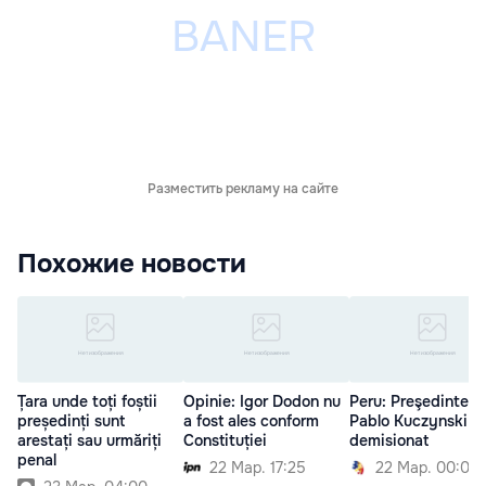
Разместить рекламу на сайте
Похожие новости
Țara unde toți foștii
Opinie: Igor Dodon nu
Peru: Preşedintele
președinți sunt
a fost ales conform
Pablo Kuczynski a
arestați sau urmăriți
Constituției
demisionat
penal
22 Мар. 17:25
22 Мар. 00:00