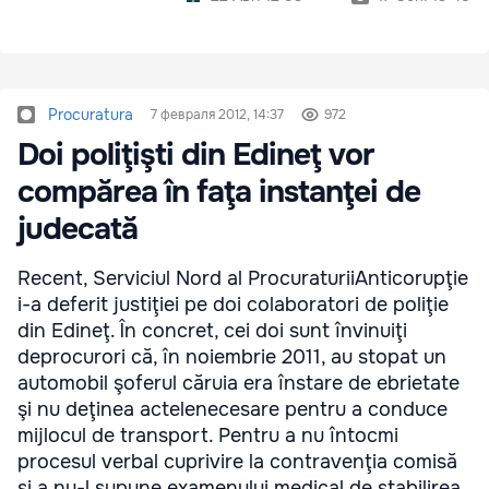
Procuratura
7 февраля 2012, 14:37
972
Doi poliţişti din Edineţ vor
compărea în faţa instanţei de
judecată
Recent, Serviciul Nord al ProcuraturiiAnticorupţie
i-a deferit justiţiei pe doi colaboratori de poliţie
din Edineţ. În concret, cei doi sunt învinuiţi
deprocurori că, în noiembrie 2011, au stopat un
automobil şoferul căruia era înstare de ebrietate
şi nu deţinea actelenecesare pentru a conduce
mijlocul de transport. Pentru a nu întocmi
procesul verbal cuprivire la contravenţia comisă
şi a nu-l supune examenului medical de stabilirea