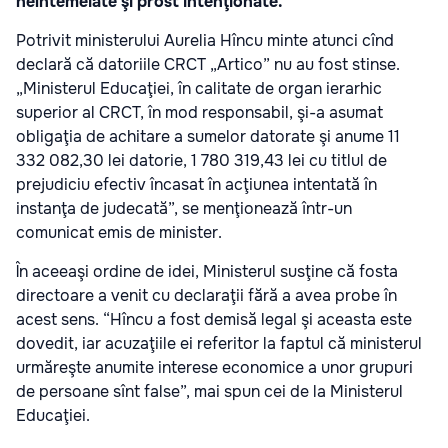
neîntemeiate şi prost intenţionate.
Potrivit ministerului Aurelia Hîncu minte atunci cînd
declară că datoriile CRCT „Artico” nu au fost stinse.
„Ministerul Educaţiei, în calitate de organ ierarhic
superior al CRCT, în mod responsabil, şi-a asumat
obligaţia de achitare a sumelor datorate şi anume 11
332 082,30 lei datorie, 1 780 319,43 lei cu titlul de
prejudiciu efectiv încasat în acţiunea intentată în
instanţa de judecată”, se menţionează într-un
comunicat emis de minister.
În aceeaşi ordine de idei, Ministerul susţine că fosta
directoare a venit cu declaraţii fără a avea probe în
acest sens. “Hîncu a fost demisă legal şi aceasta este
dovedit, iar acuzaţiile ei referitor la faptul că ministerul
urmăreşte anumite interese economice a unor grupuri
de persoane sînt false”, mai spun cei de la Ministerul
Educaţiei.