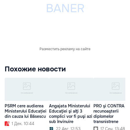
Разместить рекламу на сайте
Похожие новости
PSRM cere audierea
Angajata Ministerului
PRO şi CONTRA
Ministerului Educației
Educaţiei şi alţi 3
recunoaşterii
din cauza lui Băsescu
complici vor fi puşi azi
diplomelor
sub învinuire
transnistrene
1 Дек. 10:44
22 Авг. 12:53
17 Сен. 13:48