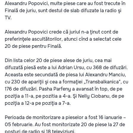
Alexandru Popovici, multe piese care au fost trecute în
Finală de juriu, sunt destul de slab difuzate la radio şi
TV.
Alexandru Popovici crede că juriul n-a ţinut cont de
preferinţele ascultătorilor, atunci cînd a selectat cele
20 de piese pentru Finală.
Din lista celor 20 de piese alese de juriu, cea mai
difuzată piesă este a lui Adrian Ursu, cu 368 de difuzări.
Aceasta este secundată de piesa lui Alexandru Manciu,
cu 230 de apariţii şi cea a formaţiei „Transbalkanica", cu
176 de difuzări. Pasha Parfeny a avansat în top, de pe
poziţia a 11-a, pe pozitia a 4-a. Şi Nelly Ciobanu, de pe
poziţia a 12-a pe poziţia a 7-a.
Perioada de monitorizare a pieselor a fost 16 ianuarie –
05 februarie. Au fost monitorizate 20 de piese la 27 de
posturi de radio şi 18 televiziuni.