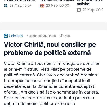
otrăvire
29 Мар. 15:07
23 Мар. 05:00
23 Мар. 00:00
Unimedia
7 февраля 2012, 14:36
596
Victor Chirilă, noul consilier pe
probleme de politică externă
Victor Chirilă a fost numit în funcția de consilier
al prim-ministrului Vlad Filat pe probleme de
politică externă. Chirilov a declarat că premierul
i-a propus această funcție la începutul lunii
decembrie, iar la 23 ianurie curent a acceptat
oferta. „Am decis să fac o schimbare în carieră.
Sper că voi contribui cu experiența pe care o
dețin în domeniul politicii externe la