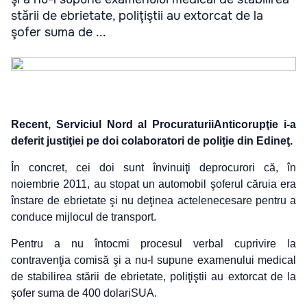
stării de ebrietate, poliţiştii au extorcat de la
şofer suma de ...
Recent, Serviciul Nord al ProcuraturiiAnticorupţie i-a
deferit justiţiei pe doi colaboratori de poliţie din Edineţ.
În concret, cei doi sunt învinuiţi deprocurori că, în
noiembrie 2011, au stopat un automobil şoferul căruia era
înstare de ebrietate şi nu deţinea
actelenecesare pentru a
conduce mijlocul de transport.
Pentru a nu întocmi procesul verbal cuprivire la
contravenţia comisă şi a nu-l supune examenului medical
de stabilirea stării de ebrietate, poliţiştii au extorcat de la
şofer suma de 400 dolariSUA.