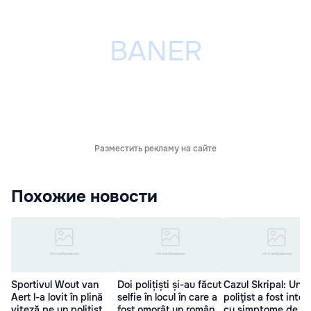
Разместить рекламу на сайте
Похожие новости
Sportivul Wout van
Doi polițiști și-au făcut
Cazul Skripal: Un
Aert l-a lovit în plină
selfie în locul în care a
poliţist a fost inter
viteză pe un poliţist
fost omorât un român
cu simptome de