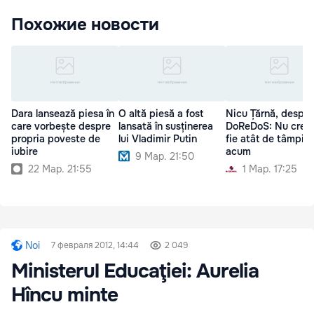
Похожие новости
Dara lansează piesa în
O altă piesă a fost
Nicu Țărnă, despre
care vorbește despre
lansată în susținerea
DoReDoS: Nu cred
propria poveste de
lui Vladimir Putin
fie atât de tâmpiți
iubire
acum
9 Мар. 21:50
22 Мар. 21:55
1 Мар. 17:25
Noi
7 февраля 2012, 14:44
2 049
Ministerul Educaţiei: Aurelia
Hîncu minte