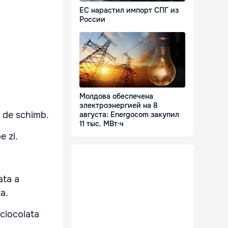
ЕС нарастил импорт СПГ из
России
Молдова обеспечена
электроэнергией на 8
a de schimb.
августа: Energocom закупил
11 тыс. МВт·ч
e zi.
ata a
a.
 ciocolata