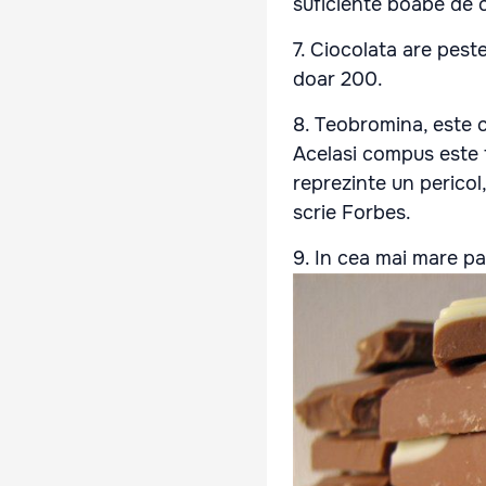
suficiente boabe de c
7. Ciocolata are pest
doar 200.
8. Teobromina, este c
Acelasi compus este t
reprezinte un pericol
scrie Forbes.
9. In cea mai mare par