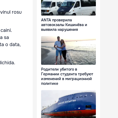
vinul rosu
ANTA проверила
автовокзалы Кишинёва и
выявила нарушения
caini.
Ca sa
ta o data,
lichida.
Родители убитого в
Германии студента требуют
изменений в миграционной
политике