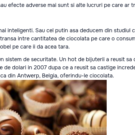
au efecte adverse mai sunt si alte lucruri pe care ar tr
mai inteligenti. Sau cel putin asa deducem din studiul
stransa intre cantitatea de ciocolata pe care o consum
obel pe care ii da acea tara.
n sistem de securitate. Un hot de bijuterii a reusit sa
ne de dolari in 2007 dupa ce a reusit sa castige incred
nca din Antwerp, Belgia, oferindu-le ciocolata.