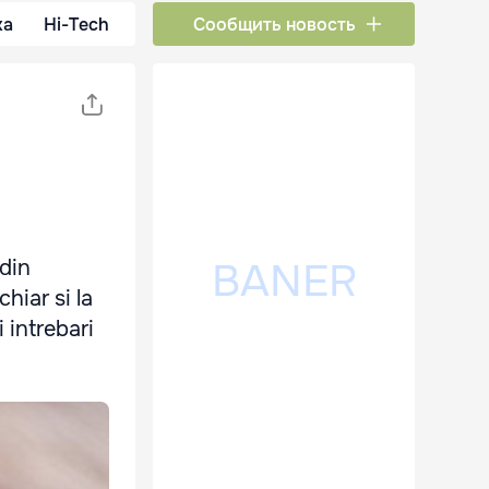
ка
Hi-Tech
Сообщить новость
 din
hiar si la
i intrebari