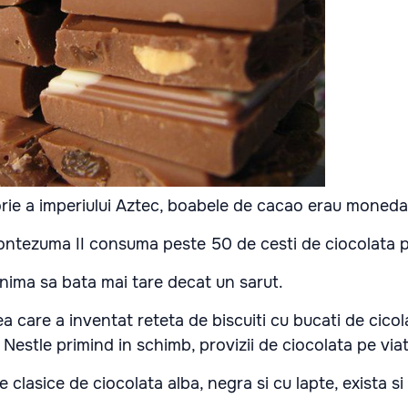
lorie a imperiului Aztec, boabele de cacao erau moned
ontezuma II consuma peste 50 de cesti de ciocolata p
 inima sa bata mai tare decat un sarut.
ea care a inventat reteta de biscuiti cu bucati de cicol
 Nestle primind in schimb, provizii de ciocolata pe viat
e clasice de ciocolata alba, negra si cu lapte, exista si