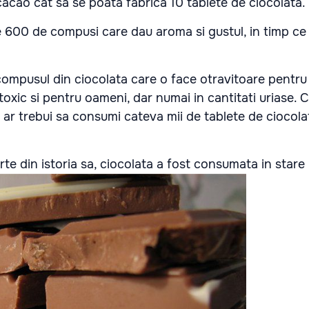
acao cat sa se poata fabrica 10 tablete de ciocolata.
e 600 de compusi care dau aroma si gustul, in timp ce 
ompusul din ciocolata care o face otravitoare pentru 
oxic si pentru oameni, dar numai in cantitati uriase. 
, ar trebui sa consumi cateva mii de tablete de ciocola
te din istoria sa, ciocolata a fost consumata in stare 