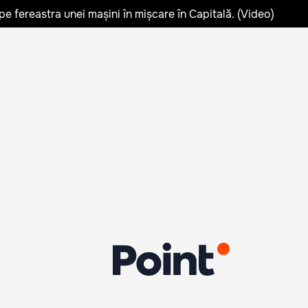
pe fereastra unei mașini în mișcare în Capitală. (Video)