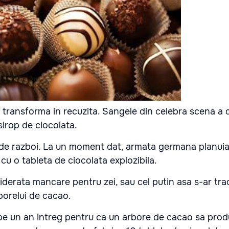
 transforma in recuzita. Sangele din celebra scena a d
sirop de ciocolata.
 de razboi. La un moment dat, armata germana planuia 
cu o tableta de ciocolata explozibila.
iderata mancare pentru zei, sau cel putin asa s-ar tr
rborelui de cacao.
pe un an intreg pentru ca un arbore de cacao sa pro