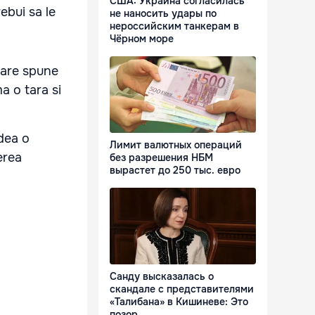
США: Украина согласилась
ebui sa le
не наносить удары по
нероссийским танкерам в
Чёрном море
 care spune
a o tara si
 dea o
Лимит валютных операций
erea
без разрешения НБМ
вырастет до 250 тыс. евро
Санду высказалась о
скандале с представителями
«Талибана» в Кишиневе: Это
позор