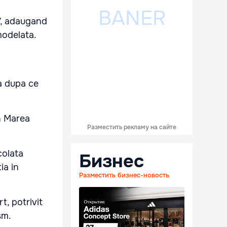
47, adaugand
modelata.
ta dupa ce
in Marea
Разместить рекламу на сайте
colata
Бизнес
ia in
Разместить бизнес-новость
t, potrivit
sm.