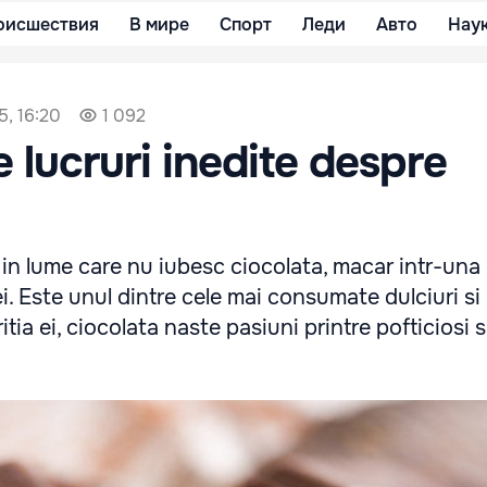
оисшествия
В мире
Спорт
Леди
Авто
Нау
5, 16:20
1 092
e lucruri inedite despre
in lume care nu iubesc ciocolata, macar intr-una
i. Este unul dintre cele mai consumate dulciuri si c
itia ei, ciocolata naste pasiuni printre pofticiosi s