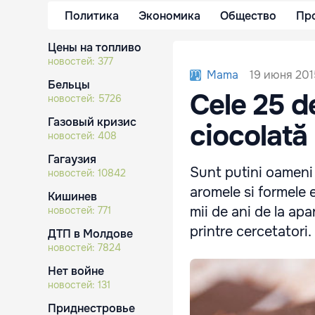
Политика
Экономика
Общество
Пр
Цены на топливо
новостей:
377
19 июня 201
Mama
Бельцы
Cele 25 d
новостей:
5726
Газовый кризис
ciocolată
новостей:
408
Гагаузия
Sunt putini oameni 
новостей:
10842
aromele si formele e
Кишинев
mii de ani de la apar
новостей:
771
printre cercetatori.
ДТП в Молдове
новостей:
7824
Нет войне
новостей:
131
Приднестровье