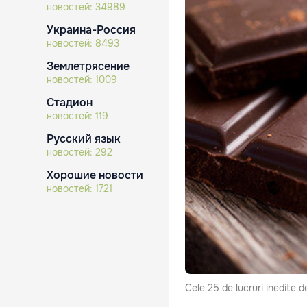
новостей:
34989
Украина-Россия
новостей:
8493
Землетрясение
новостей:
1009
Стадион
новостей:
119
Русский язык
новостей:
292
Хорошие новости
новостей:
1721
Cele 25 de lucruri inedite 