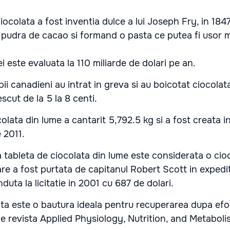
ciocolata a fost inventia dulce a lui Joseph Fry, in 18
n pudra de cacao si formand o pasta ce putea fi usor 
ei este evaluata la 110 miliarde de dolari pe an.
pii canadieni au intrat in greva si au boicotat ciocola
escut de la 5 la 8 centi.
olata din lume a cantarit 5,792.5 kg si a fost creata 
 2011.
 tableta de ciocolata din lume este considerata o cio
re a fost purtata de capitanul Robert Scott in expedit
duta la licitatie in 2001 cu 687 de dolari.
ta este o bautura ideala pentru recuperarea dupa efor
de revista Applied Physiology, Nutrition, and Metaboli