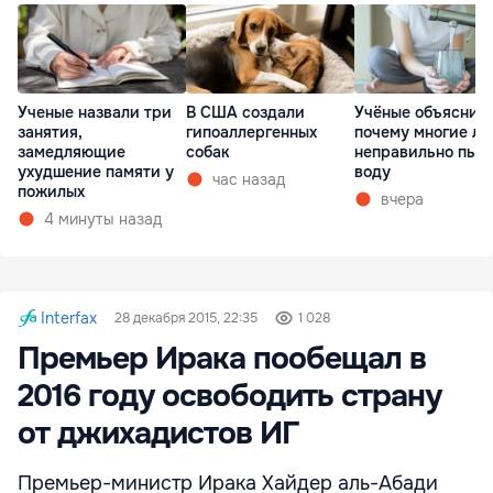
Ученые назвали три
В США создали
Учёные объяснил
занятия,
гипоаллергенных
почему многие л
замедляющие
собак
неправильно пью
ухудшение памяти у
воду
час назад
пожилых
вчера
4 минуты назад
Interfax
28 декабря 2015, 22:35
1 028
Премьер Ирака пообещал в
2016 году освободить страну
от джихадистов ИГ
Премьер-министр Ирака Хайдер аль-Абади