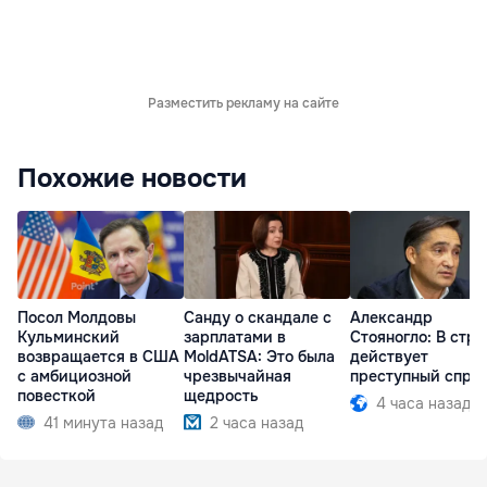
Разместить рекламу на сайте
Похожие новости
Посол Молдовы
Санду о скандале с
Александр
Кульминский
зарплатами в
Стояногло: В стра
возвращается в США
MoldATSA: Это была
действует
с амбициозной
чрезвычайная
преступный спру
повесткой
щедрость
4 часа назад
41 минута назад
2 часа назад