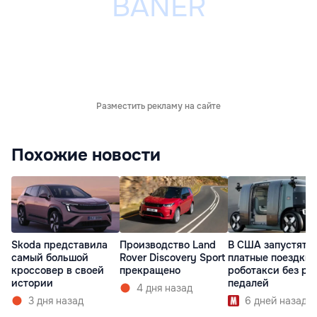
Разместить рекламу на сайте
Похожие новости
Skoda представила
Производство Land
В США запустят
самый большой
Rover Discovery Sport
платные поездки 
кроссовер в своей
прекращено
роботакси без ру
истории
педалей
4 дня назад
3 дня назад
6 дней назад