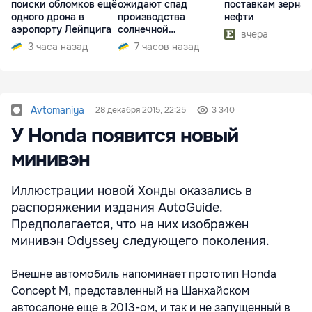
поиски обломков ещё
ожидают спад
поставкам зерна 
одного дрона в
производства
нефти
аэропорту Лейпцига
солнечной
вчера
электроэнергии
3 часа назад
7 часов назад
Avtomaniya
28 декабря 2015, 22:25
3 340
У Honda появится новый
минивэн
Иллюстрации новой Хонды оказались в
распоряжении издания AutoGuide.
Предполагается, что на них изображен
минивэн Odyssey следующего поколения.
Внешне автомобиль напоминает прототип Honda
Concept M, представленный на Шанхайском
автосалоне еще в 2013-ом, и так и не запущенный в