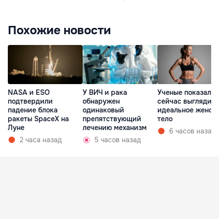
Похожие новости
NASA и ESO
У ВИЧ и рака
Ученые показали,
подтвердили
обнаружен
сейчас выглядит
падение блока
одинаковый
идеальное женск
ракеты SpaceX на
препятствующий
тело
Луне
лечению механизм
6 часов назад
2 часа назад
5 часов назад