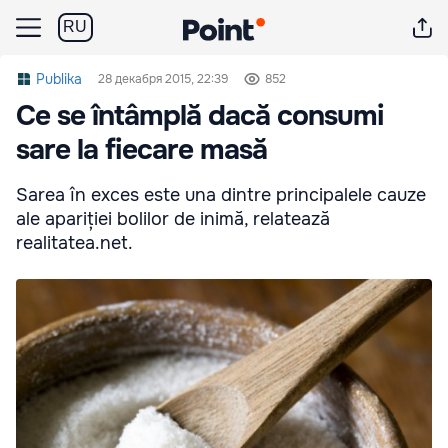
RU
Publika
28 декабря 2015, 22:39
852
Ce se întâmplă dacă consumi
sare la fiecare masă
Sarea în exces este una dintre principalele cauze
ale apariției bolilor de inimă, relatează
realitatea.net.