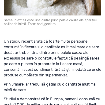
Sarea în exces este una dintre principalele cauze ale apariției
bolilor de inimă. Foto: bodygeek.ro
Un studiu recent arată că foarte multe persoane
consumă în fiecare zi o cantitate mult mai mare de sare
decât ar trebui. Una dintre principalele cauza ale
excesului de sare o constutuie faptul că pe lângă sarea
pe care o punem în preparate la fiecare masă,
consumăm acest condiment fără să știm, odată cu unele
produse cumpărate din supermarket.
Prin urmare, ar trebui să gătim cu o cantitate mult mai
mică de sare.
Studiul a demonstrat că în Europa, oamenii consumă cu
peste 1.000 de miligrame de sare mai mult decât limita