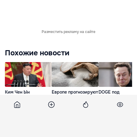
Разместить рекламу на сайте
Похожие новости
Ким Чен Ын
Европе прогнозируют
DOGE под
заработал $22 млрд
рекордное за
руководством Ил
на фоне войны
десятилетие
Маска публикова
России против
снижение
ложную отчетнос
Украины
производства сахара
3 часа назад
6 минут назад
46 минут назад