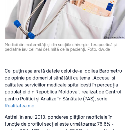
Medicii din maternități și din secțiile chirurgie, terapeutică și
pediatrie iau cel mai des mită de la pacienți. Foto: dw.de
Cel puțin așa arată datele celui de-al doilea Barometru
de opinie pe domeniul sănătății cu tema „Accesul și
calitatea serviciilor medicale spitalicești în percepția
populației din Republica Moldova”, realizat de Centrul
pentru Politici și Analize în Sănătate (PAS), scrie
Realitatea.md
.
Astfel, în anul 2013, ponderea plăților neoficiale în
funcție de profilul secției este următoarea: 76,6% -