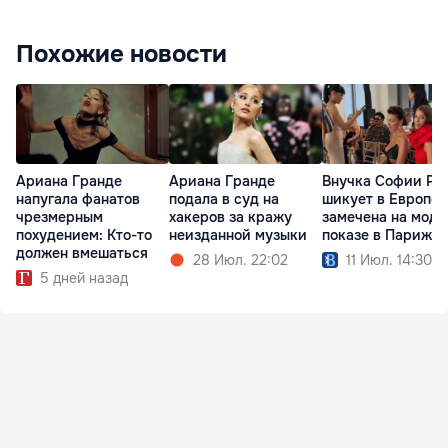
Похожие новости
Ариана Гранде
Ариана Гранде
Внучка Софии Ро
напугала фанатов
подала в суд на
шикует в Европе:
чрезмерным
хакеров за кражу
замечена на мод
похудением: Кто-то
неизданной музыки
показе в Париже
должен вмешаться
28 Июл. 22:02
11 Июл. 14:30
5 дней назад