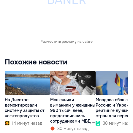
Разместить рекламу на сайте
Похожие новости
На Днестре
Мошенники
Молдова обошла
демонтировали
выманили у женщины
Россию и Украину
систему защиты от
990 тысяч леев,
рейтинге лучших
нефтепродуктов
представившись
стран для переез
сотрудниками МВД и
14 минут назад
38 минут наза
СИБ
30 минут назад