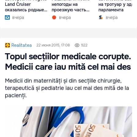
Land Cruiser
непогоды на
на тротуар у зда
оказались родные
проезжую часть
парламента
братья
упали деревья
вчера
вчера
вчера
Realitatea
22 июня 2015, 17:08
922
Topul secțiilor medicale corupte.
Medicii care iau mită cel mai des
Medicii din maternități și din secțiile chirurgie,
terapeutică și pediatrie iau cel mai des mită de la
pacienți.