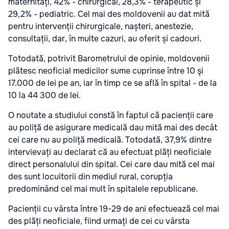
maternități, 42% - chirurgical, 28,3% - terapeutic și
29,2% - pediatric. Cel mai des moldovenii au dat mită
pentru intervenții chirurgicale, nașteri, anestezie,
consultații, dar, în multe cazuri, au oferit și cadouri.
Totodată, potrivit Barometrului de opinie, moldovenii
plătesc neoficial medicilor sume cuprinse între 10 şi
17.000 de lei pe an, iar în timp ce se află în spital - de la
10 la 44 300 de lei.
O noutate a studiului constă în faptul că pacienții care
au poliță de asigurare medicală dau mită mai des decât
cei care nu au poliță medicală. Totodată, 37,9% dintre
intervievați au declarat că au efectuat plăți neoficiale
direct personalului din spital. Cei care dau mită cel mai
des sunt locuitorii din mediul rural, corupția
predominând cel mai mult în spitalele republicane.
Pacienții cu vârsta între 19-29 de ani efectuează cel mai
des plăți neoficiale, fiind urmați de cei cu vârsta