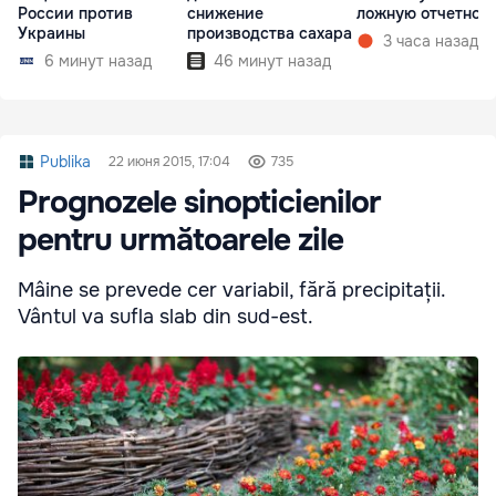
России против
снижение
ложную отчетнос
Украины
производства сахара
3 часа назад
6 минут назад
46 минут назад
Publika
22 июня 2015, 17:04
735
Prognozele sinopticienilor
pentru următoarele zile
Mâine se prevede cer variabil, fără precipitații.
Vântul va sufla slab din sud-est.