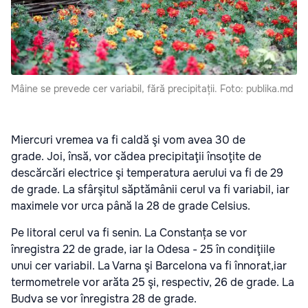
Mâine se prevede cer variabil, fără precipitații. Foto: publika.md
Miercuri vremea va fi caldă şi vom avea 30 de
grade. Joi, însă, vor cădea precipitaţii însoţite de
descărcări electrice şi temperatura aerului va fi de 29
de grade. La sfârşitul săptămânii cerul va fi variabil, iar
maximele vor urca până la 28 de grade Celsius.
Pe litoral cerul va fi senin. La Constanța se vor
înregistra 22 de grade, iar la Odesa - 25 în condiţiile
unui cer variabil. La Varna şi Barcelona va fi înnorat,iar
termometrele vor arăta 25 şi, respectiv, 26 de grade. La
Budva se vor înregistra 28 de grade.