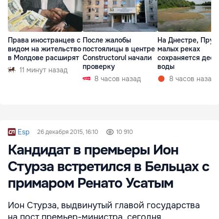
Права иностранцев с
После жалобы
На Днестре, Прут
видом на жительство
постоялицы в центре
малых реках
в Молдове расширят
Constructorul начали
сохраняется деф
проверку
воды
11 минут назад
8 часов назад
8 часов назад
Esp
26 декабря 2015, 16:10
10 910
Кандидат в премьеры Ион
Стурза встретился в Бельцах с
примаром Ренато Усатым
Ион Стурза, выдвинутый главой государства
на пост премьер-министра, сегодня