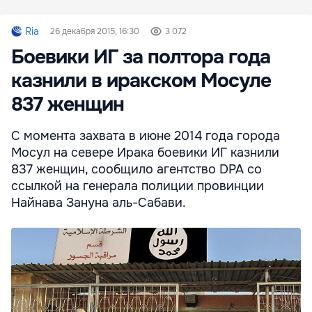
Ria
26 декабря 2015, 16:30
3 072
Боевики ИГ за полтора года
казнили в иракском Мосуле
837 женщин
С момента захвата в июне 2014 года города
Мосул на севере Ирака боевики ИГ казнили
837 женщин, сообщило агентство DPA со
ссылкой на генерала полиции провинции
Найнава Зануна аль-Сабави.