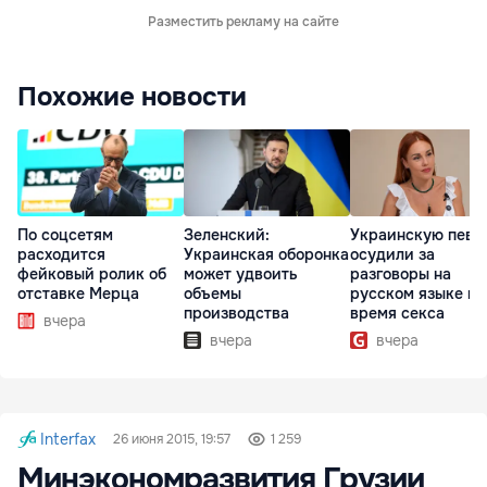
Разместить рекламу на сайте
Похожие новости
По соцсетям
Зеленский:
Украинскую певи
расходится
Украинская оборонка
осудили за
фейковый ролик об
может удвоить
разговоры на
отставке Мерца
объемы
русском языке во
производства
время секса
вчера
вчера
вчера
Interfax
26 июня 2015, 19:57
1 259
Минэкономразвития Грузии