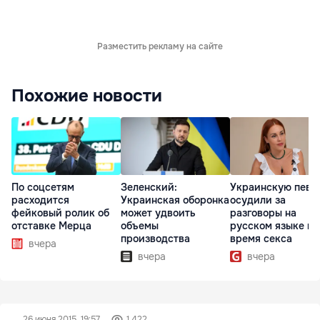
Разместить рекламу на сайте
Похожие новости
По соцсетям
Зеленский:
Украинскую певи
расходится
Украинская оборонка
осудили за
фейковый ролик об
может удвоить
разговоры на
отставке Мерца
объемы
русском языке во
производства
время секса
вчера
вчера
вчера
26 июня 2015, 19:57
1 422