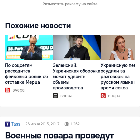
Разместить рекламу на сайте
Похожие новости
По соцсетям
Зеленский:
Украинскую певи
расходится
Украинская оборонка
осудили за
фейковый ролик об
может удвоить
разговоры на
отставке Мерца
объемы
русском языке во
производства
время секса
вчера
вчера
вчера
Tass
26 июня 2015, 20:17
1 262
Военные повара проведут