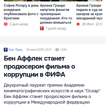
София Ротару в день
Ариана Гранде
Ариана Гранде
рождения
напугала фанатов
подала в суд на
опубликовала фото с
чрезмерным
хакеров за кражу
букетами
похудением: Кто-то
неизданной музы
должен вмешаться
2 дня назад
28 Июл. 22:02
7 дней назад
Itar-Tass
26 июня 2015, 20:11
1 293
Бен Аффлек станет
продюсером фильма о
коррупции в ФИФА
Двукратный лауреат премии Академии
кинематографических искусств и наук "Оскар"
Бен Аффлек станет продюсером фильма о
коррупции в Международной федерации