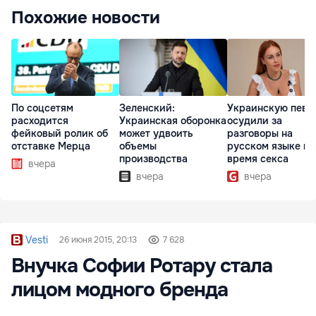
Похожие новости
По соцсетям
Зеленский:
Украинскую певи
расходится
Украинская оборонка
осудили за
фейковый ролик об
может удвоить
разговоры на
отставке Мерца
объемы
русском языке во
производства
время секса
вчера
вчера
вчера
Vesti
26 июня 2015, 20:13
7 628
Внучка Софии Ротару стала
лицом модного бренда