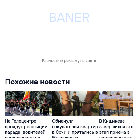
Разместить рекламу на сайте
Похожие новости
На Телецентре
Обманули
В Кишиневе
пройдут репетиции
покупателей квартир
завершился втор
парада: водителей
в Сочи и прятались в
этап приема в
предупредили о
Молдове: их
лицейские класс