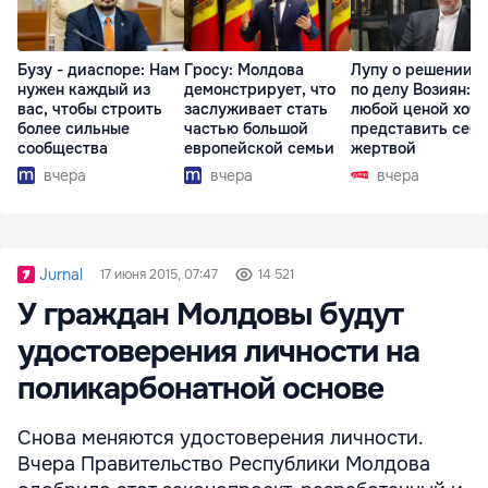
Бузу - диаспоре: Нам
Гросу: Молдова
Лупу о решении с
нужен каждый из
демонстрирует, что
по делу Возиян: 
вас, чтобы строить
заслуживает стать
любой ценой хоче
более сильные
частью большой
представить себя
сообщества
европейской семьи
жертвой
вчера
вчера
вчера
Jurnal
17 июня 2015, 07:47
14 521
У граждан Молдовы будут
удостоверения личности на
поликарбонатной основе
Снова меняются удостоверения личности.
Вчера Правительство Республики Молдова