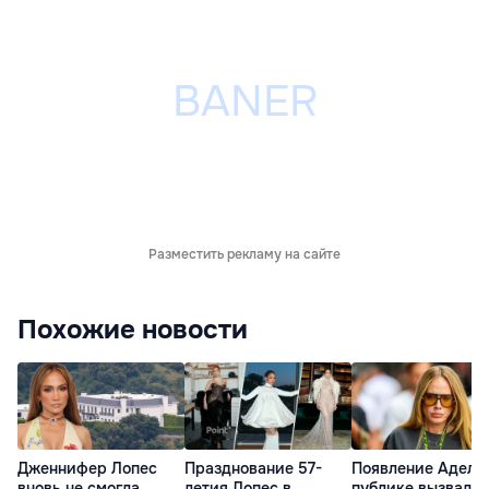
Разместить рекламу на сайте
Похожие новости
Дженнифер Лопес
Празднование 57-
Появление Адель
вновь не смогла
летия Лопес в
публике вызвало