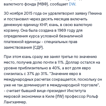
валютного фонда (МВФ), сообщает
DW
.
30 ноября 2015 года он удовлетворил заявку Пекина
и постановил через десять месяцев включить
денежную единицу КНР, юань, в свою валютную
корзину. Она была создана в 1969 году для
определения курса условной безналичной
платежной единицы - специальных прав
заимствования (СДР).
При этом юань сразу же занял третье по значению
место, получив долю почти в 11%. Доллар остался на
уровне приблизительно в 40%, а вот доля евро
снизилась с 37% до 31%. "Значение евро в
международных расчетах сокращается, поскольку он
уже не так доминирует в международной торговле",
- считает бывший вице-президент Института
мировой экономики в Киле (IfW) профессор Рольф
Лангхаммер.