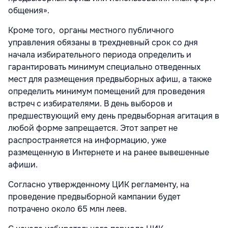
общения».
Кроме того, органы местного публичного
управления обязаны в трехдневный срок со дня
начала избирательного периода определить и
гарантировать минимум специально отведенных
мест для размещения предвыборных афиш, а также
определить минимум помещений для проведения
встреч с избирателями. В день выборов и
предшествующий ему день предвыборная агитация в
любой форме запрещается. Этот запрет не
распространяется на информацию, уже
размещенную в Интернете и на ранее вывешенные
афиши.
Согласно утвержденному ЦИК регламенту, на
проведение предвыборной кампании будет
потрачено около 65 млн леев.