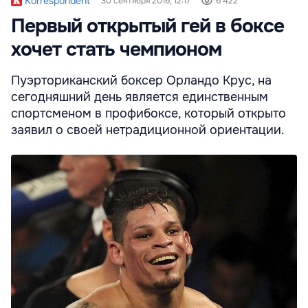
Korrespondent
30 сентября 2016, 12:17
6 422
Первый открытый гей в боксе
хочет стать чемпионом
Пуэрториканский боксер Орландо Крус, на
сегодняшний день является единственным
спортсменом в профибоксе, который открыто
заявил о своей нетрадиционной ориентации.