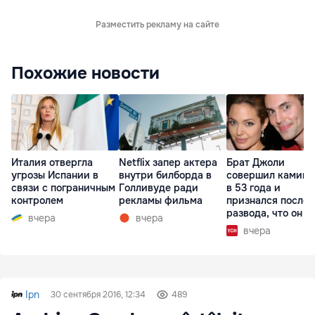
Разместить рекламу на сайте
Похожие новости
Италия отвергла
Netflix запер актера
Брат Джоли
угрозы Испании в
внутри билборда в
совершил каминг
связи с пограничным
Голливуде ради
в 53 года и
контролем
рекламы фильма
признался после
развода, что он г
вчера
вчера
вчера
Ipn
30 сентября 2016, 12:34
489