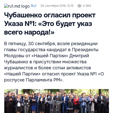
Ru1
30 сентября 2016, 12:15
4 364
Чубашенко огласил проект
Указа №1: «Это будет указ
всего народа!»
В пятницу, 30 сентября, возле резиденции
главы государства кандидат в Президенты
Молдовы от «Нашей Партии» Дмитрий
Чубашенко в присутствии множества
журналистов и более сотни активистов
«Нашей Партии» огласил проект Указа №1 «О
роспуске Парламента РМ».