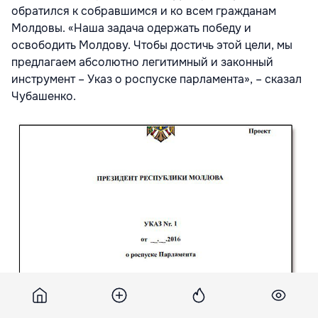
обратился к собравшимся и ко всем гражданам
Молдовы. «Наша задача одержать победу и
освободить Молдову. Чтобы достичь этой цели, мы
предлагаем абсолютно легитимный и законный
инструмент – Указ о роспуске парламента», – сказал
Чубашенко.