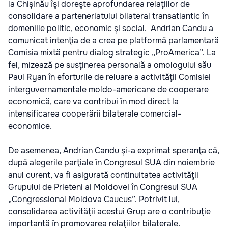
la Chişinău îşi doreşte aprofundarea relaţiilor de
consolidare a parteneriatului bilateral transatlantic în
domeniile politic, economic şi social. Andrian Candu a
comunicat intenţia de a crea pe platformă parlamentară
Comisia mixtă pentru dialog strategic „ProAmerica”. La
fel, mizează pe susţinerea personală a omologului său
Paul Ryan în eforturile de reluare a activităţii Comisiei
interguvernamentale moldo-americane de cooperare
economică, care va contribui în mod direct la
intensificarea cooperării bilaterale comercial-
economice.
De asemenea, Andrian Candu şi-a exprimat speranţa că,
după alegerile parţiale în Congresul SUA din noiembrie
anul curent, va fi asigurată continuitatea activităţii
Grupului de Prieteni ai Moldovei în Congresul SUA
„Congressional Moldova Caucus”. Potrivit lui,
consolidarea activităţii acestui Grup are o contribuţie
importantă în promovarea relaţiilor bilaterale.