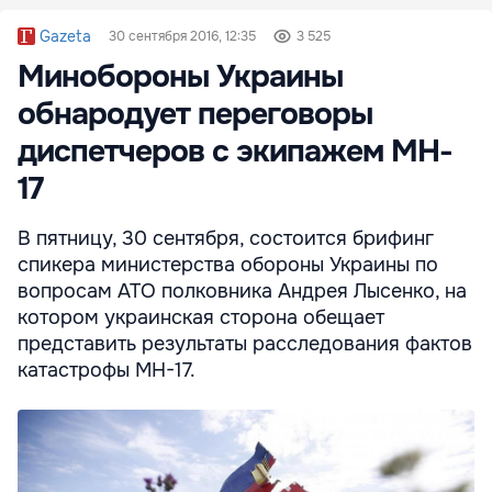
Gazeta
30 сентября 2016, 12:35
3 525
Минобороны Украины
обнародует переговоры
диспетчеров с экипажем MH-
17
В пятницу, 30 сентября, состоится брифинг
спикера министерства обороны Украины по
вопросам АТО полковника Андрея Лысенко, на
котором украинская сторона обещает
представить результаты расследования фактов
катастрофы МН-17.