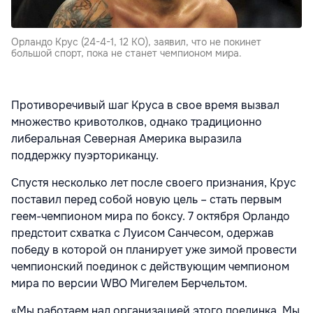
Орландо Крус (24-4-1, 12 КО), заявил, что не покинет
большой спорт, пока не станет чемпионом мира.
Противоречивый шаг Круса в свое время вызвал
множество кривотолков, однако традиционно
либеральная Северная Америка выразила
поддержку пуэрториканцу.
Спустя несколько лет после своего признания, Крус
поставил перед собой новую цель – стать первым
геем-чемпионом мира по боксу. 7 октября Орландо
предстоит схватка с Луисом Санчесом, одержав
победу в которой он планирует уже зимой провести
чемпионский поединок с действующим чемпионом
мира по версии WBO Мигелем Берчельтом.
«Мы работаем над организацией этого поединка. Мы