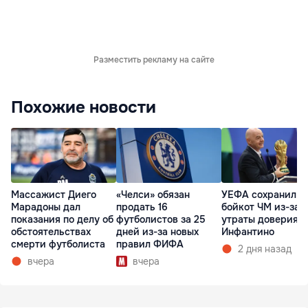
Разместить рекламу на сайте
Похожие новости
Массажист Диего
«Челси» обязан
УЕФА сохранил
Марадоны дал
продать 16
бойкот ЧМ из-за
показания по делу об
футболистов за 25
утраты доверия к
обстоятельствах
дней из-за новых
Инфантино
смерти футболиста
правил ФИФА
2 дня назад
вчера
вчера