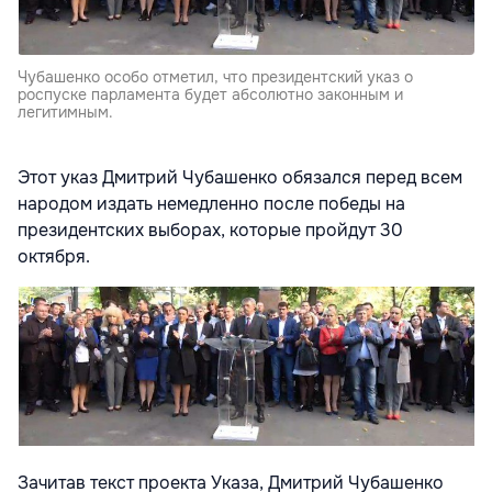
Чубашенко особо отметил, что президентский указ о
роспуске парламента будет абсолютно законным и
легитимным.
Этот указ Дмитрий Чубашенко обязался перед всем
народом издать немедленно после победы на
президентских выборах, которые пройдут 30
октября.
Зачитав текст проекта Указа, Дмитрий Чубашенко