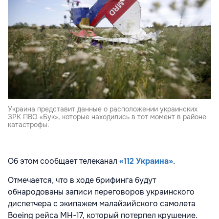
Украина представит данные о расположении украинских
ЗРК ПВО «Бук», которые находились в тот момент в районе
катастрофы.
Об этом сообщает телеканал
«112 Украина»
.
Отмечается, что в ходе брифинга будут
обнародованы записи переговоров украинского
диспетчера с экипажем малайзийского самолета
Boeing рейса МН-17, который потерпел крушение.