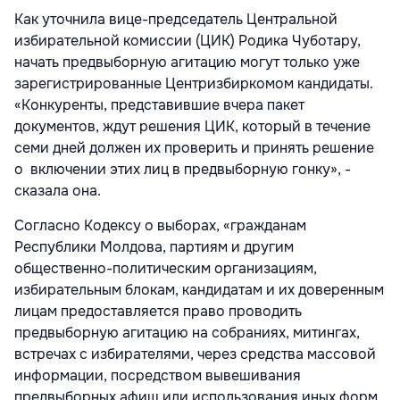
Как уточнила вице-председатель Центральной
избирательной комиссии (ЦИК) Родика Чуботару,
начать предвыборную агитацию могут только уже
зарегистрированные Центризбиркомом кандидаты.
«Конкуренты, представившие вчера пакет
документов, ждут решения ЦИК, который в течение
семи дней должен их проверить и принять решение
о включении этих лиц в предвыборную гонку», -
сказала она.
Согласно Кодексу о выборах, «гражданам
Республики Молдова, партиям и другим
общественно-политическим организациям,
избирательным блокам, кандидатам и их доверенным
лицам предоставляется право проводить
предвыборную агитацию на собраниях, митингах,
встречах с избирателями, через средства массовой
информации, посредством вывешивания
предвыборных афиш или использования иных форм