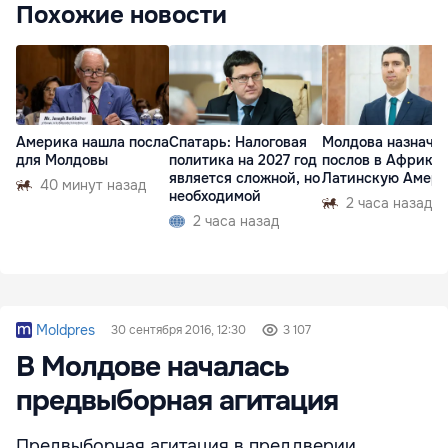
Похожие новости
Америка нашла посла
Спатарь: Налоговая
Молдова назначи
для Молдовы
политика на 2027 год
послов в Африку 
является сложной, но
Латинскую Амер
40 минут назад
необходимой
2 часа назад
2 часа назад
Moldpres
30 сентября 2016, 12:30
3 107
В Молдове началась
предвыборная агитация
Предвыборная агитация в преддверии