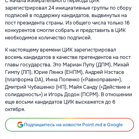
С начала избирательного периода ЦИК
зарегистрировал 24 инициативные группы по сбору
подписей в поддержку кандидатов, выдвинутых на
пост президента страны. Из общего числа только 16
конкурентов смогли собрать и представить в ЦИК
необходимое количество подписей.
К настоящему времени ЦИК зарегистрировал
восемь кандидатов в качестве претендентов на пост
главы государства. Это Мариан Лупу (ДПМ), Михай
Гимпу (ЛП), Юрие Лянкэ (ЕНПМ), Андрей Нэстасе
(платформа DA), Инна Попенко («Равноправие»),
Дмитрий Чубашенко (НП), Майя Санду («Действие и
солидарность») и Игорь Додон (ПСРМ). В отношении
еще восьми кандидатов ЦИК выскажется до 6
октября.
Подпишитесь на новости Point.md в Google