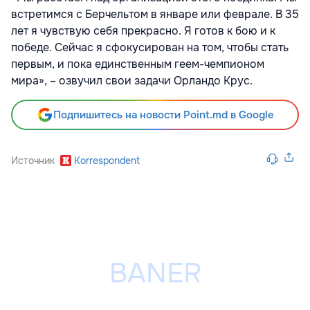
встретимся с Берчельтом в январе или феврале. В 35
лет я чувствую себя прекрасно. Я готов к бою и к
победе. Сейчас я сфокусирован на том, чтобы стать
первым, и пока единственным геем-чемпионом
мира», – озвучил свои задачи Орландо Крус.
Подпишитесь на новости Point.md в Google
Источник
Korrespondent