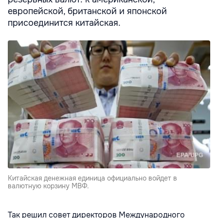
европейской, британской и японской
присоединится китайская.
Китайская денежная единица официально войдет в
валютную корзину МВФ.
Так решил совет директоров Международного