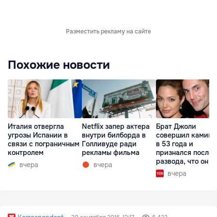
Разместить рекламу на сайте
Похожие новости
Италия отвергла
Netflix запер актера
Брат Джоли
угрозы Испании в
внутри билборда в
совершил каминг
связи с пограничным
Голливуде ради
в 53 года и
контролем
рекламы фильма
признался после
развода, что он г
вчера
вчера
вчера