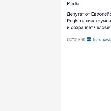
Media.
Депутат от Европей
Registry «инструме
и сохраняет челове
Источник
Euronew