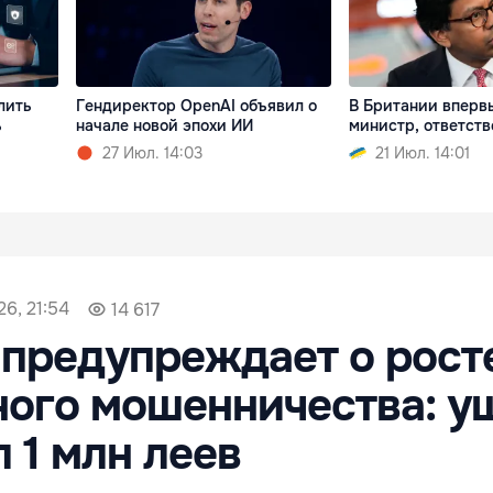
лить
Гендиректор OpenAI объявил о
В Британии вперв
ь
начале новой эпохи ИИ
министр, ответств
27 Июл. 14:03
21 Июл. 14:01
6, 21:54
14 617
предупреждает о рост
ого мошенничества: у
 1 млн леев