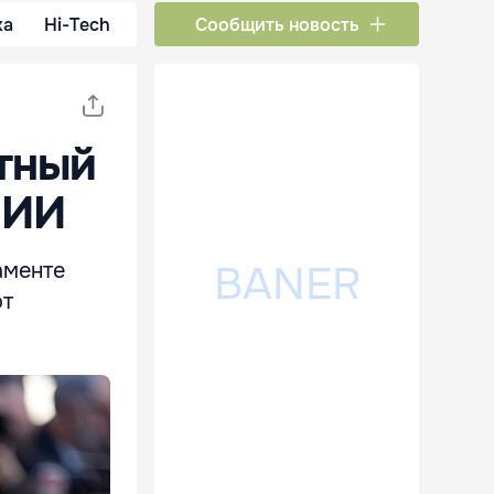
ка
Hi-Tech
Сообщить новость
атный
 ИИ
аменте
от