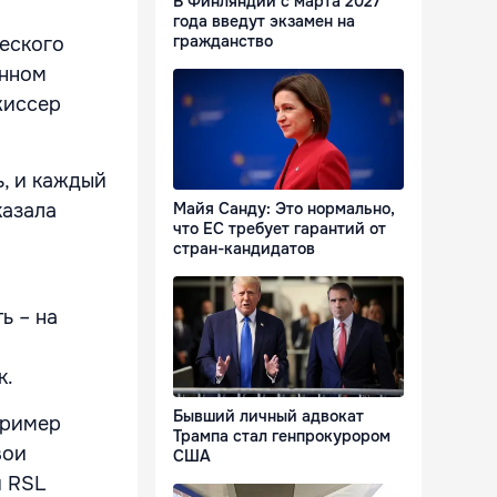
В Финляндии с марта 2027
года введут экзамен на
гражданство
ческого
анном
жиссер
ь, и каждый
Майя Санду: Это нормально,
казала
что ЕС требует гарантий от
стран-кандидатов
ь – на
к.
Бывший личный адвокат
пример
Трампа стал генпрокурором
вои
США
и RSL