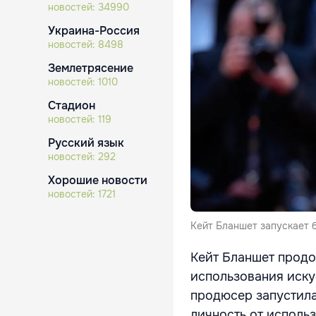
новостей:
34990
Украина-Россия
новостей:
8498
Землетрясение
новостей:
1010
Стадион
новостей:
119
Русский язык
новостей:
292
Хорошие новости
новостей:
1721
Кейт Бланшет запускает 
Кейт Бланшет продо
использования иску
продюсер запустила
личность от исполь