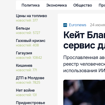
Политика
Экономика
Общество
Пр
Цены на топливо
новостей:
377
24 июня
Euronews
Бельцы
Кейт Бла
новостей:
5727
Газовый кризис
сервис д
новостей:
408
Гагаузия
Прославленная ав
новостей:
10842
реестр человечес
Кишинев
использования ИИ
новостей:
771
ДТП в Молдове
новостей:
7825
Нет войне
новостей:
131
Приднестровье