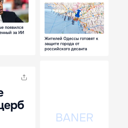
ые появился
енный за ИИ
Жителей Одессы готовят к
защите города от
российского десанта
е
щерб