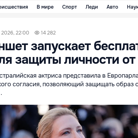
оисшествия
В мире
Спорт
Леди
Авто
Нау
 2026, 22:00
14 282
ншет запускает беспл
ля защиты личности от
стралийская актриса представила в Европарл
кого согласия, позволяющий защищать образ 
.