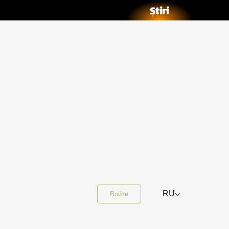
⌵
RU
Войти