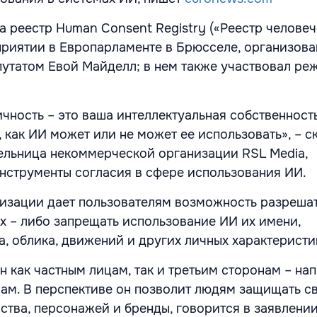
а реестр Human Consent Registry («Реестр челове
приятии в Европарламенте в Брюсселе, организов
утатом Евой Майделл; в нем также участвовал ре
ичность – это ваша интеллектуальная собственност
 как ИИ может или не может ее использовать», – с
ельница некоммерческой организации RSL Media,
струменты согласия в сфере использования ИИ.
изации дает пользователям возможность разрешат
их – либо запрещать использование ИИ их имени,
а, облика, движений и других личных характеристи
н как частным лицам, так и третьим сторонам – на
ам. В перспективе он позволит людям защищать с
ства, персонажей и бренды, говорится в заявлени