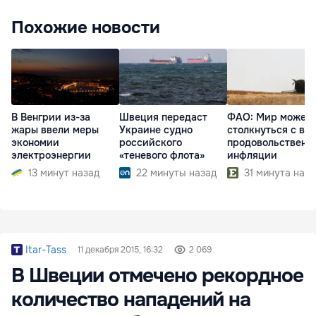
Похожие новости
В Венгрии из-за
Швеция передаст
ФАО: Мир может
жары ввели меры
Украине судно
столкнуться с во
экономии
российского
продовольственн
электроэнергии
«теневого флота»
инфляции
13 минут назад
22 минуты назад
31 минута наза
Itar-Tass
11 декабря 2015, 16:32
2 069
В Швеции отмечено рекордное
количество нападений на