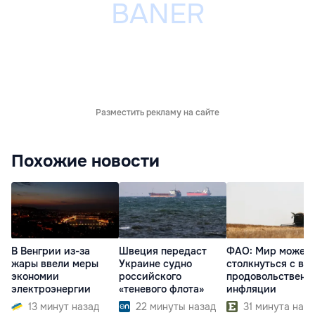
Разместить рекламу на сайте
Похожие новости
В Венгрии из-за
Швеция передаст
ФАО: Мир может
жары ввели меры
Украине судно
столкнуться с во
экономии
российского
продовольственн
электроэнергии
«теневого флота»
инфляции
13 минут назад
22 минуты назад
31 минута наза