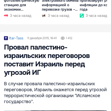
фотоэлектрическую
электронного обмена
прогнозирует рос
станцию для
информацией о
инфляции до кон
экономии
перевозке грузов –
года
электроэнергии
eFTI
3 часа назад
3 часа назад
3 часа назад
Itar-Tass
11 декабря 2015, 16:41
1 412
Провал палестино-
израильских переговоров
поставит Израиль перед
угрозой ИГ
В случае провала палестино-израильских
переговоров, Израиль окажется перед угрозой
террористической организации "Исламское
государство".