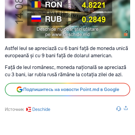
Astfel leul se apreciază cu 6 bani față de moneda unică
europeană și cu 9 bani față de dolarul american.
Față de leul românesc, moneda națională se apreciază
cu 3 bani, iar rubla rusă rămâne la cotația zilei de azi.
Подпишитесь на новости Point.md в Google
Источник
Deschide