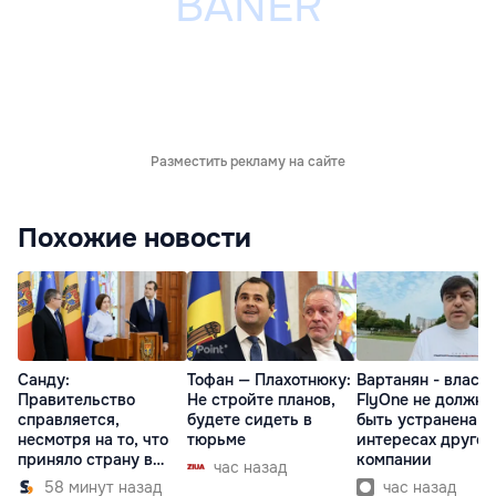
Разместить рекламу на сайте
Похожие новости
Санду:
Тофан — Плахотнюку:
Вартанян - властя
Правительство
Не стройте планов,
FlyOne не должна
справляется,
будете сидеть в
быть устранена в
несмотря на то, что
тюрьме
интересах другой
приняло страну в
компании
час назад
разгар кризиса
58 минут назад
час назад