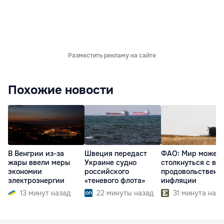
Разместить рекламу на сайте
Похожие новости
В Венгрии из-за
Швеция передаст
ФАО: Мир может
жары ввели меры
Украине судно
столкнуться с во
экономии
российского
продовольственн
электроэнергии
«теневого флота»
инфляции
13 минут назад
22 минуты назад
31 минута наза