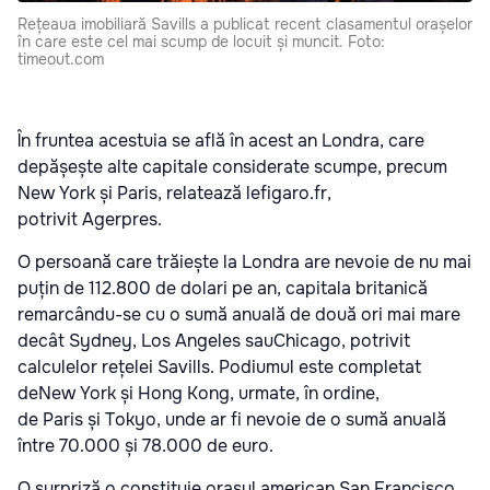
Rețeaua imobiliară Savills a publicat recent clasamentul orașelor
în care este cel mai scump de locuit și muncit. Foto:
timeout.com
În fruntea acestuia se află în acest an Londra, care
depășește alte capitale considerate scumpe, precum
New York și Paris, relatează lefigaro.fr,
potrivit Agerpres.
O persoană care trăiește la Londra are nevoie de nu mai
puțin de 112.800 de dolari pe an, capitala britanică
remarcându-se cu o sumă anuală de două ori mai mare
decât Sydney, Los Angeles sauChicago, potrivit
calculelor rețelei Savills. Podiumul este completat
deNew York și Hong Kong, urmate, în ordine,
de Paris și Tokyo, unde ar fi nevoie de o sumă anuală
între 70.000 și 78.000 de euro.
O surpriză o constituie orașul american San Francisco,