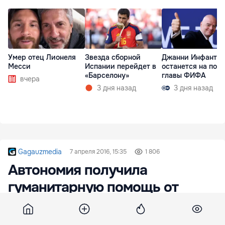
Умер отец Лионеля
Звезда сборной
Джанни Инфанти
Месси
Испании перейдет в
останется на пост
«Барселону»
главы ФИФА
вчера
3 дня назад
3 дня назад
Gagauzmedia
7 апреля 2016, 15:35
1 806
Автономия получила
гуманитарную помощь от
Румынии