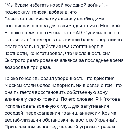
"Мы будем избегать новой холодной войны", -
подчеркнул генсек, добавив, что
Североатлантическому альянсу необходима
постоянная основа для взаимодействия с Москвой.
В то же время он отметил, что НАТО "усилила свою
готовность" и теперь в состоянии более оперативно
реагировать на действия РФ. Столтенберг, в
частности, констатировал, что численность сил
быстрого реагирования альянса за последнее время
возросла в три раза.
Также генсек выразил уверенность, что действия
Москвы стали более напористыми в связи с тем, что
она пытается восстановить собственную зону
влияния у своих границ. По его словам, РФ "готова
использовать военную силу… для запугивания
соседей, перекраивания границ, аннексии Крыма,
дестабилизации обстановки на востоке Украины".
При всем том непосредственной угрозы странам