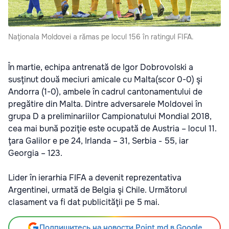
Naţionala Moldovei a rămas pe locul 156 în ratingul FIFA.
În martie, echipa antrenată de Igor Dobrovolski a
susţinut două meciuri amicale cu Malta(scor 0-0) şi
Andorra (1-0), ambele în cadrul cantonamentului de
pregătire din Malta. Dintre adversarele Moldovei în
grupa D a preliminariilor Campionatului Mondial 2018,
cea mai bună poziţie este ocupată de Austria – locul 11.
ţara Galilor e pe 24, Irlanda – 31, Serbia - 55, iar
Georgia – 123.
Lider în ierarhia FIFA a devenit reprezentativa
Argentinei, urmată de Belgia şi Chile. Următorul
clasament va fi dat publicităţii pe 5 mai.
Подпишитесь на новости Point.md в Google