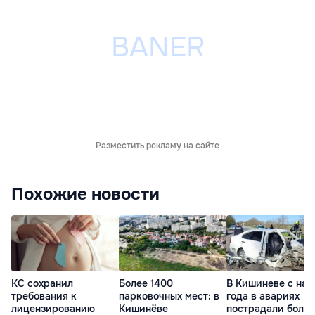
Разместить рекламу на сайте
Похожие новости
КС сохранил
Более 1400
В Кишиневе с нач
требования к
парковочных мест: в
года в авариях
лицензированию
Кишинёве
пострадали более