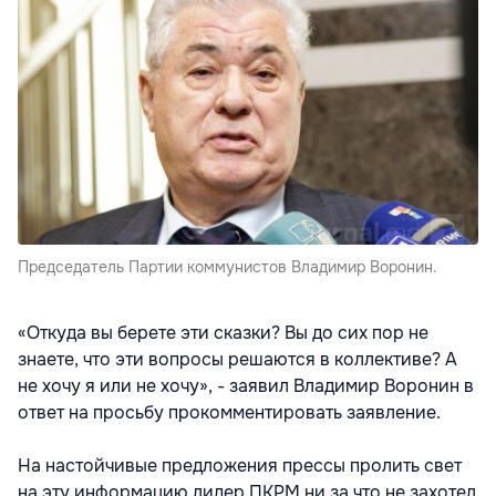
Председатель Партии коммунистов Владимир Воронин.
«Откуда вы берете эти сказки? Вы до сих пор не
знаете, что эти вопросы решаются в коллективе? А
не хочу я или не хочу», - заявил Владимир Воронин в
ответ на просьбу прокомментировать заявление.
На настойчивые предложения прессы пролить свет
на эту информацию лидер ПКРМ ни за что не захотел