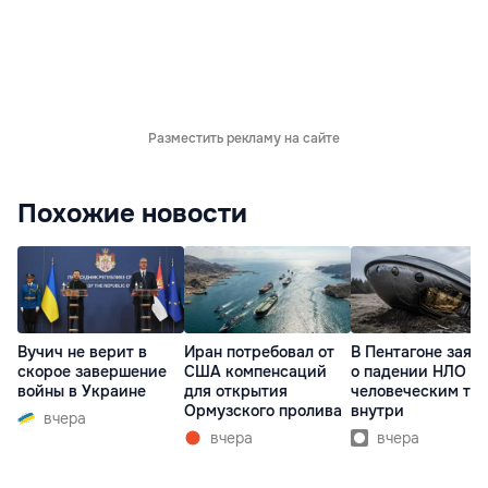
Разместить рекламу на сайте
Похожие новости
Вучич не верит в
Иран потребовал от
В Пентагоне заяв
скорое завершение
США компенсаций
о падении НЛО с
войны в Украине
для открытия
человеческим те
Ормузского пролива
внутри
вчера
вчера
вчера