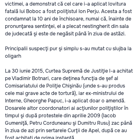
victimei, a demonstrat că cel care i-a aplicat lovitura
fatală lui Boboc a fost poliţistul Ion Perju. Acesta a fost
condamnat la 10 ani de închisoare, numai că, înainte de
pronunţarea sentinţei, el a plecat nestingherit din sala
de judecată şi este de negăsit până în ziua de astăzi.
Principalii suspecţi pur şi simplu s-au mutat cu slujba la
oligarh
La 30 iunie 2015, Curtea Supremă de Justiţie l-a achitat
pe Vladimir Botnari, care deţinea funcţia de şef al
Comisariatului de Poliţie Chişinău (unde s-au produs
cele mai grave acte de tortură), iar ex-ministrului de
Interne, Gheorghe Papuc, i-a aplicat doar o amendă.
Dosarele altor coordonatori ai acţiunilor poliţiştilor în
timpul şi după protestele din aprilie 2009 (Iacob
Gumeniţă, Petru Corduneanu şi Dumitru Rusu) zac până
în ziua de azi prin sertarele Curţii de Apel, după ce au
fost achitaţi de prima instanţă.