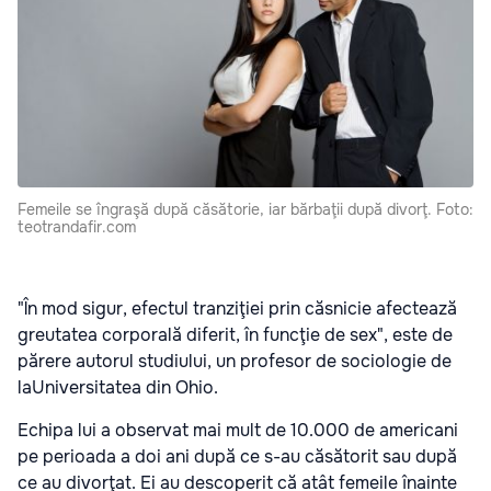
Femeile se îngraşă după căsătorie, iar bărbaţii după divorţ. Foto:
teotrandafir.com
"În mod sigur, efectul tranziţiei prin căsnicie afectează
greutatea corporală diferit, în funcţie de sex", este de
părere autorul studiului, un profesor de sociologie de
laUniversitatea din Ohio.
Echipa lui a observat mai mult de 10.000 de americani
pe perioada a doi ani după ce s-au căsătorit sau după
ce au divorţat. Ei au descoperit că atât femeile înainte