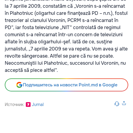
la 7 aprilie 2009, constatăm că „Voronin s-a reîncarnat
în Plahotniuc (oligarhul care finanţează PD – n.n.), fostul
trezorier al clanului Voronin, PCRM s-a reîncarnat în
PD”, iar fosta televiziune „NIT” controlată de regimul
comunist s-a reîncarnat într-un concern de televiziuni
aflate în slujba oligarhului-şef. Iată de ce, susţine
jurnalistul, „7 aprilie 2009 se va repeta. Vom avea şi alte
revolte sângeroase. Altfel se pare că nu se poate.
Neocomuniştii lui Plahotniuc, succesorul lui Voronin, nu
acceptă să plece altfel”.
Подпишитесь на новости Point.md в Google
Источник
Jurnal