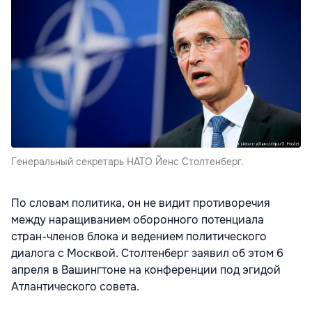
Генеральный секретарь НАТО Йенс Столтенберг.
По словам политика, он не видит противоречия
между наращиванием оборонного потенциала
стран-членов блока и ведением политического
диалога с Москвой. Столтенберг заявил об этом 6
апреля в Вашингтоне на конференции под эгидой
Атлантического совета.