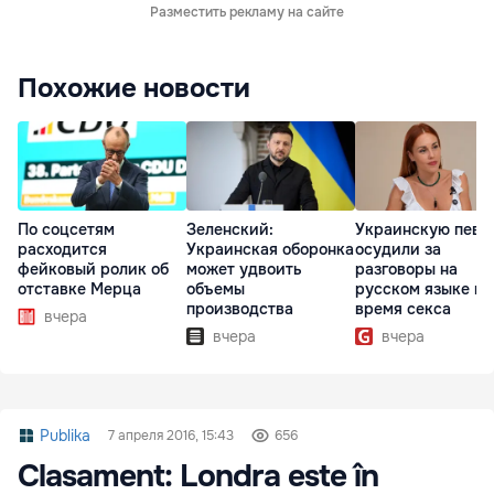
Разместить рекламу на сайте
Похожие новости
По соцсетям
Зеленский:
Украинскую певи
расходится
Украинская оборонка
осудили за
фейковый ролик об
может удвоить
разговоры на
отставке Мерца
объемы
русском языке во
производства
время секса
вчера
вчера
вчера
Publika
7 апреля 2016, 15:43
656
Clasament: Londra este în