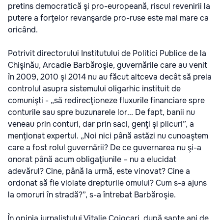
pretins democratică şi pro-europeană, riscul revenirii la
putere a forţelor revanşarde pro-ruse este mai mare ca
oricând.
Potrivit directorului Institutului de Politici Publice de la
Chişinău, Arcadie Barbăroşie, guvernările care au venit
în 2009, 2010 şi 2014 nu au făcut altceva decât să preia
controlul asupra sistemului oligarhic instituit de
comunişti - „să redirecţioneze fluxurile financiare spre
conturile sau spre buzunarele lor... De fapt, banii nu
veneau prin conturi, dar prin saci, genţi şi plicuri”, a
menţionat expertul. „Noi nici până astăzi nu cunoaştem
care a fost rolul guvernării? De ce guvernarea nu şi-a
onorat până acum obligaţiunile – nu a elucidat
adevărul? Cine, până la urmă, este vinovat? Cine a
ordonat să fie violate drepturile omului? Cum s-a ajuns
la omoruri în stradă?”, s-a întrebat Barbăroşie.
În opinia jurnalistului Vitalie Cojocari, după şapte ani de