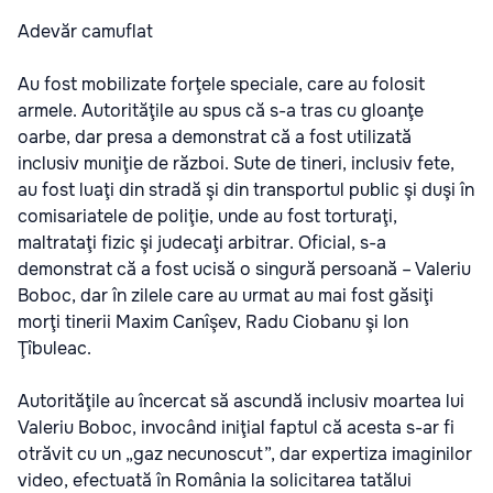
Adevăr camuflat
Au fost mobilizate forţele speciale, care au folosit
armele. Autorităţile au spus că s-a tras cu gloanţe
oarbe, dar presa a demonstrat că a fost utilizată
inclusiv muniţie de război. Sute de tineri, inclusiv fete,
au fost luaţi din stradă şi din transportul public şi duşi în
comisariatele de poliţie, unde au fost torturaţi,
maltrataţi fizic şi judecaţi arbitrar. Oficial, s-a
demonstrat că a fost ucisă o singură persoană – Valeriu
Boboc, dar în zilele care au urmat au mai fost găsiţi
morţi tinerii Maxim Canîşev, Radu Ciobanu şi Ion
Ţîbuleac.
Autorităţile au încercat să ascundă inclusiv moartea lui
Valeriu Boboc, invocând iniţial faptul că acesta s-ar fi
otrăvit cu un „gaz necunoscut”, dar expertiza imaginilor
video, efectuată în România la solicitarea tatălui