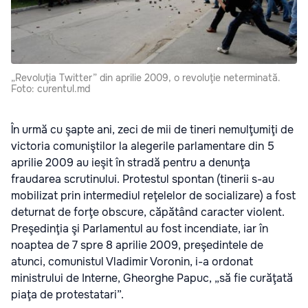
„Revoluţia Twitter” din aprilie 2009, o revoluţie neterminată.
Foto: curentul.md
În urmă cu şapte ani, zeci de mii de tineri nemulţumiţi de
victoria comuniştilor la alegerile parlamentare din 5
aprilie 2009 au ieşit în stradă pentru a denunţa
fraudarea scrutinului. Protestul spontan (tinerii s-au
mobilizat prin intermediul reţelelor de socializare) a fost
deturnat de forţe obscure, căpătând caracter violent.
Preşedinţia şi Parlamentul au fost incendiate, iar în
noaptea de 7 spre 8 aprilie 2009, preşedintele de
atunci, comunistul Vladimir Voronin, i-a ordonat
ministrului de Interne, Gheorghe Papuc, „să fie curăţată
piaţa de protestatari”.