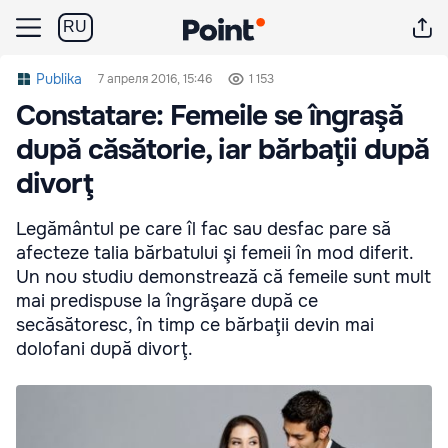
RU
Publika
7 апреля 2016, 15:46
1 153
Constatare: Femeile se îngraşă
după căsătorie, iar bărbaţii după
divorţ
Legământul pe care îl fac sau desfac pare să
afecteze talia bărbatului şi femeii în mod diferit.
Un nou studiu demonstrează că femeile sunt mult
mai predispuse la îngrăşare după ce
secăsătoresc, în timp ce bărbaţii devin mai
dolofani după divorţ.