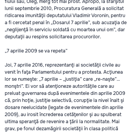
fiului său, Oleg, merg tot mai prost. Apropo, la sfârşitul
lunii septembrie 2010, Procuratura Generală a solicitat
ridicarea imunităţii deputatului Vladimir Voronin, pentru
a fi cercetat penal în „Dosarul 7 aprilie”, sub acuzaţia de
„neglijenţă în serviciu soldată cu moartea unui om”, dar
deputaţii au respins solicitarea procurorilor.
„7 aprilie 2009 se va repeta”
Joi, 7 aprilie 2016, reprezentanţi ai societăţii civile au
venit în faţa Parlamentului pentru a protesta. Acţiunea
lor se numeşte: „7 aprilie – „justiţia” care „re-naşte”…
monştri”. Ei vor să atenţioneze autorităţile care au
preluat guvernarea după evenimentele din aprilie 2009
că, prin hoţie, justiţie selectivă, corupţie la nivel înalt şi
dosare neelucidate (legate de evenimentele din aprilie
2009), au irosit încrederea cetăţenilor şi au spulberat
ultima speranţă de revenire a ţării la normalitate. Mai
grav, pe fonul dezamăgirii societăţii în clasa politică