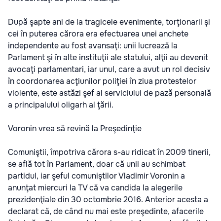
După şapte ani de la tragicele evenimente, torţionarii şi
cei în puterea cărora era efectuarea unei anchete
independente au fost avansaţi: unii lucrează la
Parlament şi în alte instituţii ale statului, alţii au devenit
avocaţi parlamentari, iar unul, care a avut un rol decisiv
în coordonarea acţiunilor poliţiei în ziua protestelor
violente, este astăzi şef al serviciului de pază personală
a principalului oligarh al ţării.
Voronin vrea să revină la Preşedinţie
Comuniştii, împotriva cărora s-au ridicat în 2009 tinerii,
se află tot în Parlament, doar că unii au schimbat
partidul, iar şeful comuniştilor Vladimir Voronin a
anunţat miercuri la TV că va candida la alegerile
prezidenţiale din 30 octombrie 2016. Anterior acesta a
declarat că, de când nu mai este preşedinte, afacerile