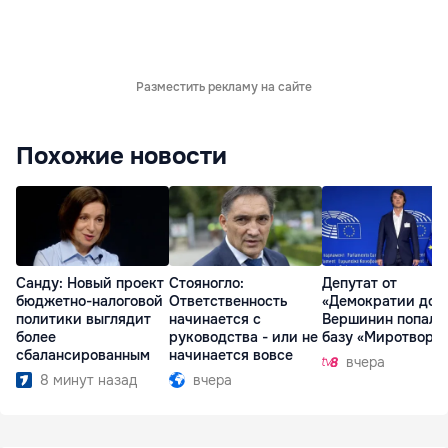
Разместить рекламу на сайте
Похожие новости
Санду: Новый проект
Стояногло:
Депутат от
бюджетно-налоговой
Ответственность
«Демократии дом
политики выглядит
начинается с
Вершинин попал 
более
руководства - или не
базу «Миротворц
сбалансированным
начинается вовсе
вчера
8 минут назад
вчера