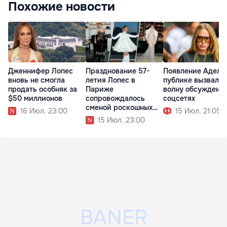
Похожие новости
Дженнифер Лопес
Празднование 57-
Появление Адель
вновь не смогла
летия Лопес в
публике вызвало
продать особняк за
Париже
волну обсуждени
$50 миллионов
сопровождалось
соцсетях
сменой роскошных
16 Июл. 23:00
15 Июл. 21:05
образов
15 Июл. 23:00