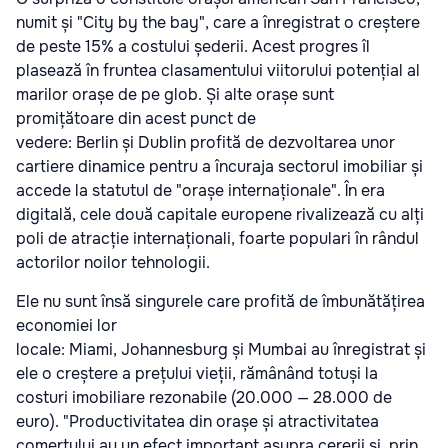
numit și "City by the bay", care a înregistrat o creștere
de peste 15% a costului șederii. Acest progres îl
plasează în fruntea clasamentului viitorului potențial al
marilor orașe de pe glob. Și alte orașe sunt
promițătoare din acest punct de
vedere: Berlin și Dublin profită de dezvoltarea unor
cartiere dinamice pentru a încuraja sectorul imobiliar și
accede la statutul de "orașe internaționale". În era
digitală, cele două capitale europene rivalizează cu alți
poli de atracție internaționali, foarte populari în rândul
actorilor noilor tehnologii.
Ele nu sunt însă singurele care profită de îmbunătățirea
economiei lor
locale: Miami, Johannesburg și Mumbai au înregistrat și
ele o creștere a prețului vieții, rămânând totuși la
costuri imobiliare rezonabile (20.000 — 28.000 de
euro). "Productivitatea din orașe și atractivitatea
comerțului au un efect important asupra cererii și, prin