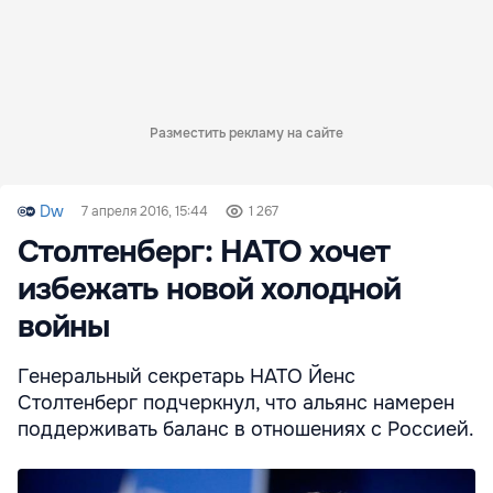
Разместить рекламу на сайте
Dw
7 апреля 2016, 15:44
1 267
Столтенберг: НАТО хочет
избежать новой холодной
войны
Генеральный секретарь НАТО Йенс
Столтенберг подчеркнул, что альянс намерен
поддерживать баланс в отношениях с Россией.