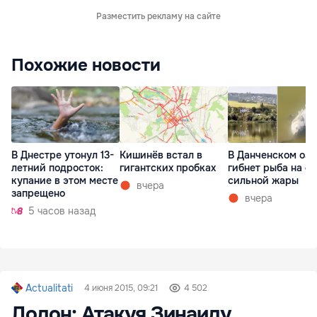
Разместить рекламу на сайте
Похожие новости
В Днестре утонул 13-
Кишинёв встал в
В Данченском озе
летний подросток:
гигантских пробках
гибнет рыба на ф
купание в этом месте
сильной жары
вчера
запрещено
вчера
5 часов назад
Actualitati
4 июня 2015, 09:21
4 502
Додон: Атакуя Зинаиду