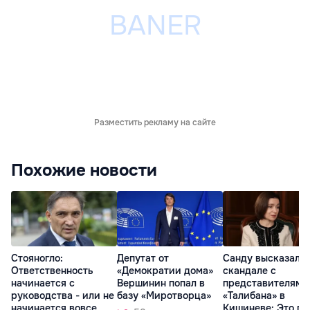
Разместить рекламу на сайте
Похожие новости
Стояногло:
Депутат от
Санду высказалас
Ответственность
«Демократии дома»
скандале с
начинается с
Вершинин попал в
представителями
руководства - или не
базу «Миротворца»
«Талибана» в
начинается вовсе
Кишиневе: Это по