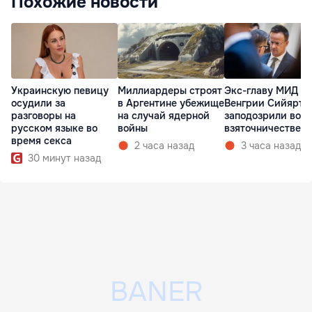
Похожие новости
Украинскую певицу
Миллиардеры строят
Экс-главу МИД
осудили за
в Аргентине убежище
Венгрии Сийярто
разговоры на
на случай ядерной
заподозрили во
русском языке во
войны
взяточничестве
время секса
2 часа назад
3 часа назад
30 минут назад