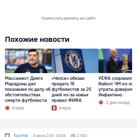
Разместить рекламу на сайте
Похожие новости
Массажист Диего
«Челси» обязан
УЕФА сохранил
Марадоны дал
продать 16
бойкот ЧМ из-за
показания по делу об
футболистов за 25
утраты доверия к
обстоятельствах
дней из-за новых
Инфантино
смерти футболиста
правил ФИФА
2 дня назад
вчера
вчера
Sputnik
4 июня 2015, 09:25
2 930