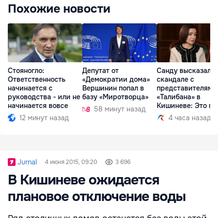
Похожие новости
Стояногло:
Депутат от
Санду высказалас
Ответственность
«Демократии дома»
скандале с
начинается с
Вершинин попал в
представителями
руководства - или не
базу «Миротворца»
«Талибана» в
начинается вовсе
Кишиневе: Это по
58 минут назад
12 минут назад
4 часа назад
Jurnal
4 июня 2015, 09:20
3 696
В Кишиневе ожидается
плановое отключение воды