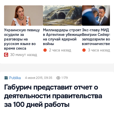
Украинскую певицу
Миллиардеры строят
Экс-главу МИД
осудили за
в Аргентине убежище
Венгрии Сийярто
разговоры на
на случай ядерной
заподозрили во
русском языке во
войны
взяточничестве
время секса
2 часа назад
3 часа назад
30 минут назад
Publika
4 июня 2015, 09:35
1 179
Габурич представит отчет о
деятельности правительства
за 100 дней работы